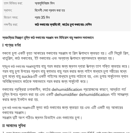
তাপ বিনিময় করা:
অ্যালুমিনিয়াম ফিন
স্থাপন:
বিদেশী সেবা প্রদান করা হয়
বিতরণ সময়:
প্রায় 35 দিন
কাঠ শুকানোর ক্যাবিনেট
কাঠের চুলা শুকানোর মেশিন
লক্ষণীয় করা:
,
স্বয়ংক্রিয় নিয়ন্ত্রণ চুল্লি কাঠ শুকানোর সরঞ্জাম কম বিনিয়োগ বায়ু সঞ্চালন সমানভাবে
I পণ্যের বর্ণনা
শুকনো চুলা একটি বৃহত আকারের শুকানোর সরঞ্জাম যা শিল্প উত্পাদনে ব্যবহৃত হয়। এটি সিমেন্ট শিল্প,
ধাতুশিল্প, কাঠ শুকানোর, ইট শুকানোর এবং অন্যান্য উত্পাদনে ব্যাপকভাবে ব্যবহৃত হয়।
দ্য
চুলায় বায়ু গরম করার জন্য জ্বলন দ্বারা উত্পন্ন তাপ শক্তি ব্যবহার করে।
চুলা কাঠ শুকানোর সরঞ্জাম
গরম বায়ু চুলা উপরের প্রধান বায়ু ব্লাভার বায়ু গরম করার জন্য পাইপ মাধ্যমে চুলা শরীরের মধ্যে
চুলা মধ্যে বায়ু sucksএটি একটি পাইপের মাধ্যমে চুলায় পাঠানো হয়, এবং চুলায় সার্কুলেশন ফ্যান
অবিচ্ছিন্নভাবে কাঠকে সমানভাবে গরম করার জন্য সার্কুলেট করে।
শুকানোর প্রক্রিয়া চলাকালীন, কাঠের dehumidification প্রয়োজনের কারণে, আর্দ্রতা গর্ত
চুল্লি উপরে প্রদান করা হয় এবং একটি dehumidifier dehumidification গতি সামঞ্জস্য
করার জন্য ইনস্টল করা হয়.
এটি মূলত কাঠ শুকানোর জন্য ব্যবহৃত হয় এবং এটি একটি বড় আকারের
চুলা কাঠ শুকানোর সরঞ্জাম
শুকানোর সরঞ্জাম।
সরঞ্জাম দুটি অংশ গঠিতঃ জ্বলন ডিভাইস এবং শুকানোর চুলা।
II আমাদের সুবিধা