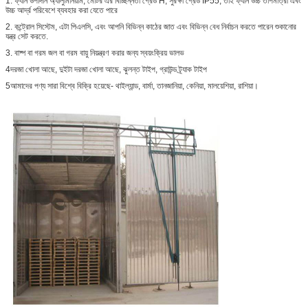
1. ফ্যান উপাদান অ্যালুমিনিয়াম, মোটর এর বিচ্ছিন্নতা গ্রেড H, সুরক্ষা গ্রেড IP55, তাই ফ্যান উচ্চ তাপমাত্রা এবং
উচ্চ আর্দ্র পরিবেশে ব্যবহার করা যেতে পারে
2. কন্ট্রোল সিস্টেম, এটা পিএলসি, এবং আপনি বিভিন্ন কাঠের জাত এবং বিভিন্ন বেধ নির্বাচন করতে পারেন শুকানোর
যন্ত্র সেট করতে.
3. বাষ্প বা গরম জল বা গরম বায়ু নিয়ন্ত্রণ করার জন্য স্বয়ংক্রিয় ভালভ
4দরজা খোলা আছে, দুইটা দরজা খোলা আছে, ঝুলন্ত টাইপ, গ্রাউন্ড ট্র্যাক টাইপ
5আমাদের পণ্য সারা বিশ্বে বিক্রি হয়েছে- থাইল্যান্ড, বার্মা, তানজানিয়া, কেনিয়া, মালয়েশিয়া, রাশিয়া।