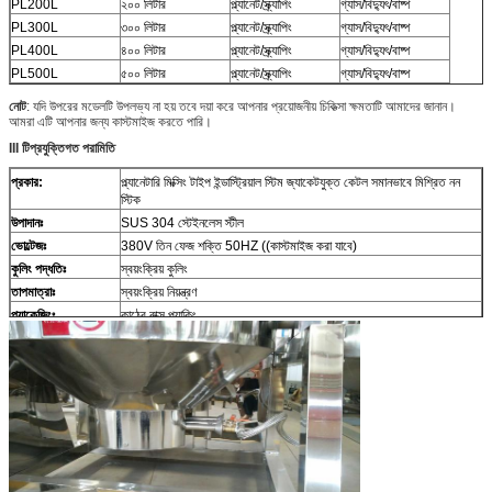
PL200L
২০০ লিটার
প্ল্যানেট/স্ক্র্যাপিং
গ্যাস/বিদ্যুৎ/বাষ্প
PL300L
৩০০ লিটার
প্ল্যানেট/স্ক্র্যাপিং
গ্যাস/বিদ্যুৎ/বাষ্প
PL400L
৪০০ লিটার
প্ল্যানেট/স্ক্র্যাপিং
গ্যাস/বিদ্যুৎ/বাষ্প
PL500L
৫০০ লিটার
প্ল্যানেট/স্ক্র্যাপিং
গ্যাস/বিদ্যুৎ/বাষ্প
নোট
: যদি উপরের মডেলটি উপলভ্য না হয় তবে দয়া করে আপনার প্রয়োজনীয় চিকিত্সা ক্ষমতাটি আমাদের জানান।
আমরা এটি আপনার জন্য কাস্টমাইজ করতে পারি।
III টি
প্রযুক্তিগত পরামিতি
প্রকার
:
প্ল্যানেটারি মিক্সিং টাইপ ইন্ডাস্ট্রিয়াল স্টিম জ্যাকেটযুক্ত কেটল সমানভাবে মিশ্রিত নন
স্টিক
উপাদানঃ
SUS 304 স্টেইনলেস স্টীল
ভোল্টেজঃ
380V তিন ফেজ শক্তি 50HZ ((কাস্টমাইজ করা যাবে)
কুলিং পদ্ধতিঃ
স্বয়ংক্রিয় কুলিং
তাপমাত্রাঃ
স্বয়ংক্রিয় নিয়ন্ত্রণ
প্যাকেজিংঃ
কাঠের বাক্স প্যাকিং