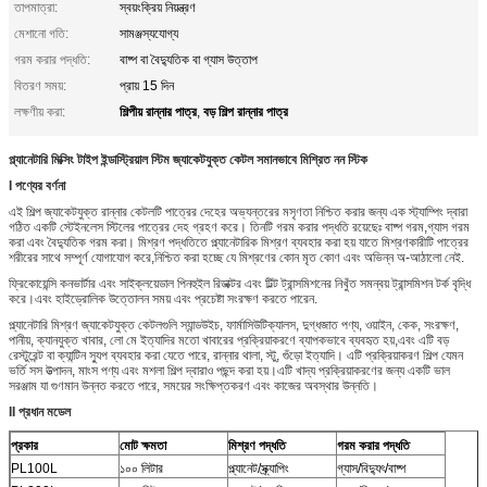
তাপমাত্রা:
স্বয়ংক্রিয় নিয়ন্ত্রণ
মেশানো গতি:
সামঞ্জস্যযোগ্য
গরম করার পদ্ধতি:
বাষ্প বা বৈদ্যুতিক বা গ্যাস উত্তাপ
বিতরণ সময়:
প্রায় 15 দিন
শিল্পীয় রান্নার পাত্র
বড় শিল্প রান্নার পাত্র
লক্ষণীয় করা:
,
প্ল্যানেটারি মিক্সিং টাইপ ইন্ডাস্ট্রিয়াল স্টিম জ্যাকেটযুক্ত কেটল সমানভাবে মিশ্রিত নন স্টিক
I পণ্যের বর্ণনা
এই শিল্প জ্যাকেটযুক্ত রান্নার কেটলটি পাত্রের দেহের অভ্যন্তরের মসৃণতা নিশ্চিত করার জন্য এক স্ট্যাম্পিং দ্বারা
গঠিত একটি স্টেইনলেস স্টিলের পাত্রের দেহ গ্রহণ করে। তিনটি গরম করার পদ্ধতি রয়েছেঃ বাষ্প গরম,গ্যাস গরম
করা এবং বৈদ্যুতিক গরম করা। মিশ্রণ পদ্ধতিতে প্ল্যানেটারিক মিশ্রণ ব্যবহার করা হয় যাতে মিশ্রণকারীটি পাত্রের
শরীরের সাথে সম্পূর্ণ যোগাযোগ করে,নিশ্চিত করা হচ্ছে যে মিশ্রণের কোন মৃত কোণ এবং অভিন্ন অ-আঠালো নেই.
ফ্রিকোয়েন্সি কনভার্টার এবং সাইক্লয়েডাল পিনহুইল রিডাক্টর এবং টিল্ট ট্রান্সমিশনের নিখুঁত সমন্বয় ট্রান্সমিশন টর্ক বৃদ্ধি
করে।এবং হাইড্রোলিক উত্তোলন সময় এবং প্রচেষ্টা সংরক্ষণ করতে পারেন.
প্ল্যানেটারি মিশ্রণ জ্যাকেটযুক্ত কেটলগুলি স্যান্ডউইচ, ফার্মাসিউটিক্যালস, দুগ্ধজাত পণ্য, ওয়াইন, কেক, সংরক্ষণ,
পানীয়, ক্যানযুক্ত খাবার, লো মে ইত্যাদির মতো খাবারের প্রক্রিয়াকরণে ব্যাপকভাবে ব্যবহৃত হয়,এবং এটি বড়
রেস্টুরেন্ট বা ক্যান্টিন স্যুপ ব্যবহার করা যেতে পারে, রান্নার থালা, স্টু, গুঁড়ো ইত্যাদি। এটি প্রক্রিয়াকরণ শিল্প যেমন
ভর্তি সস উত্পাদন, মাংস পণ্য এবং মশলা শিল্প দ্বারাও পছন্দ করা হয়।এটি খাদ্য প্রক্রিয়াকরণের জন্য একটি ভাল
সরঞ্জাম যা গুণমান উন্নত করতে পারে, সময়ের সংক্ষিপ্তকরণ এবং কাজের অবস্থার উন্নতি।
II প্রধান মডেল
প্রকার
মোট ক্ষমতা
মিশ্রণ পদ্ধতি
গরম করার পদ্ধতি
PL100L
১০০ লিটার
প্ল্যানেট/স্ক্র্যাপিং
গ্যাস/বিদ্যুৎ/বাষ্প