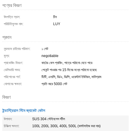
পণ্যের বিবরণ
উৎপত্তি স্থল:
চীন
পরিচিতিমুলক নাম:
LUY
প্রদান
ন্যূনতম চাহিদার পরিমাণ:
১ সেট
মূল্য:
negotiable
প্যাকেজিং বিবরণ:
কাঠের কেস প্যাকিং, পাত্রে পাঠানো যেতে পারে
ডেলিভারি সময়:
পেমেন্ট পাওয়ার পর 15 দিনের মধ্যে পাঠানো হয়েছে
পরিশোধের শর্ত:
টি/টি, এল/সি, ডি/এ, ডি/পি, ওয়েস্টার্ন ইউনিয়ন, মানিগ্রাম
যোগানের ক্ষমতা:
প্রতি বছর 5000 সেট
বিবরণ
ইন্ডাস্ট্রিয়াল স্টিম জ্যাকেট কেটল
উপাদান:
SUS 304 স্টেইনলেস স্টীল
চিকিত্সা ক্ষমতা:
100L 200L 300L 400L 500L (কাস্টমাইজ করা যায়)