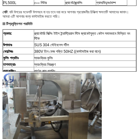
PL500L
৫০০ লিটার
প্ল্যানেট/স্ক্র্যাপিং
গ্যাস/বিদ্যুৎ/বাষ্প
নোট
: যদি উপরের মডেলটি উপলভ্য না হয় তবে দয়া করে আপনার প্রয়োজনীয় চিকিত্সা ক্ষমতাটি আমাদের জানান।
আমরা এটি আপনার জন্য কাস্টমাইজ করতে পারি।
III টি
প্রযুক্তিগত পরামিতি
প্রকার
:
প্ল্যানেটারি মিক্সিং টাইপ ইন্ডাস্ট্রিয়াল স্টিম জ্যাকেটযুক্ত কেটল সমানভাবে মিশ্রিত নন
স্টিক
উপাদানঃ
SUS 304 স্টেইনলেস স্টীল
ভোল্টেজঃ
380V তিন ফেজ শক্তি 50HZ ((কাস্টমাইজ করা যাবে)
কুলিং পদ্ধতিঃ
স্বয়ংক্রিয় কুলিং
তাপমাত্রাঃ
স্বয়ংক্রিয় নিয়ন্ত্রণ
প্যাকেজিংঃ
কাঠের বাক্স প্যাকিং