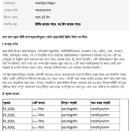
তাপমাত্রা:
স্বয়ংক্রিয় নিয়ন্ত্রণ
মেশানো গতি:
সামঞ্জস্যযোগ্য
বিতরণ সময়:
প্রায় 15 দিন
শিল্পীয় রান্নার পাত্র
বড় শিল্প রান্নার পাত্র
লক্ষণীয় করা:
,
তাপ আপ দ্রুত শিল্পী বাষ্প জ্যাকেটযুক্ত কেটল প্ল্যানেটারি মিক্সিং টাইপ নন স্টিক
I পণ্যের বর্ণনা
প্ল্যানেটারি মিশ্রণ জ্যাকেটযুক্ত কেটলগুলি স্যান্ডউইচ, ফার্মাসিউটিক্যালস, দুগ্ধজাত পণ্য, ওয়াইন, কেক, সংরক্ষণ,
পানীয়, ক্যানযুক্ত খাবার, লো মে ইত্যাদির মতো খাবারের প্রক্রিয়াকরণে ব্যাপকভাবে ব্যবহৃত হয়,এবং এটি বড়
রেস্টুরেন্ট বা ক্যান্টিন স্যুপ ব্যবহার করা যেতে পারে, রান্নার থালা, স্টু, গুঁড়ো ইত্যাদি। এটি প্রক্রিয়াকরণ শিল্প যেমন
ভর্তি সস উত্পাদন, মাংস পণ্য এবং মশলা শিল্প দ্বারাও পছন্দ করা হয়।এটি খাদ্য প্রক্রিয়াকরণের জন্য একটি ভাল
সরঞ্জাম যা গুণমান উন্নত করতে পারে, সময়ের সংক্ষিপ্তকরণ এবং কাজের অবস্থার উন্নতি।
এই শিল্প জ্যাকেটযুক্ত রান্নার কেটলটি পাত্রের দেহের অভ্যন্তরের মসৃণতা নিশ্চিত করার জন্য এক স্ট্যাম্পিং দ্বারা
গঠিত একটি স্টেইনলেস স্টিলের পাত্রের দেহ গ্রহণ করে। তিনটি গরম করার পদ্ধতি রয়েছেঃ বাষ্প গরম,গ্যাস গরম
করা এবং বৈদ্যুতিক গরম করা। মিশ্রণ পদ্ধতিতে প্ল্যানেটারিক মিশ্রণ ব্যবহার করা হয় যাতে মিশ্রণকারীটি পাত্রের
শরীরের সাথে সম্পূর্ণ যোগাযোগ করে,নিশ্চিত করা হচ্ছে যে মিশ্রণের কোন মৃত কোণ এবং অভিন্ন অ-আঠালো নেই.
II প্রধান মডেল
প্রকার
মোট ক্ষমতা
মিশ্রণ পদ্ধতি
গরম করার পদ্ধতি
PL100L
১০০ লিটার
প্ল্যানেট/স্ক্র্যাপিং
গ্যাস/বিদ্যুৎ/বাষ্প
PL200L
২০০ লিটার
প্ল্যানেট/স্ক্র্যাপিং
গ্যাস/বিদ্যুৎ/বাষ্প
PL300L
৩০০ লিটার
প্ল্যানেট/স্ক্র্যাপিং
গ্যাস/বিদ্যুৎ/বাষ্প
PL400L
৪০০ লিটার
প্ল্যানেট/স্ক্র্যাপিং
গ্যাস/বিদ্যুৎ/বাষ্প