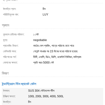
উৎপত্তি স্থল:
চীন
পরিচিতিমুলক নাম:
LUY
প্রদান
ন্যূনতম চাহিদার পরিমাণ:
১ সেট
মূল্য:
negotiable
প্যাকেজিং বিবরণ:
কাঠের কেস প্যাকিং, পাত্রে পাঠানো যেতে পারে
ডেলিভারি সময়:
পেমেন্ট পাওয়ার পর 15 দিনের মধ্যে পাঠানো হয়েছে
পরিশোধের শর্ত:
টি/টি, এল/সি, ডি/এ, ডি/পি, ওয়েস্টার্ন ইউনিয়ন, মানিগ্রাম
যোগানের ক্ষমতা:
প্রতি বছর 5000 সেট
বিবরণ
ইন্ডাস্ট্রিয়াল স্টিম জ্যাকেট কেটল
উপাদান:
SUS 304 স্টেইনলেস স্টীল
চিকিত্সা ক্ষমতা:
100L 200L 300L 400L 500L
উৎপত্তি:
চীন