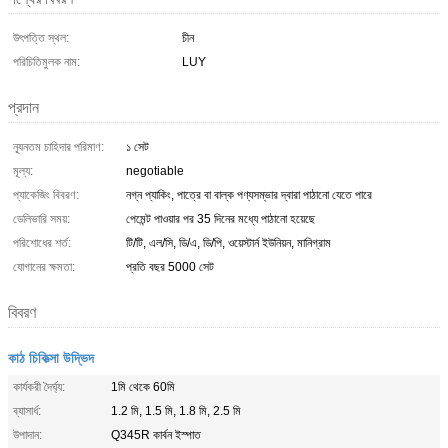
উৎপত্তি স্থল:
চীন
পরিচিতিমুলক নাম:
LUY
প্রদান
ন্যূনতম চাহিদার পরিমাণ:
১ সেট
মূল্য:
negotiable
প্যাকেজিং বিবরণ:
নগ্ন প্যাকিং, পাত্রে বা বাল্ক পণ্যসম্ভার দ্বারা পাঠানো যেতে পারে
ডেলিভারি সময়:
পেমেন্ট পাওয়ার পর 35 দিনের মধ্যে পাঠানো হয়েছে
পরিশোধের শর্ত:
টি/টি, এল/সি, ডি/এ, ডি/পি, ওয়েস্টার্ন ইউনিয়ন, মানিগ্রাম
যোগানের ক্ষমতা:
প্রতি বছর 5000 সেট
বিবরণ
কাঠ চিকিত্সা উদ্ভিদ
কার্যকরী দৈর্ঘ্য:
1মি থেকে 60মি
ব্যাসার্ধ:
1.2 মি, 1.5 মি, 1.8 মি, 2.5 মি
উপাদান:
Q345R কার্বন ইস্পাত