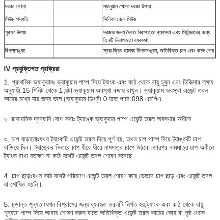
দরজা খোলা
ম্যানুয়াল খোলা দরজা উপায়
সিউম পদ্ধতি
সিলিকা জেল সিউম
সুরক্ষা উপায়
দরজার জন্য দ্বৈত নিরাপত্তা ব্যবস্থা এবং সিলিন্ডারের জন্য
তিনটি নিরাপত্তা ব্যবস্থা
বিপদাশঙ্কা
স্বয়ংক্রিয় হালকা বিপদাশঙ্কা, অতিরিক্ত চাপ এবং কাজ শেষ
IV প্রযুক্তিগত প্রক্রিয়া
1. প্রাথমিক ভ্যাকুয়ামঃ ভ্যাকুয়াম পাম্প দিয়ে ট্যাংক এবং কাঠ থেকে বায়ু চুষুন এবং চিকিত্সার লক্ষ্য
অনুযায়ী 15 মিনিট থেকে 1 ঘন্টা ভ্যাকুয়াম অবস্থা বজায় রাখুন। ভ্যাকুয়াম অবস্থা এজেন্ট তরল
কাঠের মধ্যে যায় জন্য ভাল।ভ্যাকুয়াম ডিগ্রী 0 হতে পারে.098 এমপিএ.
২. রাসায়নিক দ্রব্যাদি যোগ করাঃ ট্যাঙ্কে ভ্যাকুয়াম পাম্প এজেন্ট তরল অবস্থার অধীনে
৩. চাপ বাড়ানোঃযখন ট্যাংকটি এজেন্ট তরল দিয়ে পূর্ণ হয়, তখন চাপ পাম্প দিয়ে ট্যাঙ্কটি চাপ
বাড়িয়ে দিন। ট্যাঙ্কের ভিতরে চাপ ধীরে ধীরে নামমাত্র চাপে উঠবে।তারপর নামমাত্র চাপ অধীনে
ট্যাংক রাখা যতক্ষণ না কাঠ যথেষ্ট এজেন্ট তরল শোষণ করেছে.
4. চাপ ছাড়ঃযখন কাঠ যথেষ্ট পরিমাণে এজেন্ট তরল শোষণ করে,ভেতরে চাপ ছাড় এবং এজেন্ট তরল
যা শোষিত হয়নি।
5. চূড়ান্ত শূন্যতাঃযখন বিশ্রামের জন্য ব্যবহৃত তরলটি নির্গত হয়,ট্যাংক এবং কাঠ থেকে বায়ু
শূন্যতা পাম্প দিয়ে আবার শোষণ করুন যাতে অতিরিক্ত এজেন্ট তরল কাঠের কোষ বা পৃষ্ঠ থেকে