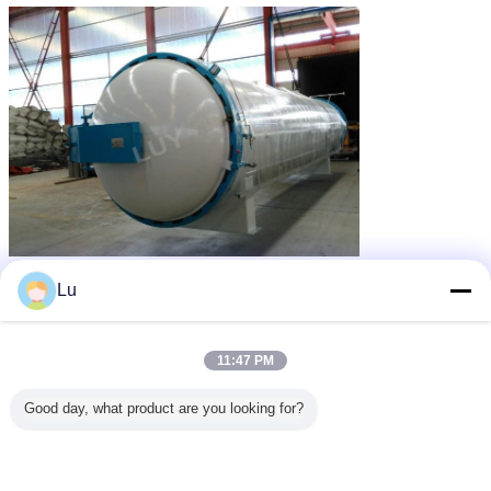
Lu
কাঠের চিকিত্সা কেন্দ্র
কাঠ প্রজনন কেন্দ্র
কাঠের চাপ চিকিত্সা সরঞ্জাম
ট্যাগ:
,
,
এর সেরা মূল্য পান
11:47 PM
Good day, what product are you looking for?
অটোমেটিক চাপ কাঠ চিকিত্সা উদ্ভিদ সংরক্ষণকারী
জন্য 1.0-1.4Mpa