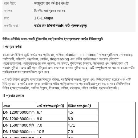
কাজ নীতি:
ভ্যাকুয়াম চাপ গর্ভধারণ পদ্ধতি
স্থাপন:
বিদেশী সেবা প্রদান করা হয়
চাপ:
1.0-1.4mpa
কাঠের চাপ চিকিত্সা সরঞ্জাম
কাঠ প্রজনন কেন্দ্র
লক্ষণীয় করা:
,
সিসিএ এসিকিউ ডাবল সেফটি ইন্টারলকিং সহ ট্যানালিথ ইমপ্রেগনেশন কাঠের চিকিত্সা প্ল্যান্ট
I পণ্যের বর্ণনা
কাঠের চাপ চিকিত্সা প্ল্যান্ট কাঠের ক্ষয় প্রতিরোধ, অগ্নি retardant, mothproof, আগুন প্রতিরোধ, পোকামাকড়
প্রতিরোধী, পরিবর্তন, রঞ্জনবিদ্যা, কোকিং, degreasing এবং গভীর প্রক্রিয়াকরণ প্রয়োগ।বিস্তৃত
প্রয়োগযোগ্যতা, প্রক্রিয়াকরণের ভাল প্রভাব, বড় ক্ষমতা. যুক্তিসঙ্গত বিন্যাস, নিরাপত্তা এবং নির্ভরযোগ্য এই
সরঞ্জাম সুবিধা। এবং এটি শ্রম তীব্রতা এবং কাজ খরচ কমাতে সুবিধা আছে।এটি সম্পূর্ণরূপে সব ধরনের কাঠের গভীর
প্রক্রিয়াকরণের প্রয়োজনীয়তা পূরণ করে.
এই কাঠ চিকিত্সা প্ল্যান্টের ব্যবহারের বিস্তৃত পরিসর, বড় চিকিত্সা ক্ষমতা, সুরক্ষা এবং নির্ভরযোগ্যতা রয়েছে এবং এটি
বিভিন্ন ধরণের কাঠের জন্য ব্যবহারকারীদের গভীর প্রক্রিয়াকরণের প্রয়োজনীয়তা পূরণ করতে পারে।ফিলিপাইনে
বিক্রি হয়েছেতানজানিয়া, কেনিয়া, উগান্ডা, মিয়ানমার, রাশিয়া, থাইল্যান্ড, দক্ষিণ কোরিয়া, সুইডেন ইত্যাদি।
II প্রধান মডেল
মডেল
মোট ধারণক্ষমতা (m3)
চিকিত্সা ক্ষমতা
(m3)
DN 1200*6000mm
6.7
4.5
DN 1200*8000mm
9.0
6.0
DN 1500*4000 মিমি
7.0
4.71
DN 1500*6000mm
10.5
7.0