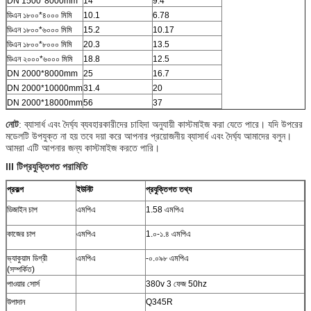
DN 1500*8000mm
14
9.4
ডিএন ১৮০০*৪০০০ মিমি
10.1
6.78
ডিএন ১৮০০*৬০০০ মিমি
15.2
10.17
ডিএন ১৮০০*৮০০০ মিমি
20.3
13.5
ডিএন ২০০০*৬০০০ মিমি
18.8
12.5
DN 2000*8000mm
25
16.7
DN 2000*10000mm
31.4
20
DN 2000*18000mm
56
37
নোট
: ব্যাসার্ধ এবং দৈর্ঘ্য ব্যবহারকারীদের চাহিদা অনুযায়ী কাস্টমাইজ করা যেতে পারে। যদি উপরের
মডেলটি উপযুক্ত না হয় তবে দয়া করে আপনার প্রয়োজনীয় ব্যাসার্ধ এবং দৈর্ঘ্য আমাদের বলুন।
আমরা এটি আপনার জন্য কাস্টমাইজ করতে পারি।
III টি
প্রযুক্তিগত পরামিতি
প্রকল্প
ইউনিট
প্রযুক্তিগত তথ্য
ডিজাইন চাপ
এমপিএ
1.58 এমপিএ
কাজের চাপ
এমপিএ
1.০-১.৪ এমপিএ
ভ্যাকুয়াম ডিগ্রী
এমপিএ
-০.০৯৮ এমপিএ
(সম্পর্কিত)
পাওয়ার সোর্স
380v 3 ফেজ 50hz
উপাদান
Q345R