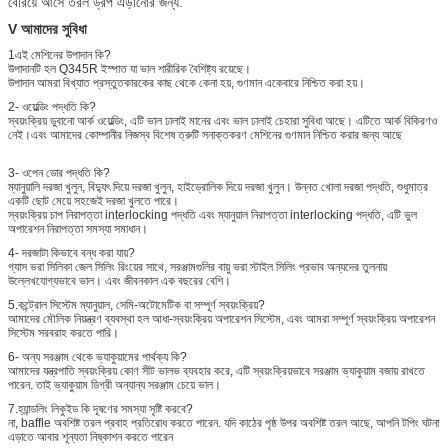
বেরিয়ে আসে তরল ড্রপ এড়ানোর জন্য.
V আমাদের সুবিধা
1এই মেশিনের উপাদান কি?
উপাদানটি হল Q345R ইস্পাত যা ভাল শারীরিক বৈশিষ্ট্য রয়েছে।
উপাদান আমরা বিখ্যাত প্রস্তুতকারকের কাছ থেকে কেনা হয়, গুণমান একেবারে নিশ্চিত করা হয়।
2- ওয়েল্ডিং পদ্ধতি কি?
স্বয়ংক্রিয় ডুবানো আর্ক ওয়েল্ডিং, এটি ভাল ঢালাই মানের এবং ভাল ঢালাই চেহারা সুবিধা আছে। এটিতে আর্ক বিকিরণও
নেই।এবং আমাদের কোম্পানীর নিজস্ব বিশেষ ত্রুটি সনাক্তকরণ মেশিনের গুণমান নিশ্চিত করার জন্য আছে
3- ওপেন ডোর পদ্ধতি কি?
ম্যানুয়ালি দরজা খুলুন, বিদ্যুৎ দিয়ে দরজা খুলুন, হাইড্রোলিক দিয়ে দরজা খুলুন। উন্নত খোলা দরজা পদ্ধতি, শুধুমাত্র
একটি ছোট মেয়ে সহজেই দরজা খুলতে পারে।
স্বয়ংক্রিয় চাপ নিরাপত্তা interlocking পদ্ধতি এবং ম্যানুয়াল নিরাপত্তা interlocking পদ্ধতি, এটি ভুল
অপারেশন নিরাপত্তা সমস্যা সমাধান।
4- দরজাটা কিভাবে বন্ধ করা যায়?
গ্যাস ভরা সিলিকা জেল সিলিং রিংয়ের সাথে, সরঞ্জামগুলির বায়ু ভরা স্টাইল সিলিং প্রভাব অন্যদের তুলনায়
উল্লেখযোগ্যভাবে ভাল। এবং জীবনকাল এক বছরের বেশি।
5.কন্ট্রোল সিস্টেম ম্যানুয়াল, সেমি-অটোমেটিক বা সম্পূর্ণ স্বয়ংক্রিয়?
আমাদের মৌলিক নিয়ন্ত্রণ ব্যবস্থা হল আধা-স্বয়ংক্রিয় অপারেশন সিস্টেম, এবং আমরা সম্পূর্ণ স্বয়ংক্রিয় অপারেশন
সিস্টেম সরবরাহ করতে পারি।
6- অন্য সরঞ্জাম থেকে ভ্যাকুয়ামের পার্থক্য কি?
আমাদের যন্ত্রপাতি স্বয়ংক্রিয় কোণ সীট ভালভ ব্যবহার করে, এটি স্বয়ংক্রিয়ভাবে সরঞ্জাম ভ্যাকুয়াম বজায় রাখতে
পারেন. তাই ভ্যাকুয়াম ডিগ্রী অন্যান্য সরঞ্জাম চেয়ে ভাল।
7.হ্যান্ডলিং লিকুইড কি দূষণের সমস্যা সৃষ্টি করবে?
না, baffle অবশিষ্ট তরল প্রবাহ প্রতিরোধ করতে পারেন. যদি কাঠের পৃষ্ঠ উপর অবশিষ্ট তরল আছে, আপনি টপিং ঘটনা
এড়াতে আবার শূন্যতা নিষ্কাশন করতে পারেন