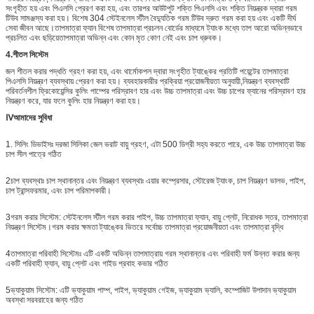
সংগৃহীত হয় এবং পিএলসি প্রেরণ করা হয়, এবং তারপর আউটপুট শক্তি পিএলসি এবং শক্তি নিয়ন্ত্রক দ্বারা গরম
টিউব সামঞ্জস্য করা হয়। বিশেষ 304 স্টেইনলেস স্টীল বৈদ্যুতিক গরম টিউব দ্রুত গরম করা হয় এবং একটি দীর্ঘ
সেবা জীবন আছে।তাপমাত্রা ফ্যান বিশেষ তাপমাত্রা প্রচলন বোর্ডের মাধ্যমে ট্যাংক মধ্যে তাপ আরো অভিন্নভাবে
প্রচলিত এবং ছড়িয়েতাপমাত্রা অভিন্ন এবং কোন মৃত কোণ নেই এবং চাপ ধ্রুবক।
4.
শীতল সিস্টেম
জল শীতল করার পদ্ধতি গ্রহণ করা হয়, এবং থার্মোকপল দ্বারা সংগৃহীত ট্যাঙ্কের প্রতিটি পয়েন্টের তাপমাত্রা
পিএলসি নিয়ন্ত্রণ ব্যবস্থায় প্রেরণ করা হয়। ব্যবহারকারীর প্রক্রিয়া প্রয়োজনীয়তা অনুযায়ী,নিয়ন্ত্রণ ব্যবস্থাটি
পরিবর্তনশীল ফ্রিকোয়েন্সির কুলিং পাম্পের পরিস্রাবণ হার এবং উচ্চ তাপমাত্রা এবং উচ্চ চাপের ফ্যানের পরিস্রাবণ হার
নিয়ন্ত্রণ করে, যার ফলে কুলিং হার নিয়ন্ত্রণ করা হয়।
Ⅳ
আমাদের সুবিধা
1. সিলিং ডিভাইসঃ দরজা সিলিকা জেল ভরাট বায়ু গ্রহণ, এটা 500 ডিগ্রী সহ্য করতে পারে, এক উচ্চ তাপমাত্রা উচ্চ
চাপ সীল পাত্রে গঠিত
2চাপ ব্যবস্থাঃ চাপ স্থানান্তর এবং নিয়ন্ত্রণ ব্যবস্থাঃ এয়ার কম্প্রেসার, স্টোরেজ ট্যাংক, চাপ নিয়ন্ত্রণ ভালভ, পাইপ,
চাপ ট্রান্সফরমার, এবং চাপ পরিমাপকারী।
3গরম করার সিস্টেম: স্টেইনলেস স্টীল গরম করার পাইপ, উচ্চ তাপমাত্রা ফ্যান, বায়ু প্লেট, নিরোধক স্তর, তাপমাত্রা
নিয়ন্ত্রণ সিস্টেম।গরম করার ক্ষমতা ট্যাঙ্কের ভিতরে সর্বোচ্চ তাপমাত্রা প্রয়োজনীয়তা এবং তাপমাত্রা বৃদ্ধি
4তাপমাত্রা পরিবাহী সিস্টেমঃ এটি একটি অভিন্ন তাপমাত্রায় গরম স্থানান্তর এবং পরিবাহী ফর্ম উন্নত করার জন্য
একটি পরিবাহী ফ্যান, বায়ু প্লেট এবং গাইড প্রবাহ কভার গঠিত
5ভ্যাকুয়াম সিস্টেম: এটি ভ্যাকুয়াম পাম্প, পাইপ, ভ্যাকুয়াম গেইজ, ভ্যাকুয়াম ভ্যালি, কম্পোজিট উপাদান ভ্যাকুয়াম
অবস্থা সরবরাহের জন্য গঠিত