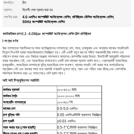
উৎপত্তি:
চীন
স্থাপন:
বিদেশী সেবা প্রদান করা হয়
4.0 এমপিএ কম্পোজিট অটোক্লেভ মেশিন
বাণিজ্যিক যৌগিক অটোক্লেভ মেশিন
লক্ষণীয় করা:
,
,
50Hz কম্পোজিট অটোক্লেভ মেশিন
কাস্টমাইজড চাপ 0.1- 4.0Mpa কম্পোজিট অটোক্লেভ মেশিন শিল্প বাণিজ্যিক
I পণ্যের বর্ণনা
উচ্চ তাপমাত্রা শক্তীকরণের সময় অটোক্ল্যাভের তাপমাত্রা, চাপ, সময়, ভ্যাকুয়াম এবং অন্যান্য কাজের পদ্ধতিগুলি
সিমেন্স পিএলসি দ্বারা স্বয়ংক্রিয়ভাবে নিয়ন্ত্রিত হয়। এটি একটি নতুন ধরণের শক্তি সঞ্চয়কারী,উচ্চ দক্ষতা এবং
পরিবেশ বান্ধব গরম এবং নিরাময় সরঞ্জাম সফলভাবে আমাদের কোম্পানীর দ্বারা উন্নত. ডিভাইসটি ম্যানুয়ালি পরিচালনা
করার প্রয়োজন নেই, এবং স্বয়ংক্রিয় অপারেশনে একটি ভাল কাজের প্রভাব অর্জন করে। প্রোগ্রামটি স্বয়ংক্রিয়
ভ্যাকুয়ামিং, স্বয়ংক্রিয় তাপমাত্রা বৃদ্ধি,স্বয়ংক্রিয় তাপ সংরক্ষণ, কাজের পদ্ধতি সেট করার পরে অপারেটরদের
প্রয়োজন নেই এবং কাজের সময় পরে সরাসরি পণ্যগুলি তুলতে পারে, শ্রম এবং শক্তি খরচ বাঁচায়,এবং কোম্পানির
সামগ্রিক উৎপাদন খরচ ৩৫ শতাংশেরও বেশি হ্রাস পাবে।
আই আই টি
প্রযুক্তিগত পরামিতি
কার্যকর ব্যাসার্ধ
৫০০-৪৫০০ মিমি
কার্যকর দৈর্ঘ্য
১০০০-২০০০০ মিমি
অপারেটিং তাপমাত্রা
১০০-৪৫০°সি
কাজের চাপ
0.5-5.0 এমপিএ
চাপ বৃদ্ধির গতি
0.05 এমপিএ/মিনিট ক্রমাগত নিয়ন্ত্রিত
চাপ ত্রুটি
±0.01 এমপিএ
গরম করার হার (লোড ছাড়াই)
0.5-7°C/মিনিট ক্রমাগত নিয়ন্ত্রিত
শীতল হারের হার (লোড ছাড়াই)
0.5-7°C/মিনিট ক্রমাগত নিয়ন্ত্রিত