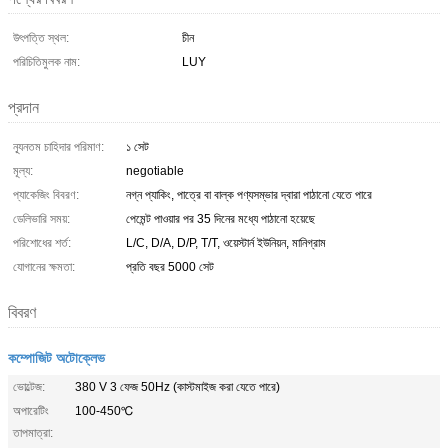
উৎপত্তি স্থল:
চীন
পরিচিতিমুলক নাম:
LUY
প্রদান
ন্যূনতম চাহিদার পরিমাণ:
১ সেট
মূল্য:
negotiable
প্যাকেজিং বিবরণ:
নগ্ন প্যাকিং, পাত্রে বা বাল্ক পণ্যসম্ভার দ্বারা পাঠানো যেতে পারে
ডেলিভারি সময়:
পেমেন্ট পাওয়ার পর 35 দিনের মধ্যে পাঠানো হয়েছে
পরিশোধের শর্ত:
L/C, D/A, D/P, T/T, ওয়েস্টার্ন ইউনিয়ন, মানিগ্রাম
যোগানের ক্ষমতা:
প্রতি বছর 5000 সেট
বিবরণ
কম্পোজিট অটোক্লেভ
ভোল্টেজ:
380 V 3 ফেজ 50Hz (কাস্টমাইজ করা যেতে পারে)
অপারেটিং
100-450℃
তাপমাত্রা: