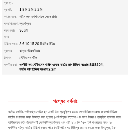
ব্যবস্থা:
ব্যাসার্ধ:
1.8 মি 2 মি 2.2 মি
কাঠের ধরন:
পাইন ওক অ্যাশ পোলে সেগুন রাবার
সময় নিয়ন্ত্রণ:
স্বয়ংক্রিয়
গরম করার
36 ঘন্টা
সময়:
চিকিত্সা ক্ষমতা:
3 6 10 15 20 কিউবিক মিটার
ব্যবহার:
রান্নার স্টারলাইজার
উপাদান:
স্টেইনলেস স্টীল
এলইডি সহ স্টেইনলেস থার্মাল ওভেন
কাঠের তাপ চিকিত্সা সরঞ্জাম SUS304
লক্ষণীয় করা:
,
,
কাঠের তাপ চিকিত্সা সরঞ্জাম 2.2m
পণ্যের বর্ণনাঃ
থরউড থার্মালি মোডিফাইড ডেকিং হল একটি উচ্চ প্রযুক্তির কাঠের তাপ চিকিত্সা সরঞ্জাম যা থার্মো চিকিত্সা
কাঠের উত্পাদনের জন্য ডিজাইন করা হয়েছে।এটি বিদ্যুৎ উত্তাপ এবং সময় নিয়ন্ত্রণ প্রযুক্তি ব্যবহার করে
তাপীয়ভাবে কাঠ পরিবর্তনএই মেশিনটি স্বয়ংক্রিয় এবং এটি ২২০ ভি / ৫০ হার্জ পাওয়ারের সাথে ২০
ঘনমিটার পর্যন্ত কাঠের চিকিত্সা করতে পারে।এটি পাইন সহ বিভিন্ন ধরণের কাঠের জন্য উপযুক্ত, ইক,