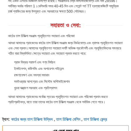
সহ একটি এলইডি ডিজিটাল ডিসপ্লে রয়েছে। সরঞ্জামটির দৈর্ঘ্য কাস্টমাইজযোগ্য এবং দাম 28596।
সর্বনিম্ন অর্ডার পরিমাণ 1।ডেলিভারি সময় 40-45 দিন এবং পেমেন্ট শর্ত TT হয়প্যাকেজিংটি সামুদ্রিক
চার্জ প্যাকিংয়ের জন্য উপযুক্ত এবং সরবরাহের ক্ষমতা 500 সেট/বছর।
সহায়তা ও সেবা:
কাঠের তাপ চিকিত্সা সরঞ্জাম প্রযুক্তিগত সহায়তা এবং পরিষেবা
আমরা আমাদের গ্রাহকদের কাঠের তাপ চিকিত্সা সরঞ্জাম জন্য নির্ভরযোগ্য এবং ব্যাপক প্রযুক্তিগত সহায়তা
এবং সেবা প্রদান।আমাদের প্রযুক্তিগত সহায়তা দলটি অভিজ্ঞ প্রকৌশলী এবং প্রযুক্তিবিদদের সমন্বয়ে
গঠিত যারা নিম্নলিখিত ক্ষেত্রে সহায়তা এবং সহায়তা প্রদান করতে পারে:
প্রাক বিক্রয় পরামর্শ এবং পণ্য নির্বাচন
ইনস্টলেশন, কমিশনিং এবং অপারেশন গাইডেন্স
রক্ষণাবেক্ষণ এবং সমস্যা সমাধান
সফটওয়্যার আপগ্রেড এবং সিস্টেম অপ্টিমাইজেশান
খুচরা যন্ত্রাংশ সরবরাহ এবং প্রতিস্থাপন
আমরা আমাদের গ্রাহকদের সর্বোচ্চ স্তরের প্রযুক্তিগত সহায়তা এবং পরিষেবা প্রদান করতে
প্রতিশ্রুতিবদ্ধ, যাতে তারা তাদের কাঠের তাপ চিকিত্সা সরঞ্জাম থেকে সর্বাধিক পেতে পারে।
কাঠের জন্য তাপ চিকিত্সা উদ্ভিদ
তাপ চিকিত্সা মেশিন
তাপ চিকিত্সা কেন্দ্র
ট্যাগ:
,
,