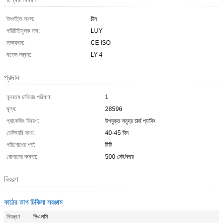
উৎপত্তি স্থল:
চীন
পরিচিতিমুলক নাম:
LUY
সাক্ষ্যদান:
CE ISO
মডেল নম্বার:
LY-4
প্রদান
ন্যূনতম চাহিদার পরিমাণ:
1
মূল্য:
28596
প্যাকেজিং বিবরণ:
উপযুক্ত সমুদ্র চার্জ প্যাকিং
ডেলিভারি সময়:
40-45 দিন
পরিশোধের শর্ত:
টিটি
যোগানের ক্ষমতা:
500 সেট/বছর
বিবরণ
কাঠের তাপ চিকিত্সা সরঞ্জাম
নিয়ন্ত্রণ
পিএলসি