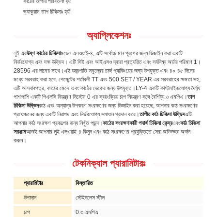
কাঠের তাপীয় পরিবর্তনঃ হ্যাঁ
ভ্যাকুয়াম তাপ চিকিত্সাঃ হ্যাঁ
অ্যাপ্লিকেশনঃ
লুই এর
উষ্ণ কাঠের চিকিত্সা
মডেল এলওয়াই-৪, এটি সর্বোচ্চ মান পূরণের জন্য ডিজাইন করা একটি
নির্ভরযোগ্য এবং দক্ষ উদ্ভিদ। এটি সিই এবং আইএসও দ্বারা প্রত্যয়িত এবং সর্বনিম্ন অর্ডার পরিমাণ 1।
28596 এর দামের সাথে।এই যন্ত্রপাতি সমুদ্রের চার্জ প্যাকিংয়ের জন্য উপযুক্ত এবং ৪০-৪৫ দিনের
মধ্যে সরবরাহ করা হবে. পেমেন্টের শর্তাবলী TT এবং 500 SET / YEAR এর সরবরাহের ক্ষমতা সহ,
এটি আসবাবপত্র, কাঠের মেঝে এবং কাঠের ডেকের জন্য উপযুক্ত।LY-4 একটি কাস্টমাইজযোগ্য দৈর্ঘ্য
পাশাপাশি একটি পিএলসি নিয়ন্ত্রণ সিস্টেম 0 এর স্বয়ংক্রিয় চাপ নিয়ন্ত্রণ সঙ্গে বৈশিষ্ট্য.৩ এমপিএ।
তাপ
চিকিত্সা উদ্ভিদ
কাঠ এবং অন্যান্য উপকরণ সংরক্ষণের জন্য ডিজাইন করা হয়েছে, আপনার কাঠ সংরক্ষণের
প্রয়োজনের জন্য একটি নিরাপদ এবং নির্ভরযোগ্য সমাধান প্রদান করে।
তাপীয় কাঠ চিকিত্সা উদ্ভিদ
এটি
আপনার কাঠ সংরক্ষণ প্রকল্পের জন্য নিখুঁত পছন্দ।
কাঠের সংরক্ষণকারী পদার্থ চিকিত্সা কেন্দ্র
এবং
কাঠ চিকিত্সা
সরঞ্জাম
আজই আপনার লুই এলওয়াই-৪ কিনুন এবং কাঠ সংরক্ষণের প্রযুক্তিতে সেরা অভিজ্ঞতা অর্জন
করুন।
টেকনিক্যাল প্যারামিটারঃ
প্যারামিটার
বিস্তারিত
উপাদান
স্টেইনলেস স্টীল
চাপ
0.৩ এমপিএ