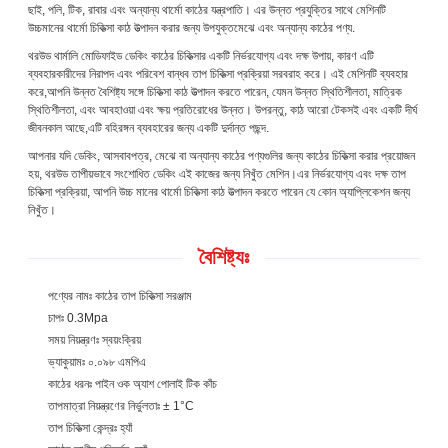
ছাই, পলি, টিক, রাবার এবং অন্যান্য থার্মো কাঠের যন্ত্রপাতি। এর উন্নত প্রযুক্তির সাথে মেশিনটি
উচ্চমানের থার্মো চিকিত্সা কাঠ উত্পাদন করার জন্য উপযুক্তমেঝে এবং অন্যান্য কাঠের পণ্য.
থরউড থার্মালি মোডিফাইড ডেকিং কাঠের চিকিত্সার একটি নির্ভরযোগ্য এবং দক্ষ উপায়, কারণ এটি
ব্যবহারকারীদের নিরাপদ এবং পরিবেশ বান্ধব তাপ চিকিত্সা প্রক্রিয়া সরবরাহ করে। এই মেশিনটি ব্যবহার
করে,আপনি উন্নত বৈশিষ্ট্য সঙ্গে চিকিত্সা কাঠ উত্পাদন করতে পারেন, যেমন উন্নত স্থিতিশীলতা, মাত্রিক
স্থিতিশীলতা, এবং আবহাওয়া এবং ক্ষয় প্রতিরোধের উন্নত। উপরন্তু, কাঠ আরো টেকসই এবং একটি দীর্ঘ
জীবনকাল আছে,এটি বহিরঙ্গন ব্যবহারের জন্য একটি দুর্দান্ত পছন্দ.
আপনার যদি ডেকিং, আসবাবপত্র, মেঝে বা অন্যান্য কাঠের পণ্যগুলির জন্য কাঠের চিকিত্সা করার প্রয়োজন
হয়, থরউড তাপীয়ভাবে সংশোধিত ডেকিং এই কাজের জন্য নিখুঁত মেশিন।এর নির্ভরযোগ্য এবং দক্ষ তাপ
চিকিত্সা প্রক্রিয়া, আপনি উচ্চ মানের থার্মো চিকিত্সা কাঠ উত্পাদন করতে পারেন যে কোন অ্যাপ্লিকেশন জন্য
নিখুঁত।
বৈশিষ্ট্যঃ
পণ্যের নামঃ কাঠের তাপ চিকিত্সা সরঞ্জাম
চাপঃ 0.3Mpa
সময় নিয়ন্ত্রণঃ স্বয়ংক্রিয়
ভ্যাকুয়ামঃ ০.০৯৮ এমপিএ
কাঠের ধরনঃ পাইন ওক অ্যাশ পোলাই টিক কাঁচ
তাপমাত্রা নিয়ন্ত্রণের নির্ভুলতাঃ ± 1°C
তাপ চিকিত্সা কেন্দ্রঃ হ্যাঁ