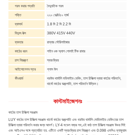
গরম করার পদ্ধতি
বৈদ্যুতিক গরম
শক্তি
২২০ ভোল্ট/৫০ হার্জ
ব্যাসার্ধ
1.8 মি 2 মি 2.2 মি
বিদ্যুৎ উত্স
380V 415V 440V
ব্যবহার
রান্নার স্টেরিলাইজার
কাঠের ধরন
পাইন ওক অ্যাশ পোলাই টিক রাবার
চাপ নিয়ন্ত্রণ
স্বয়ংক্রিয়
আইসোলেশন স্তর
গ্লাস উল
কীওয়ার্ড
থরউড থার্মালি মডিফাইড ডেকিং, তাপ চিকিত্সা দ্বারা কাঠের পরিবর্তন,
থার্মো কাঠের যন্ত্রপাতি, তাপ পরিবর্তন উদ্ভিদ।
কাস্টমাইজেশনঃ
কাঠের তাপ চিকিত্সা সরঞ্জাম
LUY কাঠের তাপ চিকিত্সা সরঞ্জাম থার্মো কাঠের যন্ত্রপাতি এবং থরউড থার্মালি মোডিফাইড ডেকিংয়ের তাপ
চিকিত্সা দ্বারা পরিবর্তন করার জন্য আদর্শ। LY-4 মডেল নম্বর সহ,এই কাঠ তাপ চিকিত্সা সরঞ্জাম উভয় সিই
এবং আইএসও সঙ্গে প্রত্যয়িত হয়. এটিতে একটি স্বয়ংক্রিয় চাপ নিয়ন্ত্রণ এবং 0.098 এমপিএ ভ্যাকুয়াম