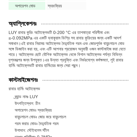
অপারেশন মোড
স্বয়ংক্রিয়
অ্যাপ্লিকেশনঃ
LUY রাবার কুরিং অটোক্লেভটি 0-200 °C এর তাপমাত্রা পরিসীমা এবং
≤-0.092MPa এর একটি ভ্যাকুয়াম ডিগ্রি সহ রাবার কুরিংয়ের জন্য একটি আদর্শ
সমাধান।এই রাবার নিরাময় অটোক্লেভ বৈদ্যুতিক গরম এবং জোরপূর্বক বায়ুচলাচল মোড
সঙ্গে ডিজাইন করা হয়, এবং এটি আপনার প্রয়োজন অনুযায়ী ওজন কাস্টমাইজ করা যেতে
পারে। অটোক্লেভ ছোট যৌগিক অটোক্লেভ থেকে বিশাল অটোক্লেভ পর্যন্ত বিভিন্ন
দৃশ্যকল্পের জন্য উপযুক্ত।এর উন্নত প্রযুক্তি এবং নির্ভরযোগ্য কর্মক্ষমতা, লুই রাবার
হার্নিং অটোক্লেভটি রাবার হার্নিংয়ের জন্য সেরা পছন্দ।
কাস্টমাইজেশনঃ
রাবার হার্নিং অটোক্লেভ
ব্র্যান্ড নামঃ LUY
উৎপত্তিস্থল: চীন
অপারেশন মোডঃ স্বয়ংক্রিয়
বায়ুচলাচল মোডঃ জোর করে বায়ুচলাচল
গরম করার মোডঃ বৈদ্যুতিক গরম
উপাদান: স্টেইনলেস স্টীল
চাপের পরিসীমাঃ 0-2MPa