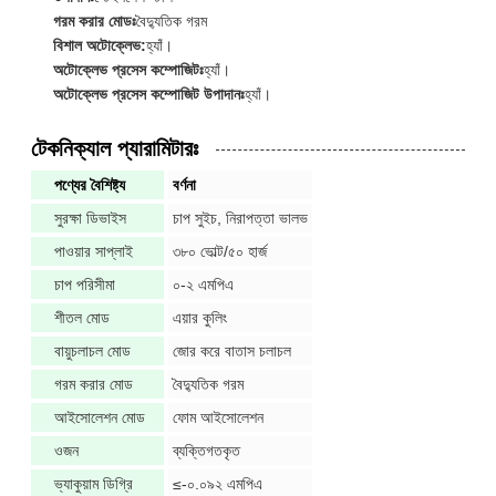
গরম করার মোডঃ
বৈদ্যুতিক গরম
বিশাল অটোক্লেভ:
হ্যাঁ।
অটোক্লেভ প্রসেস কম্পোজিটঃ
হ্যাঁ।
অটোক্লেভ প্রসেস কম্পোজিট উপাদানঃ
হ্যাঁ।
টেকনিক্যাল প্যারামিটারঃ
পণ্যের বৈশিষ্ট্য
বর্ণনা
সুরক্ষা ডিভাইস
চাপ সুইচ, নিরাপত্তা ভালভ
পাওয়ার সাপ্লাই
৩৮০ ভোল্ট/৫০ হার্জ
চাপ পরিসীমা
০-২ এমপিএ
শীতল মোড
এয়ার কুলিং
বায়ুচলাচল মোড
জোর করে বাতাস চলাচল
গরম করার মোড
বৈদ্যুতিক গরম
আইসোলেশন মোড
ফোম আইসোলেশন
ওজন
ব্যক্তিগতকৃত
ভ্যাকুয়াম ডিগ্রি
≤-০.০৯২ এমপিএ