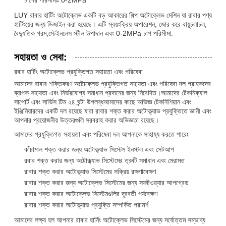
LUY রাবার হার্টিং অটোক্লেভ একটি বড় আকারের শিল্প অটোক্লেভ মেশিন যা রাবার পণ্য
হার্টিংয়ের জন্য ডিজাইন করা হয়েছে। এটি স্বয়ংক্রিয় অপারেশন, জোর করে বায়ুচলাচল,
বৈদ্যুতিক গরম,স্টেইনলেস স্টীল উপাদান এবং 0-2MPa চাপ পরিসীমা.
সহায়তা ও সেবা:
রবার হার্টিং অটোক্লেভ প্রযুক্তিগত সহায়তা এবং পরিষেবা
আমাদের রাবার শক্তিকরণ অটোক্লেভ প্রযুক্তিগত সহায়তা এবং পরিষেবা দল গ্রাহকদের
ব্যাপক সহায়তা এবং নির্ভরযোগ্য সমাধান প্রদানের জন্য নিবেদিত।আমাদের টেকনিক্যাল
সাপোর্ট এবং সার্ভিস টিম ২৪ ঘন্টা উপলব্ধআমাদের কাছে অভিজ্ঞ টেকনিশিয়ান এবং
ইঞ্জিনিয়ারদের একটি দল রয়েছে যারা রাবার শক্ত করার অটোক্ল্যাভ প্রযুক্তিতে জ্ঞানী এবং
আপনার প্রয়োজনীয় উত্তরগুলি সরবরাহ করার অভিজ্ঞতা রয়েছে।
আমাদের প্রযুক্তিগত সহায়তা এবং পরিষেবা দল আপনাকে সাহায্য করতে পারেঃ
কাঁচামাল শক্ত করার জন্য অটোক্ল্যাভ সিস্টেম ইনস্টল এবং সেটআপ
রবার শক্ত করার জন্য অটোক্ল্যাভ সিস্টেমের ত্রুটি সমাধান এবং মেরামত
রাবার শক্ত করার অটোক্ল্যাভ সিস্টেমের সক্রিয় রক্ষণাবেক্ষণ
রাবার শক্ত করার জন্য অটোক্লেভ সিস্টেমের জন্য সফটওয়্যার আপগ্রেড
রাবার শক্ত করার অটোক্লেভ সিস্টেমগুলির দূরবর্তী পর্যবেক্ষণ
রাবার শক্ত করার অটোক্ল্যাভ প্রযুক্তি সম্পর্কিত পরামর্শ
আমাদের লক্ষ্য হল আপনার রাবার হার্নিং অটোক্লেভ সিস্টেমের জন্য সর্বোত্তম সম্ভাব্য