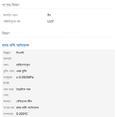
পণ্যের বিবরণ
উৎপত্তি স্থল:
চীন
পরিচিতিমুলক নাম:
LUY
বিবরণ
রাবার হার্নিং অটোক্লেভ
নিয়ন্ত্রণ
পিএলসি
ব্যবস্থা:
ওজন:
ব্যক্তিগতকৃত
কুলিং মোড:
এয়ার কুলিং
ভ্যাকুয়াম
≤-0.092MPa
ডিগ্রী:
গরম করার
বৈদ্যুতিক গরম
মোড:
উপাদান:
স্টেইনলেস স্টীল
পণ্যের নাম:
রাবার হার্নিং অটোক্লেভ
তাপমাত্রা
0-200℃