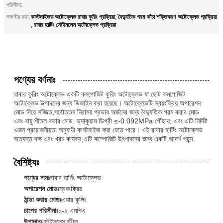
পরিসীমা:
কাস্টমাইজড অটোক্লেভ রাবার কুরিং প্রক্রিয়া
বৈদ্যুতিক গরম কাঁচা শক্তিকরণ অটোক্লেভ প্রক্রিয়া
লক্ষণীয় করা:
,
রাবার হার্টিং স্টেইনলেস অটোক্লেভ প্রক্রিয়া
,
পণ্যের বর্ণনাঃ
রাবার কুরিং অটোক্লেভ একটি কমপোজিট কুরিং অটোক্লেভ যা ছোট কমপোজিট
অটোক্লেভ উত্পাদনের জন্য ডিজাইন করা হয়েছে। অটোক্লেভটি স্বয়ংক্রিয় অপারেশন
মোড দিয়ে সজ্জিত,সর্বোত্তম নিরাময় প্রভাব অর্জনের জন্য বৈদ্যুতিক গরম করার মোড
এবং বায়ু শীতল করার মোড. ভ্যাকুয়াম ডিগ্রী ≤-0.092MPa পৌঁছায়, এবং এটি নির্দিষ্ট
ওজন প্রয়োজনীয়তা অনুযায়ী কাস্টমাইজ করা যেতে পারে। এই রাবার হার্টিং অটোক্লেভ
অত্যন্ত দক্ষ এবং খরচ কার্যকর,এটি কম্পোজিট উৎপাদনের জন্য একটি আদর্শ পছন্দ.
বৈশিষ্ট্যঃ
পণ্যের নামঃ
রাবার হার্নিং অটোক্লেভ
অপারেশন মোডঃ
স্বয়ংক্রিয়
ঠান্ডা করার মোডঃ
এয়ার কুলিং
চাপের পরিসীমাঃ
০-২ এমপিএ
উপাদানঃ
স্টেইনলেস স্টীল