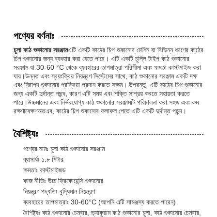
পণ্যের বর্ণনাঃ
চুলা কাঠ শুকানোর সরঞ্জাম
এটি একটি কাঠের চিপ শুকানোর মেশিন যা বিভিন্ন ধরণের কাঠের
চিপ শুকানোর জন্য ব্যবহার করা যেতে পারে। এটি একটি চুল্লি টাইপ কাঠ শুকানোর
সরঞ্জাম যা 30-60 °C থেকে ব্যবহারের তাপমাত্রা পরিসীমা এবং ক্ষমতা কাস্টমাইজ করা
যায়।উন্নত এবং স্বয়ংক্রিয় নিয়ন্ত্রণ সিস্টেমের সাথে, কাঠ শুকানোর সরঞ্জাম একটি দক্ষ
এবং নিরাপদ শুকানোর প্রক্রিয়া প্রদান করতে সক্ষম। উপরন্তু, এটি কাঠের চিপ শুকানোর
জন্য একটি দুর্দান্ত পছন্দ, কারণ এটি সময় এবং শক্তি সাশ্রয় করতে সহায়তা করতে
পারে।উচ্চমানের এবং নির্ভরযোগ্য কাঠ শুকানোর সরঞ্জামটি পরিচালনা করা সহজ এবং কম
রক্ষণাবেক্ষণঅতএব, কাঠের চিপ শুকানোর ফলাফল পেতে এটি একটি দুর্দান্ত পছন্দ।
বৈশিষ্ট্যঃ
পণ্যের নামঃ চুলা কাঠ শুকানোর সরঞ্জাম
ব্যাসার্ধঃ ১.৮ মিটার
ক্ষমতাঃ কাস্টমাইজড
কাজ নীতিঃ উচ্চ ফ্রিকোয়েন্সি শুকানোর
নিয়ন্ত্রণ পদ্ধতিঃ বুদ্ধিমান নিয়ন্ত্রণ
ব্যবহারের তাপমাত্রাঃ 30-60°C (আপনি এটি সামঞ্জস্য করতে পারেন)
বৈশিষ্ট্যঃ কাঠ শুকানোর চেম্বার, ভ্যাকুয়াম কাঠ শুকানোর চুলা, কাঠ শুকানোর চেম্বার,