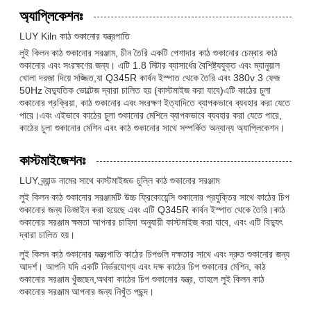
অ্যাপ্লিকেশনঃ
LUY Kiln কাঠ শুকানোর যন্ত্রপাতি
লুই কিলন কাঠ শুকানোর সরঞ্জাম, চীন তৈরি একটি পেশাদার কাঠ শুকানোর চেম্বার কাঠ
শুকানোর এবং সংরক্ষণের জন্য। এটি 1.8 মিটার ব্যাসার্ধের বৈশিষ্ট্যযুক্ত এবং ম্যানুয়াল
খোলা দরজা দিয়ে সজ্জিত,যা Q345R কার্বন ইস্পাত থেকে তৈরি এবং 380v 3 ফেজ
50Hz বৈদ্যুতিক ভোল্টেজ দ্বারা চালিত হয় (কাস্টমাইজ করা যাবে)এটি কাঠের চুলা
শুকানোর প্রক্রিয়া, কাঠ শুকানোর এবং সংরক্ষণ ইত্যাদিতে ব্যাপকভাবে ব্যবহার করা যেতে
পারে।এবং এইভাবে কাঠের চুলা শুকানোর মেশিনে ব্যাপকভাবে ব্যবহার করা যেতে পারে,
কাঠের চুলা শুকানোর মেশিন এবং কাঠ শুকানোর সাথে সম্পর্কিত অন্যান্য অ্যাপ্লিকেশন।
কাস্টমাইজেশনঃ
LUY ব্র্যান্ড নামের সাথে কাস্টমাইজড চুল্লি কাঠ শুকানোর সরঞ্জাম
লুই কিলন কাঠ শুকানোর সরঞ্জামটি উচ্চ ফ্রিকোয়েন্সি শুকানোর প্রযুক্তির সাথে কাঠের চিপ
শুকানোর জন্য ডিজাইন করা হয়েছে এবং এটি Q345R কার্বন ইস্পাত থেকে তৈরি।কাঠ
শুকানোর সরঞ্জাম ক্ষমতা আপনার চাহিদা অনুযায়ী কাস্টমাইজ করা যাবে, এবং এটি বিদ্যুৎ
দ্বারা চালিত হয়।
লুই কিলন কাঠ শুকানোর যন্ত্রপাতি কাঠের চিপগুলি দক্ষতার সাথে এবং দ্রুত শুকানোর জন্য
আদর্শ। আপনি যদি একটি নির্ভরযোগ্য এবং দক্ষ কাঠের চিপ শুকানোর মেশিন, কাঠ
শুকানোর সরঞ্জাম খুঁজছেন,অথবা কাঠের চিপ শুকানোর যন্ত্র, তাহলে লুই কিলন কাঠ
শুকানোর সরঞ্জাম আপনার জন্য নিখুঁত পছন্দ।