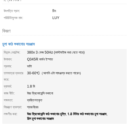
উৎপত্তি স্থল:
চীন
পরিচিতিমুলক নাম:
LUY
বিবরণ
চুলা কাঠ শুকানোর সরঞ্জাম
বিদ্যুৎ ভোল্টেজ:
380v 3 ফেজ 50Hz (কাস্টমাইজ করা যেতে পারে)
উপাদান:
Q345R কার্বন ইস্পাত
প্রকার:
ভাটা
তাপমাত্রা ব্যবহার
30-60℃（আপনি এটা সামঞ্জস্য করতে পারেন）
করে:
ব্যাসার্ধ:
1.8 মি
কাজ নীতি:
উচ্চ ফ্রিকোয়েন্সি শুকানো
সক্ষমতা:
ব্যক্তিগতকৃত
নিয়ন্ত্রণ ব্যবস্থা:
স্বয়ংক্রিয়
উচ্চ ফ্রিকোয়েন্সি কাঠ শুকানোর চুল্লি
1.8 মিটার কাঠ শুকানোর চুলা সরঞ্জাম
লক্ষণীয় করা:
,
,
শিল্প চুলা শুকানোর সরঞ্জাম