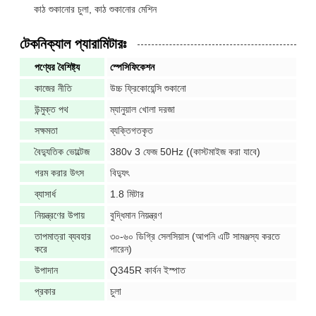
কাঠ শুকানোর চুলা, কাঠ শুকানোর মেশিন
টেকনিক্যাল প্যারামিটারঃ
পণ্যের বৈশিষ্ট্য
স্পেসিফিকেশন
কাজের নীতি
উচ্চ ফ্রিকোয়েন্সি শুকানো
উন্মুক্ত পথ
ম্যানুয়াল খোলা দরজা
সক্ষমতা
ব্যক্তিগতকৃত
বৈদ্যুতিক ভোল্টেজ
380v 3 ফেজ 50Hz ((কাস্টমাইজ করা যাবে)
গরম করার উৎস
বিদ্যুৎ
ব্যাসার্ধ
1.8 মিটার
নিয়ন্ত্রণের উপায়
বুদ্ধিমান নিয়ন্ত্রণ
তাপমাত্রা ব্যবহার
৩০-৬০ ডিগ্রি সেলসিয়াস (আপনি এটি সামঞ্জস্য করতে
করে
পারেন)
উপাদান
Q345R কার্বন ইস্পাত
প্রকার
চুলা