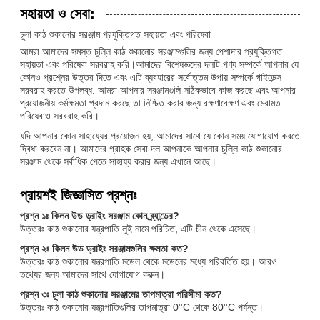
সহায়তা ও সেবা:
চুলা কাঠ শুকানোর সরঞ্জাম প্রযুক্তিগত সহায়তা এবং পরিষেবা
আমরা আমাদের সমস্ত চুল্লি কাঠ শুকানোর সরঞ্জামগুলির জন্য পেশাদার প্রযুক্তিগত
সহায়তা এবং পরিষেবা সরবরাহ করি।আমাদের বিশেষজ্ঞদের দলটি পণ্য সম্পর্কে আপনার যে
কোনও প্রশ্নের উত্তর দিতে এবং এটি ব্যবহারের সর্বোত্তম উপায় সম্পর্কে গাইডেন্স
সরবরাহ করতে উপলব্ধ. আমরা আপনার সরঞ্জামগুলি সঠিকভাবে কাজ করছে এবং আপনার
প্রয়োজনীয় কর্মক্ষমতা প্রদান করছে তা নিশ্চিত করার জন্য রক্ষণাবেক্ষণ এবং মেরামত
পরিষেবাও সরবরাহ করি।
যদি আপনার কোন সাহায্যের প্রয়োজন হয়, আমাদের সাথে যে কোন সময় যোগাযোগ করতে
দ্বিধা করবেন না। আমাদের গ্রাহক সেবা দল আপনাকে আপনার চুল্লি কাঠ শুকানোর
সরঞ্জাম থেকে সর্বাধিক পেতে সাহায্য করার জন্য এখানে আছে।
প্রায়শই জিজ্ঞাসিত প্রশ্নঃ
প্রশ্ন ১ঃ কিলন উড ড্রাইং সরঞ্জাম কোন ব্র্যান্ডের?
উত্তরঃ কাঠ শুকানোর যন্ত্রপাতি লুই নামে পরিচিত, এটি চীন থেকে এসেছে।
প্রশ্ন ২ঃ কিলন উড ড্রাইং সরঞ্জামগুলির ক্ষমতা কত?
উত্তরঃ কাঠ শুকানোর যন্ত্রপাতি মডেল থেকে মডেলের মধ্যে পরিবর্তিত হয়। আরও
তথ্যের জন্য আমাদের সাথে যোগাযোগ করুন।
প্রশ্ন ৩ঃ চুলা কাঠ শুকানোর সরঞ্জামের তাপমাত্রা পরিসীমা কত?
উত্তরঃ কাঠ শুকানোর যন্ত্রপাতিগুলির তাপমাত্রা 0°C থেকে 80°C পর্যন্ত।