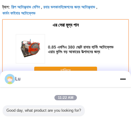
শিল্প অটোক্ল্যাভ মেশিন
রবার ভলকানাইজেশনের জন্য অটোক্ল্যাভ
ট্যাগ:
,
,
কার্বন ফাইবার অটোক্লেভ
এর সেরা মূল্য পান
0.85 এমপিএ 380 ভোল্ট রাবার হার্নিং অটোক্লেভ
এয়ার কুলিং বড় আকারের উত্পাদনের জন্য
চালিয়ে
Lu
রাবার হার্নিং অটোক্লেভ
অধিক
11:22 AM
Good day, what product are you looking for?
লকানাইজিং
রাবার ভালকানাইজিং
টায়ার রিসাইক্লিং মেশিন
হেনান টায়ার রিসাইক্লিং
টায়ার অটোক্ল্যাভ
্লেভ
অটোক্লেভ ১৫০-২২০°C
বিয়ারিং শক্তি সাশ্রয়ী
মেশিন বৈদ্যুতিক গরম
তাপমাত্রা নিয়ন্ত্রণ
পরিবেশ বান্ধব সম্পূর্ণ
সম্পূর্ণ স্বয়ংক্রিয় নিয়ন্ত্রণ