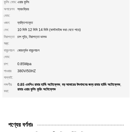
কুলিং মোড:
এয়ার কুলিং
অপারেশন
স্বয়ংক্রিয়
মোড:
ওজন:
ব্যক্তিগতকৃত
বেধ:
10 মিমি 12 মিমি 14 মিমি (কাস্টমাইজ করা যেতে পারে)
নিরাপত্তা
চাপ সুইচ, নিরাপত্তা ভালভ
যন্ত্র:
বায়ুচলাচল
জোরপূর্বক বায়ুচলাচল
মোড:
চাপ:
0.85Mpa
পাওয়ার
380V/50HZ
সাপ্লাই:
0.85 এমপিএ রাবার হার্নিং অটোক্লেভ
বড় আকারের উৎপাদনের জন্য রাবার হার্ডিং অটোক্লেভ
লক্ষণীয়
,
,
রাবার এয়ার কুলিং কুরিং অটোক্লেভ
করা:
পণ্যের বর্ণনাঃ