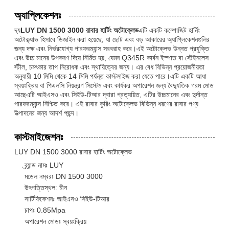
অ্যাপ্লিকেশনঃ
দ্য
LUY DN 1500 3000 রাবার হার্টিং অটোক্লেভ
এটি একটি কম্পোজিট হার্নিং
অটোক্ল্যাভ হিসাবে ডিজাইন করা হয়েছে, যা ছোট এবং বড় আকারের অ্যাপ্লিকেশনগুলির
জন্য দক্ষ এবং নির্ভরযোগ্য পারফরম্যান্স সরবরাহ করে।এই অটোক্লেভ উন্নত প্রযুক্তি
এবং উচ্চ মানের উপকরণ দিয়ে নির্মিত হয়, যেমন Q345R কার্বন ইস্পাত বা স্টেইনলেস
স্টীল, চমৎকার তাপ নিরোধক এবং স্থায়িত্বের জন্য। এর বেধ বিভিন্ন প্রয়োজনীয়তা
অনুযায়ী 10 মিমি থেকে 14 মিমি পর্যন্ত কাস্টমাইজ করা যেতে পারে।এটি একটি আধা
স্বয়ংক্রিয় বা পিএলসি নিয়ন্ত্রণ সিস্টেম এবং কার্যকর অপারেশন জন্য বৈদ্যুতিক গরম মোড
আছেএটি আইএসও এবং সিইউ-টিআর দ্বারা প্রত্যয়িত, এটির উচ্চমানের এবং দুর্দান্ত
পারফরম্যান্স নিশ্চিত করে। এই রাবার কুরিং অটোক্লেভ বিভিন্ন ধরণের রাবার পণ্য
উত্পাদনের জন্য আদর্শ পছন্দ।
কাস্টমাইজেশনঃ
LUY DN 1500 3000 রাবার হার্টিং অটোক্লেভ
ব্র্যান্ড নামঃ LUY
মডেল নম্বরঃ DN 1500 3000
উৎপত্তিস্থল: চীন
সার্টিফিকেশনঃ আইএসও সিইউ-টিআর
চাপঃ 0.85Mpa
অপারেশন মোডঃ স্বয়ংক্রিয়