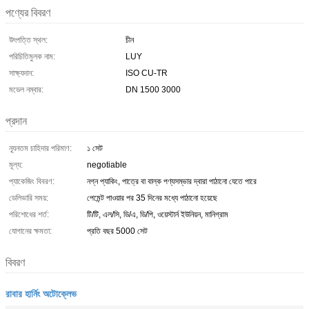
পণ্যের বিবরণ
উৎপত্তি স্থল:
চীন
পরিচিতিমুলক নাম:
LUY
সাক্ষ্যদান:
ISO CU-TR
মডেল নম্বার:
DN 1500 3000
প্রদান
ন্যূনতম চাহিদার পরিমাণ:
১ সেট
মূল্য:
negotiable
প্যাকেজিং বিবরণ:
নগ্ন প্যাকিং, পাত্রে বা বাল্ক পণ্যসম্ভার দ্বারা পাঠানো যেতে পারে
ডেলিভারি সময়:
পেমেন্ট পাওয়ার পর 35 দিনের মধ্যে পাঠানো হয়েছে
পরিশোধের শর্ত:
টি/টি, এল/সি, ডি/এ, ডি/পি, ওয়েস্টার্ন ইউনিয়ন, মানিগ্রাম
যোগানের ক্ষমতা:
প্রতি বছর 5000 সেট
বিবরণ
রাবার হার্নিং অটোক্লেভ