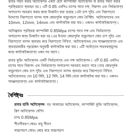
রাবার শক্ত করার অটোক্লেভ একটি ছোট কম্পোজিট অটোক্লেভ যা রাবার শক্ত করার
প্রক্রিয়াতে ব্যবহৃত হয়। এটি 0.85 এমপিএ চাপের সাথে দক্ষ, নিরাপদ এবং নির্ভরযোগ্য
অপারেশন সরবরাহ করার জন্য ডিজাইন করা হয়েছে।এটা চাপ সুইচ এবং নিরাপত্তা
উদ্দেশ্যে নিরাপত্তা ভালভ সঙ্গে জোরপূর্বক বায়ুচলাচল মোড বৈশিষ্ট্য. অটোক্লেভের বেধ
10mm, 12mm, 14mm এবং কাস্টমাইজ করা যায়। ওজনও কাস্টমাইজযোগ্য।
অটোক্ল্যাভ প্রক্রিয়া কম্পোজিট 0.85Mpa চাপের সাথে দক্ষ এবং নির্ভরযোগ্য
অপারেশন জন্য ডিজাইন করা হয়।এর উন্নত জোরপূর্বক বায়ুচলাচল মোড চাপ সুইচ এবং
নিরাপত্তা ভালভ ব্যবহার করে নিরাপত্তা নিশ্চিত. অটোক্লেভের বেধ সামঞ্জস্যযোগ্য এবং
ব্যবহারকারীর প্রয়োজন অনুযায়ী কাস্টমাইজ করা যায়। এটি সর্বোত্তম পারফরম্যান্সের
জন্য কাস্টমাইজযোগ্য ওজন সহ আসে।
রাবার কুরিং অটোক্লেভ একটি নির্ভরযোগ্য এবং দক্ষ অটোক্লেভ। এটি 0.85 এমপিএ
চাপের সাথে নিরাপদ এবং নির্ভরযোগ্য অপারেশন সরবরাহ করতে পারে।তার জোরপূর্বক
বায়ুচলাচল মোড চাপ সুইচ এবং নিরাপত্তা ভালভ ব্যবহার করে নিরাপত্তা নিশ্চিত.
অটোক্লেভের বেধ 10 মিমি, 12 মিমি, 14 মিমি থেকে কাস্টমাইজ করা যায়। ওজনও
সামঞ্জস্যযোগ্য এবং কাস্টমাইজযোগ্য।
বৈশিষ্ট্যঃ
রাবার হার্নিং অটোক্লেভ
: বড় আকারের অটোক্লেভ, কম্পোজিট কুরিং অটোক্লেভ,
শিল্প অটোক্লেভ মেশিন
চাপঃ 0.85Mpa
শীতলীকরণ মোডঃ বায়ু শীতল
বায়ুচলাচল মোডঃ জোর করে বায়ুচলাচল