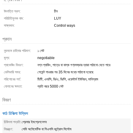
উৎপত্তি স্থল:
চীন
পরিচিতিমুলক নাম:
LUY
সাক্ষ্যদান:
Control ways
প্রদান
ন্যূনতম চাহিদার পরিমাণ:
১ সেট
মূল্য:
negotiable
প্যাকেজিং বিবরণ:
নগ্ন প্যাকিং, পাত্রে বা বাল্ক পণ্যসম্ভার দ্বারা পাঠানো যেতে পারে
ডেলিভারি সময়:
পেমেন্ট পাওয়ার পর 35 দিনের মধ্যে পাঠানো হয়েছে
পরিশোধের শর্ত:
টি/টি, এল/সি, ডি/এ, ডি/পি, ওয়েস্টার্ন ইউনিয়ন, মানিগ্রাম
যোগানের ক্ষমতা:
প্রতি বছর 5000 সেট
বিবরণ
কাঠ চিকিত্সা উদ্ভিদ
চিকিৎসা পদ্ধতি:
প্রেসার ইমপ্রেগনেশন
নিয়ন্ত্রণ:
সেমি অটোমেটিক বা পিএলসি কন্ট্রোল সিস্টেম