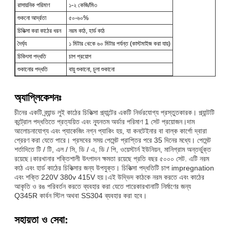
রাসায়নিক পরিমাণ
১-২ কেজি/মি৩
শুকনো আর্দ্রতা
৫০-৬০%
চিকিত্সা করা কাঠের ধরন
নরম কাঠ, হার্ড কাঠ
দৈর্ঘ্য
১ মিটার থেকে ৬০ মিটার পর্যন্ত (কাস্টমাইজ করা যায়)
চিকিৎসা পদ্ধতি
চাপ প্রয়োগ
শুকানোর পদ্ধতি
বায়ু শুকানো, চুলা শুকানো
অ্যাপ্লিকেশনঃ
চীনের একটি ব্র্যান্ড লুই কাঠের চিকিত্সা প্ল্যান্টের একটি নির্ভরযোগ্য প্রস্তুতকারক। প্ল্যান্টটি
কন্ট্রোল পদ্ধতিতে প্রত্যয়িত এবং ন্যূনতম অর্ডার পরিমাণ 1 সেট প্রয়োজন।দাম
আলোচনাযোগ্য এবং প্যাকেজিং নগ্ন প্যাকিং হয়, যা কনটেইনার বা বাল্ক কার্গো দ্বারা
প্রেরণ করা যেতে পারে। প্রসবের সময় পেমেন্ট প্রাপ্তির পরে 35 দিনের মধ্যে। পেমেন্ট
শর্তাদিতে টি / টি, এল / সি, ডি / এ, ডি / পি, ওয়েস্টার্ন ইউনিয়ন, মানিগ্রাম অন্তর্ভুক্ত
রয়েছে।কারখানার শক্তিশালী উৎপাদন ক্ষমতা রয়েছে প্রতি বছর ৫০০০ সেট. এটি নরম
কাঠ এবং হার্ড কাঠের চিকিত্সার জন্য উপযুক্ত। চিকিত্সা পদ্ধতিটি চাপ impregnation
এবং শক্তি 220V 380v 415V হয়।এই উদ্ভিদ কাঠকে নরম করতে এবং কাঠের
আকৃতি ও রঙ পরিবর্তন করতে ব্যবহার করা যেতে পারেকারখানাটি নির্মাণের জন্য
Q345R কার্বন স্টিল অথবা SS304 ব্যবহার করা হবে।
সহায়তা ও সেবা: