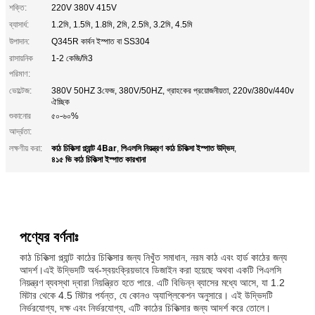
শক্তি:
220V 380V 415V
ব্যাসার্ধ:
1.2মি, 1.5মি, 1.8মি, 2মি, 2.5মি, 3.2মি, 4.5মি
উপাদান:
Q345R কার্বন ইস্পাত বা SS304
রাসায়নিক
1-2 কেজি/মি3
পরিমাণ:
ভোল্টেজ:
380V 50HZ 3ফেজ, 380V/50HZ, গ্রাহকের প্রয়োজনীয়তা, 220v/380v/440v
ঐচ্ছিক
শুকানোর
৫০-৬০%
আর্দ্রতা:
কাঠ চিকিত্সা প্ল্যান্ট 4Bar
পিএলসি নিয়ন্ত্রণ কাঠ চিকিত্সা ইস্পাত উদ্ভিদ
লক্ষণীয় করা:
,
,
৪১৫ ভি কাঠ চিকিত্সা ইস্পাত কারখানা
পণ্যের বর্ণনাঃ
কাঠ চিকিত্সা প্ল্যান্ট কাঠের চিকিত্সার জন্য নিখুঁত সমাধান, নরম কাঠ এবং হার্ড কাঠের জন্য
আদর্শ।এই উদ্ভিদটি অর্ধ-স্বয়ংক্রিয়ভাবে ডিজাইন করা হয়েছে অথবা একটি পিএলসি
নিয়ন্ত্রণ ব্যবস্থা দ্বারা নিয়ন্ত্রিত হতে পারে. এটি বিভিন্ন ব্যাসের মধ্যে আসে, যা 1.2
মিটার থেকে 4.5 মিটার পর্যন্ত, যে কোনও অ্যাপ্লিকেশন অনুসারে। এই উদ্ভিদটি
নির্ভরযোগ্য, দক্ষ এবং নির্ভরযোগ্য, এটি কাঠের চিকিত্সার জন্য আদর্শ করে তোলে।