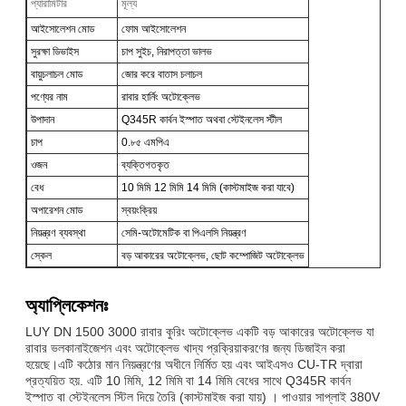
প্যারামিটার
মূল্য
আইসোলেশন মোড
ফোম আইসোলেশন
সুরক্ষা ডিভাইস
চাপ সুইচ, নিরাপত্তা ভালভ
বায়ুচলাচল মোড
জোর করে বাতাস চলাচল
পণ্যের নাম
রাবার হার্নিং অটোক্লেভ
উপাদান
Q345R কার্বন ইস্পাত অথবা স্টেইনলেস স্টীল
চাপ
0.৮৫ এমপিএ
ওজন
ব্যক্তিগতকৃত
বেধ
10 মিমি 12 মিমি 14 মিমি (কাস্টমাইজ করা যাবে)
অপারেশন মোড
স্বয়ংক্রিয়
নিয়ন্ত্রণ ব্যবস্থা
সেমি-অটোমেটিক বা পিএলসি নিয়ন্ত্রণ
স্কেল
বড় আকারের অটোক্লেভ, ছোট কম্পোজিট অটোক্লেভ
অ্যাপ্লিকেশনঃ
LUY DN 1500 3000 রাবার কুরিং অটোক্লেভ একটি বড় আকারের অটোক্লেভ যা
রাবার ভলকানাইজেশন এবং অটোক্লেভ খাদ্য প্রক্রিয়াকরণের জন্য ডিজাইন করা
হয়েছে।এটি কঠোর মান নিয়ন্ত্রণের অধীনে নির্মিত হয় এবং আইএসও CU-TR দ্বারা
প্রত্যয়িত হয়. এটি 10 মিমি, 12 মিমি বা 14 মিমি বেধের সাথে Q345R কার্বন
ইস্পাত বা স্টেইনলেস স্টিল দিয়ে তৈরি (কাস্টমাইজ করা যায়) । পাওয়ার সাপ্লাই 380V