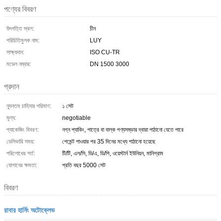
পণ্যের বিবরণ
উৎপত্তি স্থল:
চীন
পরিচিতিমুলক নাম:
LUY
সাক্ষ্যদান:
ISO CU-TR
মডেল নম্বার:
DN 1500 3000
প্রদান
ন্যূনতম চাহিদার পরিমাণ:
১ সেট
মূল্য:
negotiable
প্যাকেজিং বিবরণ:
নগ্ন প্যাকিং, পাত্রে বা বাল্ক পণ্যসম্ভার দ্বারা পাঠানো যেতে পারে
ডেলিভারি সময়:
পেমেন্ট পাওয়ার পর 35 দিনের মধ্যে পাঠানো হয়েছে
পরিশোধের শর্ত:
টি/টি, এল/সি, ডি/এ, ডি/পি, ওয়েস্টার্ন ইউনিয়ন, মানিগ্রাম
যোগানের ক্ষমতা:
প্রতি বছর 5000 সেট
বিবরণ
রাবার হার্নিং অটোক্লেভ