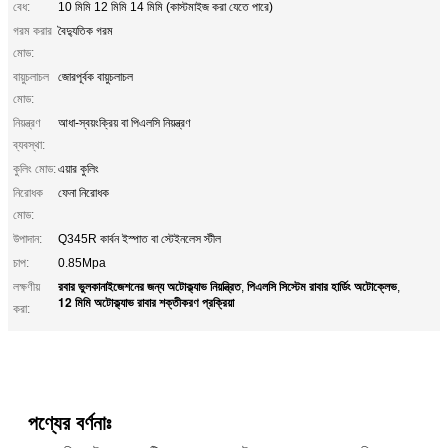
বেধ:
10 মিমি 12 মিমি 14 মিমি (কাস্টমাইজ করা যেতে পারে)
গরম করার
বৈদ্যুতিক গরম
মোড:
বায়ুচলাচল
জোরপূর্বক বায়ুচলাচল
মোড:
নিয়ন্ত্রণ
আধা-স্বয়ংক্রিয় বা পিএলসি নিয়ন্ত্রণ
ব্যবস্থা:
কুলিং মোড:
এয়ার কুলিং
নিরোধক
ফেনা নিরোধক
মোড:
উপাদান:
Q345R কার্বন ইস্পাত বা স্টেইনলেস স্টীল
চাপ:
0.85Mpa
রবার ভুলকানাইজেশনের জন্য অটোক্ল্যাভ নিয়ন্ত্রিত
পিএলসি সিস্টেম রাবার হার্ডিং অটোক্লেভ
লক্ষণীয়
,
,
12 মিমি অটোক্ল্যাভ রাবার শক্তীকরণ প্রক্রিয়া
করা:
পণ্যের বর্ণনাঃ