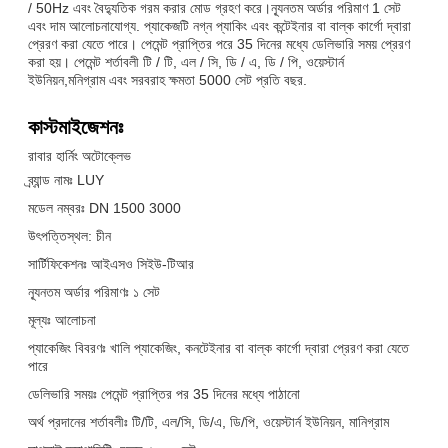
/ 50Hz এবং বৈদ্যুতিক গরম করার মোড গ্রহণ করে।ন্যূনতম অর্ডার পরিমাণ 1 সেট
এবং দাম আলোচনাযোগ্য. প্যাকেজটি নগ্ন প্যাকিং এবং কন্টেইনার বা বাল্ক কার্গো দ্বারা
প্রেরণ করা যেতে পারে। পেমেন্ট প্রাপ্তির পরে 35 দিনের মধ্যে ডেলিভারি সময় প্রেরণ
করা হয়। পেমেন্ট শর্তাবলী টি / টি, এল / সি, ডি / এ, ডি / পি, ওয়েস্টার্ন
ইউনিয়ন,মনিগ্রাম এবং সরবরাহ ক্ষমতা 5000 সেট প্রতি বছর.
কাস্টমাইজেশনঃ
রাবার হার্নিং অটোক্লেভ
ব্র্যান্ড নামঃ LUY
মডেল নম্বরঃ DN 1500 3000
উৎপত্তিস্থল: চীন
সার্টিফিকেশনঃ আইএসও সিইউ-টিআর
ন্যূনতম অর্ডার পরিমাণঃ ১ সেট
মূল্যঃ আলোচনা
প্যাকেজিং বিবরণঃ খালি প্যাকেজিং, কনটেইনার বা বাল্ক কার্গো দ্বারা প্রেরণ করা যেতে
পারে
ডেলিভারি সময়ঃ পেমেন্ট প্রাপ্তির পর 35 দিনের মধ্যে পাঠানো
অর্থ প্রদানের শর্তাবলীঃ টি/টি, এল/সি, ডি/এ, ডি/পি, ওয়েস্টার্ন ইউনিয়ন, মানিগ্রাম