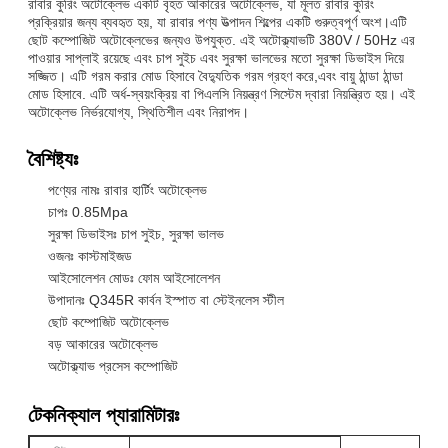
রাবার কুরিং অটোক্লেভ একটি বৃহত আকারের অটোক্লেভ, যা মূলত রাবার কুরিং
প্রক্রিয়ার জন্য ব্যবহৃত হয়, যা রাবার পণ্য উত্পাদন শিল্পের একটি গুরুত্বপূর্ণ অংশ।এটি
ছোট কম্পোজিট অটোক্লেভের জন্যও উপযুক্ত. এই অটোক্ল্যাভটি 380V / 50Hz এর
পাওয়ার সাপ্লাই রয়েছে এবং চাপ সুইচ এবং সুরক্ষা ভালভের মতো সুরক্ষা ডিভাইস দিয়ে
সজ্জিত। এটি গরম করার মোড হিসাবে বৈদ্যুতিক গরম গ্রহণ করে,এবং বায়ু ঠান্ডা ঠান্ডা
মোড হিসাবে. এটি অর্ধ-স্বয়ংক্রিয় বা পিএলসি নিয়ন্ত্রণ সিস্টেম দ্বারা নিয়ন্ত্রিত হয়। এই
অটোক্লেভ নির্ভরযোগ্য, স্থিতিশীল এবং নিরাপদ।
বৈশিষ্ট্যঃ
পণ্যের নামঃ রাবার হার্টিং অটোক্লেভ
চাপঃ 0.85Mpa
সুরক্ষা ডিভাইসঃ চাপ সুইচ, সুরক্ষা ভালভ
ওজনঃ কাস্টমাইজড
আইসোলেশন মোডঃ ফোম আইসোলেশন
উপাদানঃ Q345R কার্বন ইস্পাত বা স্টেইনলেস স্টীল
ছোট কম্পোজিট অটোক্লেভ
বড় আকারের অটোক্লেভ
অটোক্ল্যাভ প্রসেস কম্পোজিট
টেকনিক্যাল প্যারামিটারঃ