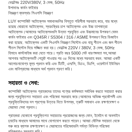
ভোল্টেজঃ 220V/380V, 3 ফেজ, 50Hz
উপাদানঃ কার্বন ফাইবার
নিয়ন্ত্রণ ব্যবস্থাঃ পিএলসি নিয়ন্ত্রণ
LUY কম্পোজিট অটোক্লেভ সমাধানগুলির বিস্তৃত পরিসীমা সরবরাহ করে, যার মধ্যে
রয়েছে ঘোরানো অটোক্লেভ, স্বয়ংক্রিয় চাপ অটোক্লেভ এবং উচ্চ তাপমাত্রা
অটোক্লেভ।আমাদের অটোক্লেভগুলি উন্নত প্রযুক্তি এবং উচ্চমানের উপকরণ যেমন
কার্বন ফাইবার এবং Q345R / SS304 / 316 / ASME উপকরণ দিয়ে ডিজাইন
করা হয়েছে. অটোক্লেভ একটি পিএলসি নিয়ন্ত্রণ সিস্টেম এবং বায়ু শীতল এবং জল শীতল
শীতল সিস্টেম দিয়ে সজ্জিত করা হয়। ভোল্টেজ 220V / 380V, 3 ফেজ, 50Hz
হিসাবে কাস্টমাইজ করা যেতে পারে। প্রতি বছর 5000 সেট ধারণক্ষমতা সহ,আমরা
আপনার অটোক্লেভটি পেমেন্ট পাওয়ার পর ৩৫ দিনের মধ্যে সরবরাহ করব. আমরা একটি
আলোচনাযোগ্য মূল্য প্রদান করি এবং টি/টি, এল/সি, ডি/এ, ডি/পি, ওয়েস্টার্ন ইউনিয়ন
এবং মানিগ্রামের মাধ্যমে অর্থ প্রদান গ্রহণ করি।
সহায়তা ও সেবা:
কম্পোজিট অটোক্লেভ গ্রাহকদের তাদের পণ্যের কর্মক্ষমতা সর্বাধিক করতে সহায়তা করার
জন্য প্রযুক্তিগত সহায়তা এবং পরিষেবা সরবরাহ করে।আমাদের অভিজ্ঞ প্রকৌশলী এবং
প্রযুক্তিবিদদের দল প্রশ্নের উত্তর দিতে উপলব্ধ, ত্রুটি সমাধান এবং রক্ষণাবেক্ষণ ও
মেরামত সেবা প্রদান।
গ্রাহকরা যেকোনো প্রযুক্তিগত সহায়তার প্রয়োজনের জন্য ফোন, ইমেইল বা অনলাইন
চ্যাটের মাধ্যমে আমাদের সাথে যোগাযোগ করতে পারেন। আমরা মৌলিক সহায়তা থেকে
শুরু করে ব্যাপক রক্ষণাবেক্ষণ ও মেরামতের পরিষেবাগুলি পর্যন্ত বিভিন্ন পরিষেবা
পরিকল্পনাও সরবরাহ করি।