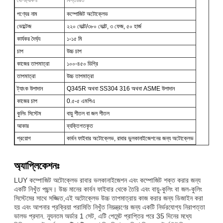
পণ্যের নাম
কম্পোজিট অটোক্লেভ
ভোল্টেজ
২২০ ভোল্ট/৩৮০ ভোল্ট, ৩ ফেজ, ৫০ হার্জ
কার্যকর দৈর্ঘ্য
১-১৫ মি
চাপ
উচ্চ চাপ
কাজের তাপমাত্রা
১০০-৪৫০ ডিগ্রি
তাপমাত্রা
উচ্চ তাপমাত্রা
ট্যাংক উপাদান
Q345R অথবা SS304 316 অথবা ASME উপাদান
কাজের চাপ
0.৫-৫ এমপিএ
কুলিং সিস্টেম
বায়ু শীতল বা জল শীতল
আকার
ব্যক্তিগতকৃত
প্রয়োগ
কার্বন ফাইবার অটোক্লেভ, রাবার ভুলকানাইজেশনের জন্য অটোক্লেভ
অ্যাপ্লিকেশনঃ
LUY কম্পোজিট অটোক্লেভ রাবার ভলকানাইজেশন এবং কম্পোজিট শক্ত করার জন্য
একটি নিখুঁত পছন্দ। উচ্চ মানের কার্বন ফাইবার থেকে তৈরি এবং বায়ু-কুলিং বা জল-কুলিং
সিস্টেমের সাথে সজ্জিত,এই অটোক্লেভ উচ্চ তাপমাত্রায় কাজ করার জন্য ডিজাইন করা
হয় এবং আপনার প্রক্রিয়া পরামিতি নিখুঁত নিয়ন্ত্রণের জন্য একটি নির্ভরযোগ্য নিরাপত্তা
ভালভ প্রদান. ন্যূনতম অর্ডার 1 সেট, এটি পেমেন্ট প্রাপ্তির পরে 35 দিনের মধ্যে