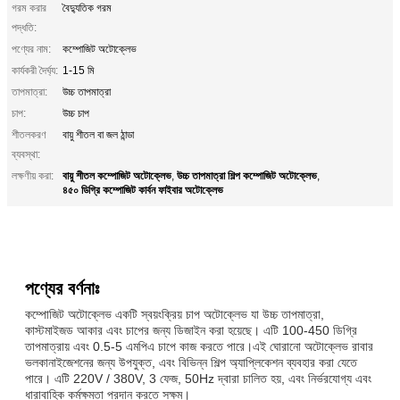
গরম করার
বৈদ্যুতিক গরম
পদ্ধতি:
পণ্যের নাম:
কম্পোজিট অটোক্লেভ
কার্যকরী দৈর্ঘ্য:
1-15 মি
তাপমাত্রা:
উচ্চ তাপমাত্রা
চাপ:
উচ্চ চাপ
শীতলকরণ
বায়ু শীতল বা জল ঠান্ডা
ব্যবস্থা:
বায়ু শীতল কম্পোজিট অটোক্লেভ
উচ্চ তাপমাত্রা শিল্প কম্পোজিট অটোক্লেভ
লক্ষণীয় করা:
,
,
৪৫০ ডিগ্রি কম্পোজিট কার্বন ফাইবার অটোক্লেভ
পণ্যের বর্ণনাঃ
কম্পোজিট অটোক্লেভ একটি স্বয়ংক্রিয় চাপ অটোক্লেভ যা উচ্চ তাপমাত্রা,
কাস্টমাইজড আকার এবং চাপের জন্য ডিজাইন করা হয়েছে। এটি 100-450 ডিগ্রি
তাপমাত্রায় এবং 0.5-5 এমপিএ চাপে কাজ করতে পারে।এই ঘোরানো অটোক্লেভ রাবার
ভলকানাইজেশনের জন্য উপযুক্ত, এবং বিভিন্ন শিল্প অ্যাপ্লিকেশন ব্যবহার করা যেতে
পারে। এটি 220V / 380V, 3 ফেজ, 50Hz দ্বারা চালিত হয়, এবং নির্ভরযোগ্য এবং
ধারাবাহিক কর্মক্ষমতা প্রদান করতে সক্ষম।