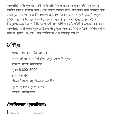
কম্পোজিট অটোক্লেভের একটি ভারী-ডুয়িং নির্মাণ রয়েছে যা শক্তিশালী নিরোধক যা
কার্যকর তাপ স্থানান্তর করে। এটি সর্বোচ্চ দক্ষতার সাথে কাজ করার জন্য ডিজাইন করা
হয়েছে,এবং নিরাপদ এবং নির্ভরযোগ্য অপারেশন নিশ্চিত করার জন্য উন্নত নিরাপত্তা
বৈশিষ্ট্য সঙ্গে নির্মিত হয়এই অটোক্লেভ তাপমাত্রা এবং চাপ নিয়ন্ত্রণ, এবং সঠিক
নিয়ন্ত্রণের জন্য উন্নত ডিজিটাল প্রদর্শন মত বৈশিষ্ট্য একটি পরিসীমা উপলব্ধ করা হয়।
কম্পোজিট অটোক্লেভ ব্যবহৃত উন্নত প্রযুক্তির সঙ্গে,এটি বিভিন্ন শিল্প অ্যাপ্লিকেশনের
জন্য উপযুক্ত এবং এটি একটি নির্ভরযোগ্য এবং ব্যয়বহুল সমাধান.
বৈশিষ্ট্যঃ
পণ্যের নামঃ কম্পোজিট অটোক্লেভ
কার্বন ফাইবার কম্পোজিটগুলির জন্য শিল্প অটোক্লেভ
উচ্চ তাপমাত্রা অটোক্লেভ
ব্যাসার্ধঃ 600-5000mm
চাপ: উচ্চ চাপ
শীতল সিস্টেমঃ বায়ু শীতল বা জল শীতল
সুরক্ষা ব্যবস্থাঃ সুরক্ষা ভালভ
আকারঃ কাস্টমাইজড
টেকনিক্যাল প্যারামিটারঃ
বৈশিষ্ট্যাবলী
বিস্তারিত