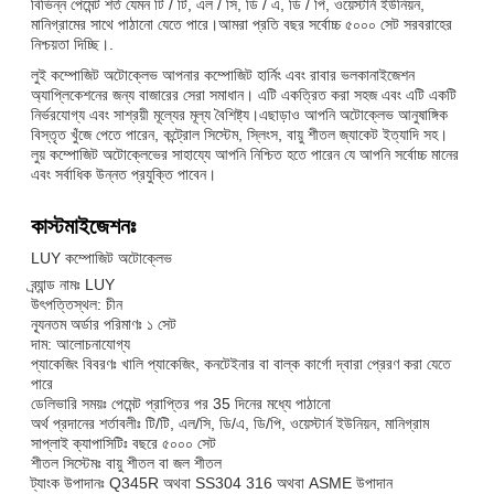
বিভিন্ন পেমেন্ট শর্ত যেমন টি / টি, এল / সি, ডি / এ, ডি / পি, ওয়েস্টার্ন ইউনিয়ন,
মানিগ্রামের সাথে পাঠানো যেতে পারে।আমরা প্রতি বছর সর্বোচ্চ ৫০০০ সেট সরবরাহের
নিশ্চয়তা দিচ্ছি।.
লুই কম্পোজিট অটোক্লেভ আপনার কম্পোজিট হার্নিং এবং রাবার ভলকানাইজেশন
অ্যাপ্লিকেশনের জন্য বাজারের সেরা সমাধান। এটি একত্রিত করা সহজ এবং এটি একটি
নির্ভরযোগ্য এবং সাশ্রয়ী মূল্যের মূল্য বৈশিষ্ট্য।এছাড়াও আপনি অটোক্লেভ আনুষাঙ্গিক
বিস্তৃত খুঁজে পেতে পারেন, কন্ট্রোল সিস্টেম, স্লিংস, বায়ু শীতল জ্যাকেট ইত্যাদি সহ।
লুয় কম্পোজিট অটোক্লেভের সাহায্যে আপনি নিশ্চিত হতে পারেন যে আপনি সর্বোচ্চ মানের
এবং সর্বাধিক উন্নত প্রযুক্তি পাবেন।
কাস্টমাইজেশনঃ
LUY কম্পোজিট অটোক্লেভ
ব্র্যান্ড নামঃ LUY
উৎপত্তিস্থল: চীন
ন্যূনতম অর্ডার পরিমাণঃ ১ সেট
দাম: আলোচনাযোগ্য
প্যাকেজিং বিবরণঃ খালি প্যাকেজিং, কনটেইনার বা বাল্ক কার্গো দ্বারা প্রেরণ করা যেতে
পারে
ডেলিভারি সময়ঃ পেমেন্ট প্রাপ্তির পর 35 দিনের মধ্যে পাঠানো
অর্থ প্রদানের শর্তাবলীঃ টি/টি, এল/সি, ডি/এ, ডি/পি, ওয়েস্টার্ন ইউনিয়ন, মানিগ্রাম
সাপ্লাই ক্যাপাসিটিঃ বছরে ৫০০০ সেট
শীতল সিস্টেমঃ বায়ু শীতল বা জল শীতল
ট্যাংক উপাদানঃ Q345R অথবা SS304 316 অথবা ASME উপাদান