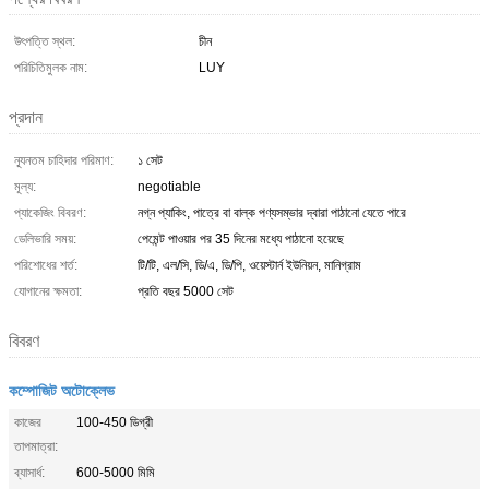
উৎপত্তি স্থল:
চীন
পরিচিতিমুলক নাম:
LUY
প্রদান
ন্যূনতম চাহিদার পরিমাণ:
১ সেট
মূল্য:
negotiable
প্যাকেজিং বিবরণ:
নগ্ন প্যাকিং, পাত্রে বা বাল্ক পণ্যসম্ভার দ্বারা পাঠানো যেতে পারে
ডেলিভারি সময়:
পেমেন্ট পাওয়ার পর 35 দিনের মধ্যে পাঠানো হয়েছে
পরিশোধের শর্ত:
টি/টি, এল/সি, ডি/এ, ডি/পি, ওয়েস্টার্ন ইউনিয়ন, মানিগ্রাম
যোগানের ক্ষমতা:
প্রতি বছর 5000 সেট
বিবরণ
কম্পোজিট অটোক্লেভ
কাজের
100-450 ডিগ্রী
তাপমাত্রা:
ব্যাসার্ধ:
600-5000 মিমি