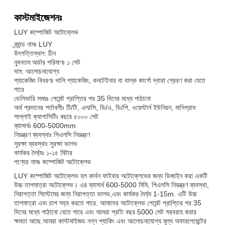
কাস্টমাইজেশনঃ
LUY কম্পোজিট অটোক্লেভ
ব্র্যান্ড নামঃ LUY
উৎপত্তিস্থল: চীন
ন্যূনতম অর্ডার পরিমাণঃ ১ সেট
দাম: আলোচনাযোগ্য
প্যাকেজিং বিবরণঃ খালি প্যাকেজিং, কনটেইনার বা বাল্ক কার্গো দ্বারা প্রেরণ করা যেতে
পারে
ডেলিভারি সময়ঃ পেমেন্ট প্রাপ্তির পর 35 দিনের মধ্যে পাঠানো
অর্থ প্রদানের শর্তাবলীঃ টি/টি, এল/সি, ডি/এ, ডি/পি, ওয়েস্টার্ন ইউনিয়ন, মানিগ্রাম
সাপ্লাই ক্যাপাসিটিঃ বছরে ৫০০০ সেট
ব্যাসার্ধঃ 600-5000mm
নিয়ন্ত্রণ ব্যবস্থাঃ পিএলসি নিয়ন্ত্রণ
সুরক্ষা ব্যবস্থাঃ সুরক্ষা ভালভ
কার্যকর দৈর্ঘ্যঃ ১-১৫ মিটার
পণ্যের নামঃ কম্পোজিট অটোক্লেভ
LUY কম্পোজিট অটোক্লেভ হল কার্বন ফাইবার অটোক্লেভের জন্য ডিজাইন করা একটি
উচ্চ তাপমাত্রা অটোক্লেভ। এর ব্যাসার্ধ 600-5000 মিমি, পিএলসি নিয়ন্ত্রণ ব্যবস্থা,
নিরাপত্তা সিস্টেমের জন্য নিরাপত্তা ভালভ,এবং কার্যকর দৈর্ঘ্য 1-15m. এটি উচ্চ
তাপমাত্রা এবং চাপ সহ্য করতে পারে. আমাদের অটোক্লেভ পেমেন্ট প্রাপ্তির পর 35
দিনের মধ্যে পাঠানো যেতে পারে এবং আমরা প্রতি বছর 5000 সেট সরবরাহ করার
ক্ষমতা আছে.আমরা কাস্টমাইজড নগ্ন প্যাকিং এবং আলোচনাযোগ্য মূল্য অফারপেমেন্টের