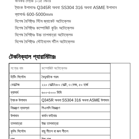
কার্যকর দৈর্ঘ্যঃ ১-১৫ মিটার
ট্যাংক উপাদানঃ Q345R অথবা SS304 316 অথবা ASME উপাদান
ব্যাসার্ধঃ 600-5000mm
বিশেষ বৈশিষ্ট্যঃ স্টিম জ্যাকেট অটোক্লেভ
বিশেষ বৈশিষ্ট্যঃ কম্পোজিট কুরিং অটোক্লেভ
বিশেষ বৈশিষ্ট্যঃ উচ্চ তাপমাত্রা অটোক্লেভ
বিশেষ বৈশিষ্ট্যঃ স্টেইনলেস স্টীল অটোক্লেভ
টেকনিক্যাল প্যারামিটারঃ
পণ্যের নাম
কম্পোজিট অটোক্লেভ
হিটিং সিস্টেম
বৈদ্যুতিক গরম
ভোল্টেজ
২২০ ভোল্ট/৩৮০ ভোল্ট, ৩ ফেজ, ৫০ হার্জ
ব্যাসার্ধ
৬০০-৫০০০ মিমি
ট্যাংক উপাদান
Q345R অথবা SS304 316 অথবা ASME উপাদান
নিয়ন্ত্রণ ব্যবস্থা
পিএলসি নিয়ন্ত্রণ
উপাদান
কার্বন ফাইবার
তাপমাত্রা
উচ্চ তাপমাত্রা
কুলিং সিস্টেম
বায়ু শীতল বা জল শীতল
চাপ
উচ্চ চাপ