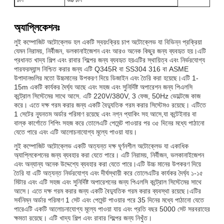
অ্যাপ্লিকেশনঃ
লুই কম্পোজিট অটোক্লেভ হল একটি স্বয়ংক্রিয় চাপ অটোক্লেভ যা বিভিন্ন প্রক্রিয়া
যেমন নিরাময়, নির্বীজন, ভলকানাইজেশন এবং আরও অনেক কিছুর জন্য ব্যবহৃত হয়।এটি
প্রধানত খাদ্য শিল্প এবং রাবার শিল্পের জন্য ব্যবহৃত হয়এটির স্থায়িত্ব এবং নির্ভরযোগ্য
পারফরম্যান্স নিশ্চিত করার জন্য এটি Q345R বা SS304 316 বা ASME
উপাদানগুলির মতো উচ্চমানের উপকরণ দিয়ে ডিজাইন এবং তৈরি করা হয়েছে।এটি 1-
15m একটি কার্যকর দৈর্ঘ্য আছে এবং সহজ এবং সুনির্দিষ্ট অপারেশন জন্য পিএলসি
কন্ট্রোল সিস্টেমের সাথে আসে. এটি 220V/380V, 3 ফেজ, 50Hz ভোল্টেজে কাজ
করে। এতে দক্ষ গরম করার জন্য একটি বৈদ্যুতিক গরম করার সিস্টেমও রয়েছে। এটিতে
1 সেটের ন্যূনতম অর্ডার পরিমাণ রয়েছে এবং নগ্ন প্যাকিং সহ আসে,যা কন্টেইনার বা
বাল্ক কার্গোতে শিপিং সহজ করে তোলেএটি পেমেন্ট পাওয়ার পর ৩৫ দিনের মধ্যে পাঠানো
যেতে পারে এবং এটি আলোচনাযোগ্য মূল্যে পাওয়া যায়।
লুই কম্পোজিট অটোক্লেভ একটি অত্যন্ত দক্ষ ঘূর্ণনশীল অটোক্লেভ যা একাধিক
অ্যাপ্লিকেশনের জন্য ব্যবহার করা যেতে পারে। এটি নিরাময়, নির্বীজন, ভলকানাইজেশন
এবং অন্যান্য অনেক উদ্দেশ্যে ব্যবহার করা যেতে পারে।এটি উচ্চ মানের উপকরণ দিয়ে
তৈরি যা এটি অত্যন্ত নির্ভরযোগ্য এবং দীর্ঘস্থায়ী করে তোলেএটির কার্যকর দৈর্ঘ্য ১-১৫
মিটার এবং এটি সহজ এবং সুনির্দিষ্ট অপারেশনের জন্য পিএলসি কন্ট্রোল সিস্টেমের সাথে
আসে। এতে দক্ষ গরম করার জন্য একটি বৈদ্যুতিক গরম করার ব্যবস্থা রয়েছে।এটির
সর্বনিম্ন অর্ডার পরিমাণ 1 সেট এবং পেমেন্ট পাওয়ার পরে 35 দিনের মধ্যে পাঠানো যেতে
পারেএটি একটি আলোচনাযোগ্য মূল্যে পাওয়া যায় এবং প্রতি বছর 5000 সেট সরবরাহের
ক্ষমতা রয়েছে। এটি খাদ্য শিল্প এবং রাবার শিল্পের জন্য নিখুঁত।