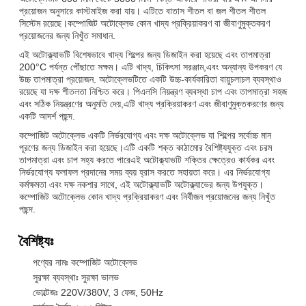
প্রয়োজন অনুসারে কাস্টমাইজ করা যায়। এটিতে বাতাস শীতল বা জল শীতল শীতল
সিস্টেম রয়েছে।কম্পোজিট অটোক্লেভ কোন খাদ্য প্রক্রিয়াকরণ বা জীবাণুমুক্তকরণ
প্রয়োজনের জন্য নিখুঁত সমাধান.
এই অটোক্ল্যাভটি বিশেষভাবে খাদ্য শিল্পের জন্য ডিজাইন করা হয়েছে এবং তাপমাত্রা
200°C পর্যন্ত পৌঁছাতে সক্ষম। এটি খাদ্য, চিকিৎসা সরঞ্জাম,এবং অন্যান্য উপকরণ যে
উচ্চ তাপমাত্রা প্রয়োজন. অটোক্লেভটিতে একটি উচ্চ-কার্যকারিতা বায়ুচলাচল ব্যবস্থাও
রয়েছে যা দক্ষ শীতলতা নিশ্চিত করে। পিএলসি নিয়ন্ত্রণ ব্যবস্থা চাপ এবং তাপমাত্রা সহজ
এবং সঠিক নিয়ন্ত্রণের অনুমতি দেয়,এটি খাদ্য প্রক্রিয়াকরণ এবং জীবাণুমুক্তকরণের জন্য
একটি আদর্শ পছন্দ.
কম্পোজিট অটোক্লেভ একটি নির্ভরযোগ্য এবং দক্ষ অটোক্লেভ যা শিল্পের সর্বোচ্চ মান
পূরণের জন্য ডিজাইন করা হয়েছে।এটি একটি শক্ত কাঠামোর বৈশিষ্ট্যযুক্ত এবং চরম
তাপমাত্রা এবং চাপ সহ্য করতে পারেএই অটোক্ল্যাভটি শক্তির ক্ষেত্রেও কার্যকর এবং
নির্ভরযোগ্য ফলাফল প্রদানের সময় ব্যয় হ্রাস করতে সহায়তা করে। এর নির্ভরযোগ্য
কর্মক্ষমতা এবং দক্ষ নকশার সাথে, এই অটোক্ল্যাভটি অটোক্ল্যাভের জন্য উপযুক্ত।
কম্পোজিট অটোক্লেভ কোন খাদ্য প্রক্রিয়াকরণ এবং নির্বীজন প্রয়োজনের জন্য নিখুঁত
পছন্দ.
বৈশিষ্ট্যঃ
পণ্যের নামঃ কম্পোজিট অটোক্লেভ
সুরক্ষা ব্যবস্থাঃ সুরক্ষা ভালভ
ভোল্টেজঃ 220V/380V, 3 ফেজ, 50Hz