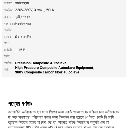
উপাদান:
কার্বন ফাইবার
ভোল্টেজ:
220V/380V, 3 ফেজ ，50Hz
আকার:
ব্যক্তিগতকৃত
গরম করার
বৈদ্যুতিক গরম
পদ্ধতি:
কাজের
0.৫-৫ এমপিএ
চাপ::
কার্যকরী
1-15 মি
দৈর্ঘ্য:
Precision Composite Autoclave
লক্ষণীয়
,
High-Pressure Composite Autoclave Equipment
,
করা:
380V Composite carbon fiber autoclave
পণ্যের বর্ণনাঃ
কম্পোজিট অটোক্লেভ হল খাদ্য শিল্পের জন্য একটি অত্যন্ত স্বয়ংক্রিয় চাপ অটোক্লেভ
যা উচ্চ তাপমাত্রা পরিচালনা করার জন্য ডিজাইন করা হয়েছে।এটিতে একটি পিএলসি
কন্ট্রোল সিস্টেম রয়েছে যা চাপ এবং তাপমাত্রার সঠিক নিয়ন্ত্রণের অনুমতি দেয়এই
অটোক্লেভটি 600 মিমি থেকে 5000 মিমি পর্যন্ত আকারে পাওয়া যায় এবং আপনার