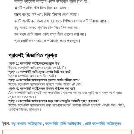
সমস্ত প্যাকেজ আইটেম একটি কার্ডবোর্ড বাক্সে রাখা হয়।
বাক্সটি প্যাকিং টেপ দিয়ে সিল করা আছে।
বাক্সে পণ্যের নাম এবং শিপিং ঠিকানা লেখা আছে।
বক্সটি একটি বড় বাক্সে রাখা হয় যাতে শিপিংয়ের সময় এটি নিরাপদ থাকে।
বড় বাক্সটি আরও প্যাকিং টেপ দিয়ে সিল করা হয়।
বড় বাক্সে ছোট বাক্সে একই তথ্য দিয়ে লেবেল করা হয়।
প্যাকেজটি তখন জাহাজে পাঠানোর জন্য প্রস্তুত।
প্রায়শই জিজ্ঞাসিত প্রশ্নঃ
প্রশ্ন 1: কম্পোজিট অটোক্লেভের ব্র্যান্ড কি?
উত্তর: কম্পোজিট অটোক্লেভের ব্র্যান্ড হল LUY।
প্রশ্ন ২: কম্পোজিট অটোক্লেভ কোথায় তৈরি করা হয়?
উত্তরঃ কম্পোজিট অটোক্লেভ চীনে তৈরি।
প্রশ্ন ৩ঃ কম্পোজিট অটোক্লেভের ন্যূনতম অর্ডার পরিমাণ কত?
উত্তরঃ কম্পোজিট অটোক্লেভের ন্যূনতম অর্ডার পরিমাণ ১টি সেট।
প্রশ্ন 4: কম্পোজিট অটোক্লেভ কিভাবে প্যাকেজ করা হয়?
A4: কম্পোজিট অটোক্লেভটি নগ্ন প্যাকেজিংয়ে প্যাকেজ করা হয় এবং কন্টেইনার বা বাল্ক কার্গো দ্বারা
প্রেরণ করা যেতে পারে।
প্রশ্ন ৫ঃ কম্পোজিট অটোক্লেভের জন্য কোন পেমেন্টের শর্তাবলী গ্রহণ করা হয়?
উত্তরঃ কম্পোজিট অটোক্লেভের জন্য গ্রহণযোগ্য অর্থ প্রদানের শর্তগুলি হল টি/টি, এল/সি, ডি/এ, ডি/পি,
ওয়েস্টার্ন ইউনিয়ন, মানিগ্রাম।
বড় ক্ষমতার অটোক্ল্যাভ
কম্পোজিট হার্নিং অটোক্ল্যাভ
ছোট কম্পোজিট অটোক্লেভ
ট্যাগ:
,
,