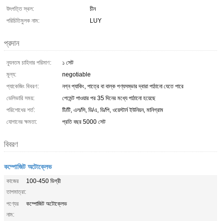
উৎপত্তি স্থল:
চীন
পরিচিতিমুলক নাম:
LUY
প্রদান
ন্যূনতম চাহিদার পরিমাণ:
১ সেট
মূল্য:
negotiable
প্যাকেজিং বিবরণ:
নগ্ন প্যাকিং, পাত্রে বা বাল্ক পণ্যসম্ভার দ্বারা পাঠানো যেতে পারে
ডেলিভারি সময়:
পেমেন্ট পাওয়ার পর 35 দিনের মধ্যে পাঠানো হয়েছে
পরিশোধের শর্ত:
টি/টি, এল/সি, ডি/এ, ডি/পি, ওয়েস্টার্ন ইউনিয়ন, মানিগ্রাম
যোগানের ক্ষমতা:
প্রতি বছর 5000 সেট
বিবরণ
কম্পোজিট অটোক্লেভ
কাজের
100-450 ডিগ্রী
তাপমাত্রা:
পণ্যের
কম্পোজিট অটোক্লেভ
নাম: