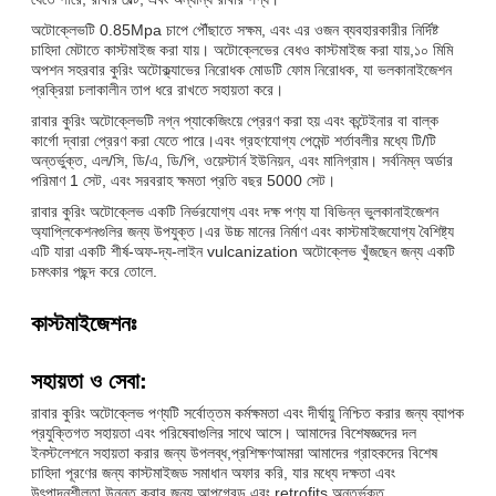
অটোক্লেভটি 0.85Mpa চাপে পৌঁছাতে সক্ষম, এবং এর ওজন ব্যবহারকারীর নির্দিষ্ট
চাহিদা মেটাতে কাস্টমাইজ করা যায়। অটোক্লেভের বেধও কাস্টমাইজ করা যায়,১০ মিমি
অপশন সহরবার কুরিং অটোক্ল্যাভের নিরোধক মোডটি ফোম নিরোধক, যা ভলকানাইজেশন
প্রক্রিয়া চলাকালীন তাপ ধরে রাখতে সহায়তা করে।
রাবার কুরিং অটোক্লেভটি নগ্ন প্যাকেজিংয়ে প্রেরণ করা হয় এবং কন্টেইনার বা বাল্ক
কার্গো দ্বারা প্রেরণ করা যেতে পারে।এবং গ্রহণযোগ্য পেমেন্ট শর্তাবলীর মধ্যে টি/টি
অন্তর্ভুক্ত, এল/সি, ডি/এ, ডি/পি, ওয়েস্টার্ন ইউনিয়ন, এবং মানিগ্রাম। সর্বনিম্ন অর্ডার
পরিমাণ 1 সেট, এবং সরবরাহ ক্ষমতা প্রতি বছর 5000 সেট।
রাবার কুরিং অটোক্লেভ একটি নির্ভরযোগ্য এবং দক্ষ পণ্য যা বিভিন্ন ভুলকানাইজেশন
অ্যাপ্লিকেশনগুলির জন্য উপযুক্ত।এর উচ্চ মানের নির্মাণ এবং কাস্টমাইজযোগ্য বৈশিষ্ট্য
এটি যারা একটি শীর্ষ-অফ-দ্য-লাইন vulcanization অটোক্লেভ খুঁজছেন জন্য একটি
চমৎকার পছন্দ করে তোলে.
কাস্টমাইজেশনঃ
সহায়তা ও সেবা:
রাবার কুরিং অটোক্লেভ পণ্যটি সর্বোত্তম কর্মক্ষমতা এবং দীর্ঘায়ু নিশ্চিত করার জন্য ব্যাপক
প্রযুক্তিগত সহায়তা এবং পরিষেবাগুলির সাথে আসে। আমাদের বিশেষজ্ঞদের দল
ইনস্টলেশনে সহায়তা করার জন্য উপলব্ধ,প্রশিক্ষণআমরা আমাদের গ্রাহকদের বিশেষ
চাহিদা পূরণের জন্য কাস্টমাইজড সমাধান অফার করি, যার মধ্যে দক্ষতা এবং
উৎপাদনশীলতা উন্নত করার জন্য আপগ্রেড এবং retrofits অন্তর্ভুক্ত