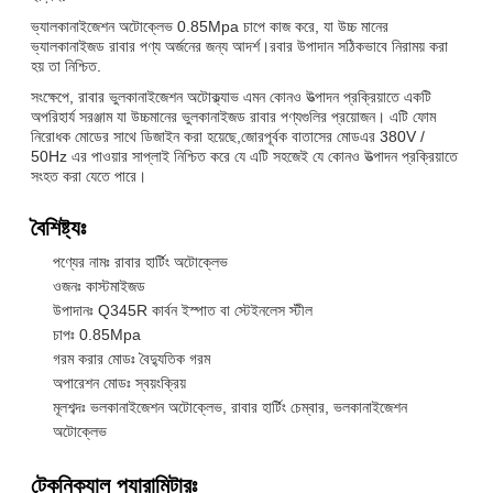
ভ্যালকানাইজেশন অটোক্লেভ 0.85Mpa চাপে কাজ করে, যা উচ্চ মানের
ভ্যালকানাইজড রাবার পণ্য অর্জনের জন্য আদর্শ।রবার উপাদান সঠিকভাবে নিরাময় করা
হয় তা নিশ্চিত.
সংক্ষেপে, রাবার ভুলকানাইজেশন অটোক্ল্যাভ এমন কোনও উত্পাদন প্রক্রিয়াতে একটি
অপরিহার্য সরঞ্জাম যা উচ্চমানের ভুলকানাইজড রাবার পণ্যগুলির প্রয়োজন। এটি ফোম
নিরোধক মোডের সাথে ডিজাইন করা হয়েছে,জোরপূর্বক বাতাসের মোডএর 380V /
50Hz এর পাওয়ার সাপ্লাই নিশ্চিত করে যে এটি সহজেই যে কোনও উত্পাদন প্রক্রিয়াতে
সংহত করা যেতে পারে।
বৈশিষ্ট্যঃ
পণ্যের নামঃ রাবার হার্টিং অটোক্লেভ
ওজনঃ কাস্টমাইজড
উপাদানঃ Q345R কার্বন ইস্পাত বা স্টেইনলেস স্টীল
চাপঃ 0.85Mpa
গরম করার মোডঃ বৈদ্যুতিক গরম
অপারেশন মোডঃ স্বয়ংক্রিয়
মূলশব্দঃ ভলকানাইজেশন অটোক্লেভ, রাবার হার্টিং চেম্বার, ভলকানাইজেশন
অটোক্লেভ
টেকনিক্যাল প্যারামিটারঃ