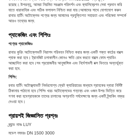
রয়েছে।.উপরন্তু, আমরা নিয়মিত সরঞ্জাম পরিদর্শন এবং ক্যালিব্রেশন সেবা প্রদান করি
যাতে ধারাবাহিক এবং সঠিক ফলাফল নিশ্চিত করা যায়।আমাদের সাথে যোগাযোগ করুন
রাবার হার্টিং অটোক্লেভ পণ্যের জন্য আমাদের প্রযুক্তিগত সহায়তা এবং পরিষেবা সম্পর্কে
আরও তথ্যের জন্য.
প্যাকেজিং এবং শিপিংঃ
পণ্যের প্যাকেজিংঃ
রাবার কুরিং অটোক্লেভটি নিরাপদ পরিবহন নিশ্চিত করার জন্য একটি শক্ত কাঠের বাক্সে
প্যাক করা হবে। ট্রানজিট চলাকালীন কোনও ক্ষতি রোধ করতে বাক্সে ফোম প্যাডিং
আচ্ছাদিত করা হবে।সব প্রয়োজনীয় আনুষাঙ্গিক এবং নির্দেশাবলী বক্স ভিতরে অন্তর্ভুক্ত
করা হবে.
শিপিং:
রবার হার্টিং অটোক্ল্যাভটি নির্ভরযোগ্য ফ্রেট ক্যারিয়ারের মাধ্যমে গ্রাহকের দ্বারা নির্দিষ্ট
ঠিকানায় পাঠানো হবে।শিপিং খরচ অটোক্লেভের গন্তব্য এবং ওজন উপর ভিত্তি করে
গণনা করা হবেগ্রাহককে তাদের চালানের অগ্রগতি পর্যবেক্ষণের জন্য একটি ট্র্যাকিং নম্বর
দেওয়া হবে।
প্রায়শই জিজ্ঞাসিত প্রশ্নঃ
ব্র্যান্ড নামঃ LUY
মডেল নম্বরঃ DN 1500 3000