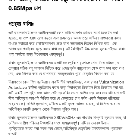
0.85Mpa চাপ
পণ্যের বর্ণনাঃ
এই ভ্যালকানাইজেশন অটোক্লেভটি ফোম আইসোলেশন মোডের সাথে ডিজাইন করা
হয়েছে, যা তাপ হ্রাস রোধ করতে এবং চেম্বারের অভ্যন্তরে অভিন্ন তাপমাত্রা বজায়
রাখতে সহায়তা করে।আইসোলেশন মোড তাপ সমানভাবে বিতরণ নিশ্চিত করে, এবং
তাপমাত্রা প্রক্রিয়া জুড়ে বজায় রাখা হয়। এই বৈশিষ্ট্যটি উচ্চ মানের ভুলকানাইজড রাবার
পণ্য অর্জনের জন্য বিশেষভাবে গুরুত্বপূর্ণ।
রাবার ভুলকানাইজেশন অটোক্লেভ একটি জোরপূর্বক বায়ুচলাচল মোড দিয়ে সজ্জিত, যা
চেম্বারে সঠিক বায়ু সঞ্চালন নিশ্চিত করে।জোরপূর্বক বায়ুচলাচল মোড তাপ জমা হতে বাধা
দেয়, এবং নিশ্চিত করে যে তাপমাত্রা সমতুল্যভাবে পুরো চেম্বারে বিতরণ করা হয়।
নিরাপত্তা কোন শিল্প প্রক্রিয়ায় একটি শীর্ষ অগ্রাধিকার, এবং রাবার Vulcanization
Autoclave দুর্ঘটনা প্রতিরোধ করার জন্য নিরাপত্তা ডিভাইস দিয়ে ডিজাইন করা হয়.
এটি একটি চাপ সুইচ সঙ্গে আসে,যেটা স্বয়ংক্রিয়ভাবে মেশিন বন্ধ করে দেয় যদি চাপ সেট
সীমা অতিক্রম করেএটি নিশ্চিত করে যে চেম্বারের চাপ সর্বদা একটি নিরাপদ পরিসরের
মধ্যে থাকে। অতিরিক্তভাবে, এটিতে একটি সুরক্ষা ভালভ রয়েছে, যা নিশ্চিত করে যে
অতিরিক্ত চাপটি চেম্বার থেকে নিরাপদে মুক্তি পায়।
রাবার ভুলকানাইজেশন অটোক্লেভ 380V/50Hz এর পাওয়ার সাপ্লাই ব্যবহার করে, যা
বেশিরভাগ শিল্প শক্তির উৎসগুলির সাথে সামঞ্জস্যপূর্ণ। এটি যে কোনও উত্পাদন
প্রক্রিয়াতে সংহত করা সহজ করে তোলে,অতিরিক্ত বৈদ্যুতিক ইনস্টলেশনের প্রয়োজন
ছাড়াই.