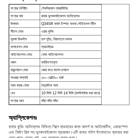
পণ্যের বৈশিষ্ট্য
টেকনিক্যাল প্যারামিটার
পণ্যের নাম
রাবার ভুলকানাইজেশন অটোক্লেভ
উপাদান
Q345R কার্বন ইস্পাত অথবা স্টেইনলেস স্টীল
শীতল মোড
এয়ার কুলিং
সুরক্ষা ডিভাইস
চাপ সুইচ, নিরাপত্তা ভালভ
অপারেশন মোড
স্বয়ংক্রিয়
আইসোলেশন মোড
ফোম আইসোলেশন
ওজন
ব্যক্তিগতকৃত
বায়ুচলাচল মোড
জোর করে বাতাস চলাচল
পাওয়ার সাপ্লাই
৩৮০ ভোল্ট/৫০ হার্জ
গরম করার মোড
বৈদ্যুতিক গরম
বেধ
10 মিমি 12 মিমি 14 মিমি (কাস্টমাইজ করা যাবে)
পণ্যের ধরন
কাঁচা কাঁচা কাঁচা
অ্যাপ্লিকেশনঃ
রাবার কুরিং অটোক্লেভ বিভিন্ন শিল্পে ব্যবহারের জন্য আদর্শ যা অটোমোটিভ, এয়ারস্পেস
এবং নির্মাণ শিল্প সহ ভুলকানাইজেশন প্রয়োজন।এটি রাবার পাইপ উৎপাদনেও ব্যবহার করা
যেতে পারে, রাবার বেল্ট, এবং অন্যান্য রাবার পণ্য।