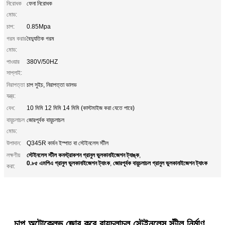
নিরোধক
ফেনা নিরোধক
মোড:
চাপ:
0.85Mpa
গরম করার
বৈদ্যুতিক গরম
মোড:
পাওয়ার
380V/50HZ
সাপ্লাই:
নিরাপত্তা
চাপ সুইচ, নিরাপত্তা ভালভ
যন্ত্র:
বেধ:
10 মিমি 12 মিমি 14 মিমি (কাস্টমাইজ করা যেতে পারে)
বায়ুচলাচল
জোরপূর্বক বায়ুচলাচল
মোড:
উপাদান:
Q345R কার্বন ইস্পাত বা স্টেইনলেস স্টীল
স্টেইনলেস স্টীল কনস্ট্রাকশন গ্রানুল ভুলকানাইজেশন ট্যাঙ্ক
লক্ষণীয়
,
0.৮৫ এমপিএ গ্রানুল ভুলকানাইজেশন ট্যাংক
জোরপূর্বক বায়ুচলাচল গ্রানুল ভুলকানাইজেশন ট্যাংক
,
করা:
চাপ অটোক্লেভ জোর করে বায়ুচলাচল স্টেইনলেস স্টীল নির্মাণ