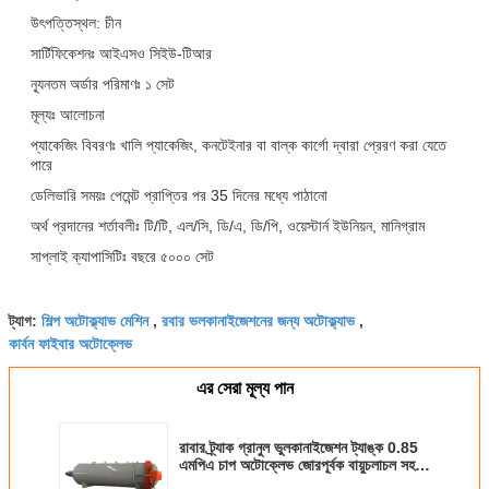
উৎপত্তিস্থল: চীন
সার্টিফিকেশনঃ আইএসও সিইউ-টিআর
ন্যূনতম অর্ডার পরিমাণঃ ১ সেট
মূল্যঃ আলোচনা
প্যাকেজিং বিবরণঃ খালি প্যাকেজিং, কনটেইনার বা বাল্ক কার্গো দ্বারা প্রেরণ করা যেতে
পারে
ডেলিভারি সময়ঃ পেমেন্ট প্রাপ্তির পর 35 দিনের মধ্যে পাঠানো
অর্থ প্রদানের শর্তাবলীঃ টি/টি, এল/সি, ডি/এ, ডি/পি, ওয়েস্টার্ন ইউনিয়ন, মানিগ্রাম
সাপ্লাই ক্যাপাসিটিঃ বছরে ৫০০০ সেট
শিল্প অটোক্ল্যাভ মেশিন
রবার ভলকানাইজেশনের জন্য অটোক্ল্যাভ
ট্যাগ:
,
,
কার্বন ফাইবার অটোক্লেভ
এর সেরা মূল্য পান
রাবার ট্র্যাক গ্রানুল ভুলকানাইজেশন ট্যাঙ্ক 0.85
এমপিএ চাপ অটোক্লেভ জোরপূর্বক বায়ুচলাচল সহ
স্টেইনলেস স্টিল নির্মাণ