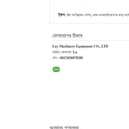
ট্যাগ:
,
শিল্প অটোক্ল্যাভ মেশিন
রবার ভলকানাইজেশনের জন্য অটোক
যোগাযোগের ঠিকানা
Luy Machinery Equipment CO., LTD
ব্যক্তি যোগাযোগ:
Lu
টেল:
+8615036078206
অন্যান্য পণ্যসমূহ