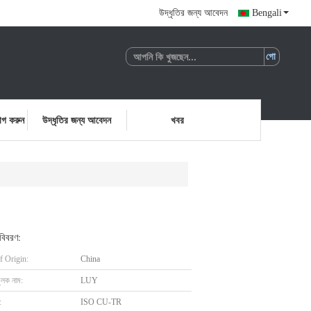
উদ্ধৃতির জন্য আবেদন
Bengali
োগ করুন
উদ্ধৃতির জন্য আবেদন
খবর
 বিবরণ:
f Origin:
China
ুলক নাম:
LUY
:
ISO CU-TR