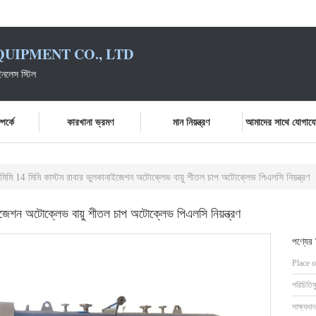
UIPMENT CO., LTD
ইনলেস স্টিল
পর্কে
কারখানা ভ্রমণ
মান নিয়ন্ত্রণ
আমাদের সাথে যোগায
মিমি 14 মিমি কাস্টম রাবার ভুলকানাইজেশন অটোক্লেভ বায়ু শীতল চাপ অটোক্লেভ পিএলসি নিয়ন্ত্রণ
ইজেশন অটোক্লেভ বায়ু শীতল চাপ অটোক্লেভ পিএলসি নিয়ন্ত্রণ
পণ্যের
Place o
পরিচিতিম
সাক্ষ্যদান