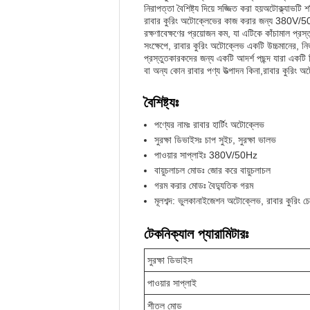
নিরাপত্তা বৈশিষ্ট্য দিয়ে সজ্জিত করা হয়অটোক্ল্য
রাবার কুরিং অটোক্লেভের কাজ করার জন্য 380V/50Hz 
রক্ষণাবেক্ষণের প্রয়োজন কম, যা এটিকে কাঁচামাল প্
সংক্ষেপে, রাবার কুরিং অটোক্লেভ একটি উচ্চমানের, ন
প্রস্তুতকারকদের জন্য একটি আদর্শ পছন্দ যারা একটি 
বা অন্য কোন রাবার পণ্য উত্পাদন কিনা,রাবার কুরিং 
বৈশিষ্ট্যঃ
পণ্যের নামঃ রাবার হার্টিং অটোক্লেভ
সুরক্ষা ডিভাইসঃ চাপ সুইচ, সুরক্ষা ভালভ
পাওয়ার সাপ্লাইঃ 380V/50Hz
বায়ুচলাচল মোডঃ জোর করে বায়ুচলাচল
গরম করার মোডঃ বৈদ্যুতিক গরম
মূলশব্দ: ভুলকানাইজেশন অটোক্লেভ, রাবার কুরিং চে
টেকনিক্যাল প্যারামিটারঃ
সুরক্ষা ডিভাইস
পাওয়ার সাপ্লাই
শীতল মোড