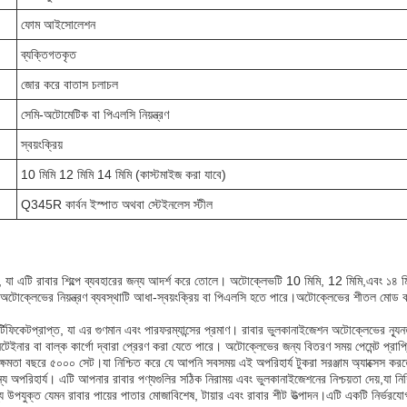
ফোম আইসোলেশন
ব্যক্তিগতকৃত
জোর করে বাতাস চলাচল
সেমি-অটোমেটিক বা পিএলসি নিয়ন্ত্রণ
স্বয়ংক্রিয়
10 মিমি 12 মিমি 14 মিমি (কাস্টমাইজ করা যাবে)
Q345R কার্বন ইস্পাত অথবা স্টেইনলেস স্টীল
টি রাবার শিল্পে ব্যবহারের জন্য আদর্শ করে তোলে। অটোক্লেভটি 10 মিমি, 12 মিমি,এবং ১৪ মিমি, 
টোক্লেভের নিয়ন্ত্রণ ব্যবস্থাটি আধা-স্বয়ংক্রিয় বা পিএলসি হতে পারে।অটোক্লেভের শীতল মোড বায
্টিফিকেটপ্রাপ্ত, যা এর গুণমান এবং পারফরম্যান্সের প্রমাণ। রাবার ভুলকানাইজেশন অটোক্লেভের ন্
েইনার বা বাল্ক কার্গো দ্বারা প্রেরণ করা যেতে পারে। অটোক্লেভের জন্য বিতরণ সময় পেমেন্ট প্রা
মতা বছরে ৫০০০ সেট।যা নিশ্চিত করে যে আপনি সবসময় এই অপরিহার্য টুকরা সরঞ্জাম অ্যাক্সেস করত
য অপরিহার্য। এটি আপনার রাবার পণ্যগুলির সঠিক নিরাময় এবং ভুলকানাইজেশনের নিশ্চয়তা দেয়,যা নিশ্
ন্য উপযুক্ত যেমন রাবার পায়ের পাতার মোজাবিশেষ, টায়ার এবং রাবার শীট উত্পাদন।এটি একটি নির্ভর