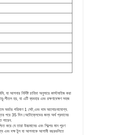
যা আপনার নির্দিষ্ট চাহিদা অনুসারে কাস্টমাইজ করা
়ু-শীতল হয়, যা এটি ব্যবহার এবং রক্ষণাবেক্ষণ সহজ
যূনতম অর্ডার পরিমাণ 1 সেট,এবং দাম আলোচনাযোগ্য.
প্তির পরে 35 দিন।অটোক্লেভের জন্য অর্থ প্রদানের
ে পারেন.
চিত করে যে তারা উচ্চমানের এবং শিল্পের মান পূরণ
যোগ্য এবং দক্ষ টুল যা আপনাকে আগামী বছরগুলিতে