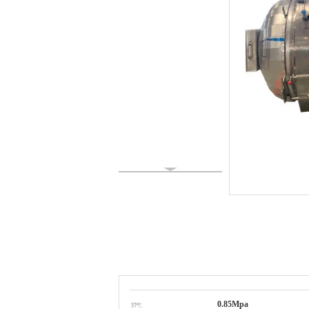
চাপ:
0.85Mpa