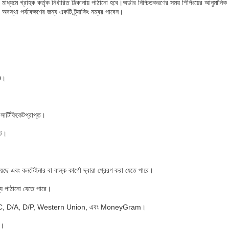
সের মাধ্যমে গ্রাহক কর্তৃক নির্ধারিত ঠিকানায় পাঠানো হবে।অর্ডার নিশ্চিতকরণের সময় শিপিংয়ের আনুমা
অবস্থা পর্যবেক্ষণের জন্য একটি ট্র্যাকিং নম্বর পাবেন।
0।
ার্টিফিকেটপ্রাপ্ত।
েট।
়েছে এবং কনটেইনার বা বাল্ক কার্গো দ্বারা প্রেরণ করা যেতে পারে।
যে পাঠানো যেতে পারে।
T/T, L/C, D/A, D/P, Western Union, এবং MoneyGram।
ট।