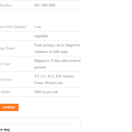
 Number:
DN 1500 3000
m Order Quantity:
1 set
negotiable
Nude packing, can be shipped by
ing Details:
containers or bulk cargo
Shipped in 35 days after received
ry Time:
payment
T/T, L/C, D/A, D/P, Western
t Terms:
Union, MoneyGram
Ability:
5000 set per year
যোগাযোগ
তে পারে)