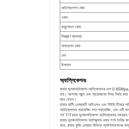
আইসোলেশন মোড
ওজন
বায়ুচলাচল মোড
নিয়ন্ত্রণ ব্যবস্থা
অপারেশন মোড
বেধ
উপাদান
অ্যাপ্লিকেশনঃ
রাবার ভুলকানাইজেশন অটোক্লেভের চাপ 0.85Mpa, যা এ
যায়। আপনার পছন্দ এবং প্রয়োজনের উপর নির্ভর করে অ
করে তোলে।
রাবার হার্টিং চেম্বারটি আইএসও এবং সিইউ-টিআর সার
অটোক্লেভের প্যাকেজিং নগ্ন প্যাকেজিং, এবং এটি কনট
শর্ত T/Tরবার ভুলকানাইজেশন অটোক্লেভের সরবরাহ ক্ষ
রাবার ভুলকানাইজেশন অটোক্ল্যাভ রবার পণ্য তৈরির জন্
করে. রাবার কুরিং চেম্বার বিভিন্ন অ্যাপ্লিকেশনের জ