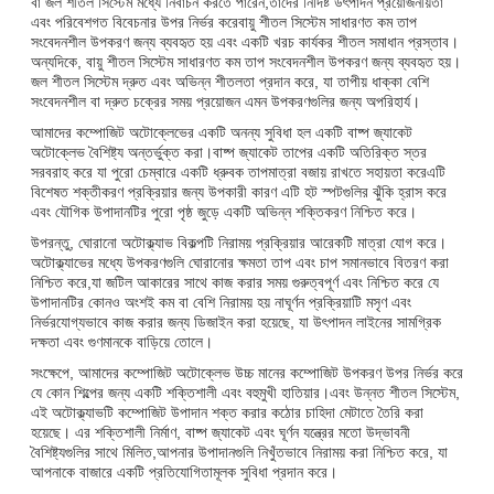
বা জল শীতল সিস্টেম মধ্যে নির্বাচন করতে পারেন,তাদের নির্দিষ্ট উৎপাদন প্রয়োজনীয়তা
এবং পরিবেশগত বিবেচনার উপর নির্ভর করেবায়ু শীতল সিস্টেম সাধারণত কম তাপ
সংবেদনশীল উপকরণ জন্য ব্যবহৃত হয় এবং একটি খরচ কার্যকর শীতল সমাধান প্রস্তাব।
অন্যদিকে, বায়ু শীতল সিস্টেম সাধারণত কম তাপ সংবেদনশীল উপকরণ জন্য ব্যবহৃত হয়।
জল শীতল সিস্টেম দ্রুত এবং অভিন্ন শীতলতা প্রদান করে, যা তাপীয় ধাক্কা বেশি
সংবেদনশীল বা দ্রুত চক্রের সময় প্রয়োজন এমন উপকরণগুলির জন্য অপরিহার্য।
আমাদের কম্পোজিট অটোক্লেভের একটি অনন্য সুবিধা হল একটি বাষ্প জ্যাকেট
অটোক্লেভ বৈশিষ্ট্য অন্তর্ভুক্ত করা।বাষ্প জ্যাকেট তাপের একটি অতিরিক্ত স্তর
সরবরাহ করে যা পুরো চেম্বারে একটি ধ্রুবক তাপমাত্রা বজায় রাখতে সহায়তা করেএটি
বিশেষত শক্তীকরণ প্রক্রিয়ার জন্য উপকারী কারণ এটি হট স্পটগুলির ঝুঁকি হ্রাস করে
এবং যৌগিক উপাদানটির পুরো পৃষ্ঠ জুড়ে একটি অভিন্ন শক্তিকরণ নিশ্চিত করে।
উপরন্তু, ঘোরানো অটোক্ল্যাভ বিকল্পটি নিরাময় প্রক্রিয়ার আরেকটি মাত্রা যোগ করে।
অটোক্ল্যাভের মধ্যে উপকরণগুলি ঘোরানোর ক্ষমতা তাপ এবং চাপ সমানভাবে বিতরণ করা
নিশ্চিত করে,যা জটিল আকারের সাথে কাজ করার সময় গুরুত্বপূর্ণ এবং নিশ্চিত করে যে
উপাদানটির কোনও অংশই কম বা বেশি নিরাময় হয় নাঘূর্ণন প্রক্রিয়াটি মসৃণ এবং
নির্ভরযোগ্যভাবে কাজ করার জন্য ডিজাইন করা হয়েছে, যা উৎপাদন লাইনের সামগ্রিক
দক্ষতা এবং গুণমানকে বাড়িয়ে তোলে।
সংক্ষেপে, আমাদের কম্পোজিট অটোক্লেভ উচ্চ মানের কম্পোজিট উপকরণ উপর নির্ভর করে
যে কোন শিল্পের জন্য একটি শক্তিশালী এবং বহুমুখী হাতিয়ার।এবং উন্নত শীতল সিস্টেম,
এই অটোক্ল্যাভটি কম্পোজিট উপাদান শক্ত করার কঠোর চাহিদা মেটাতে তৈরি করা
হয়েছে। এর শক্তিশালী নির্মাণ, বাষ্প জ্যাকেট এবং ঘূর্ণন যন্ত্রের মতো উদ্ভাবনী
বৈশিষ্ট্যগুলির সাথে মিলিত,আপনার উপাদানগুলি নিখুঁতভাবে নিরাময় করা নিশ্চিত করে, যা
আপনাকে বাজারে একটি প্রতিযোগিতামূলক সুবিধা প্রদান করে।