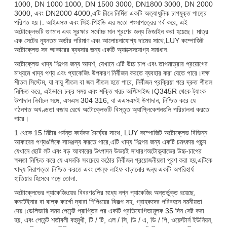
1000, DN 1000 1000, DN 1500 3000, DN1800 3000, DN 2000
3000, এবং DN2000 4000,এটি চীনে নির্মিত একটি অত্যাধুনিক চাপযুক্ত পাত্রে
পরিণত হয়।. আইএসও এবং সিই-পিইডি এর মতো শংসাপত্রের গর্ব করে, এই
অটোক্লেভটি গুণমান এবং সুরক্ষার সর্বোচ্চ মান পূরণের জন্য ডিজাইন করা হয়েছে। মাত্র
এক সেটের ন্যূনতম অর্ডার পরিমাণ এবং আলোচনাযোগ্য দামের সাথে,LUY কম্পোজিট
অটোক্লেভ সব আকারের ব্যবসার জন্য একটি অ্যাক্সেসযোগ্য সমাধান.
অটোক্লেভ খাদ্য শিল্পের জন্য আদর্শ, যেখানে এটি উচ্চ চাপ এবং তাপমাত্রার প্রয়োগের
মাধ্যমে খাদ্য পণ্য এবং প্যাকেজিং উপকরণ নির্বীজন করতে ব্যবহার করা যেতে পারে।দক্ষ
শীতল সিস্টেম, যা বায়ু শীতল বা জল শীতল হতে পারে, নির্বীজন প্রক্রিয়া পরে দ্রুত শীতল
নিশ্চিত করে, এইভাবে চক্র সময় এবং শক্তি খরচ অপ্টিমাইজ।Q345R থেকে ট্যাংক
উপাদান নির্বাচন সঙ্গে, এসএস 304 316, বা এএসএমই উপাদান, নিশ্চিত করে যে
গঠনগত অখণ্ডতা বজায় রেখে অটোক্লেভটি বিস্তৃত অ্যাপ্লিকেশনগুলি পরিচালনা করতে
পারে।
1 থেকে 15 মিটার পর্যন্ত কার্যকর দৈর্ঘ্যের সাথে, LUY কম্পোজিট অটোক্লেভ বিভিন্ন
আকারের পণ্যগুলিকে সামঞ্জস্য করতে পারে,এটি খাদ্য শিল্পের জন্য একটি চমৎকার পছন্দ
যেখানে ছোট লট এবং বড় আকারের উৎপাদন উভয়ই সাধারণঅটোক্ল্যাভের উচ্চ-চাপের
ক্ষমতা নিশ্চিত করে যে এমনকি সবচেয়ে কঠোর নির্বীজন প্রয়োজনীয়তা পূরণ করা হয়,এটিকে
খাদ্য নিরাপত্তা নিশ্চিত করতে এবং শেল্ফ লাইফ বাড়ানোর জন্য একটি অপরিহার্য
হাতিয়ার হিসেবে গড়ে তোলা.
অটোক্লেভের প্যাকেজিংয়ের বিবরণগুলির মধ্যে নগ্ন প্যাকেজিং অন্তর্ভুক্ত রয়েছে,
কনটেইনার বা বাল্ক কার্গো দ্বারা শিপিংয়ের বিকল্প সহ, গ্রাহকদের পরিবহনে নমনীয়তা
দেয়।ডেলিভারি সময় পেমেন্ট প্রাপ্তির পর একটি প্রতিযোগিতামূলক 35 দিন সেট করা
হয়, এবং পেমেন্ট শর্তাবলী বহুমুখী, টি / টি, এল / সি, ডি / এ, ডি / পি, ওয়েস্টার্ন ইউনিয়ন,