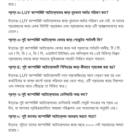
করে।
প্রশ্ন ৪ঃ LUY কম্পোজিট অটোক্লেভের জন্য ন্যূনতম অর্ডার পরিমাণ কত?
উত্তরঃ LUY কম্পোজিট অটোক্লেভের জন্য ন্যূনতম অর্ডার পরিমাণ এক সেট, যা তাদের
প্রয়োজনের জন্য একক ইউনিট প্রয়োজন এমন গ্রাহকদের জন্য এটি অ্যাক্সেসযোগ্য করে
তোলে।
প্রশ্ন ৫ঃ লুই কম্পোজিট অটোক্লেভ কেনার জন্য পেমেন্টের শর্তাবলী কি?
উত্তরঃ লুই কম্পোজিট অটোক্লেভ কেনার জন্য অর্থ প্রদানের শর্তগুলি নমনীয়, টি / টি,
এল / সি, ডি / এ, ডি / পি, ওয়েস্টার্ন ইউনিয়ন এবং মানিগ্রাম সহ।এই বিভিন্ন বিকল্প
গ্রাহকদের তাদের জন্য সবচেয়ে সুবিধাজনক পদ্ধতি নির্বাচন করতে পারবেন.
প্রশ্ন 6: লুই কম্পোজিট অটোক্লেভটি শিপিংয়ের জন্য কীভাবে প্যাকেজ করা হয়?
উত্তরঃ LUY কম্পোজিট অটোক্লেভটি নগ্ন প্যাকেজিংয়ের সাথে প্রেরণ করা হয় এবং
কনটেইনার বা বাল্ক কার্গো দ্বারা পরিবহন করা যেতে পারে, এটি গ্রাহকের কাছে নিরাপদে
এবং দক্ষতার সাথে পৌঁছেছে তা নিশ্চিত করে।
প্রশ্ন ৭ঃ লুই কম্পোজিট অটোক্লেভের ডেলিভারি সময় কত?
উত্তরঃ লুই কম্পোজিট অটোক্লেভের ডেলিভারি সময়টি পেমেন্ট পাওয়ার পর প্রায় ৩৫
দিন, যা আপনার প্রক্রিয়াগুলিতে সময়মত পরিকল্পনা এবং সংহতকরণের অনুমতি দেয়।
প্রশ্ন ৮: লুই কতবার কম্পোজিট অটোক্লেভ সরবরাহ করতে পারে?
উত্তর: লুইতে তাদের কম্পোজিট অটোক্লেভের জন্য বছরে ৫০০০ সেট সরবরাহের ক্ষমতা
রয়েছে।