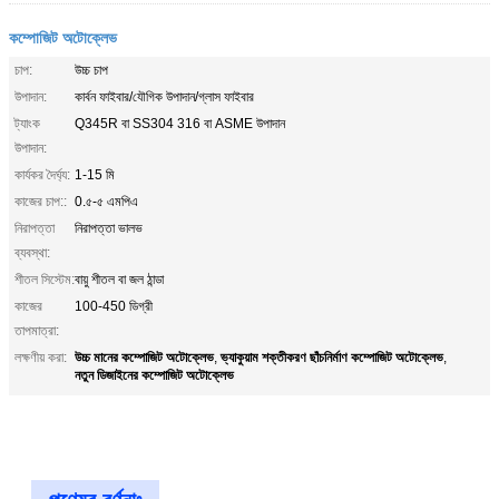
কম্পোজিট অটোক্লেভ
চাপ:
উচ্চ চাপ
উপাদান:
কার্বন ফাইবার/যৌগিক উপাদান/গ্লাস ফাইবার
ট্যাংক
Q345R বা SS304 316 বা ASME উপাদান
উপাদান:
কার্যকর দৈর্ঘ্য:
1-15 মি
কাজের চাপ::
0.৫-৫ এমপিএ
নিরাপত্তা
নিরাপত্তা ভালভ
ব্যবস্থা:
শীতল সিস্টেম:
বায়ু শীতল বা জল ঠান্ডা
কাজের
100-450 ডিগ্রী
তাপমাত্রা:
উচ্চ মানের কম্পোজিট অটোক্লেভ
ভ্যাকুয়াম শক্তীকরণ ছাঁচনির্মাণ কম্পোজিট অটোক্লেভ
লক্ষণীয় করা:
,
,
নতুন ডিজাইনের কম্পোজিট অটোক্লেভ
পণ্যের বর্ণনাঃ