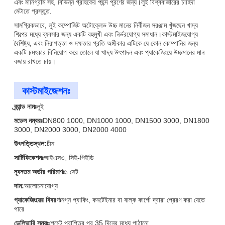
এবং মানিগ্রাম সহ, বিভিন্ন গ্রাহকের পছন্দ পূরণের জন্য।লুই বিশ্ববাজারের চাহিদা
মেটাতে প্রস্তুত.
সামগ্রিকভাবে, লুই কম্পোজিট অটোক্লেভ উচ্চ মানের নির্বীজন সরঞ্জাম খুঁজছেন খাদ্য
শিল্পের মধ্যে ব্যবসার জন্য একটি বহুমুখী এবং নির্ভরযোগ্য সমাধান।কাস্টমাইজযোগ্য
বৈশিষ্ট্য, এবং নিরাপত্তা ও দক্ষতার প্রতি অঙ্গীকার এটিকে যে কোন কোম্পানির জন্য
একটি চমৎকার বিনিয়োগ করে তোলে যা খাদ্য উৎপাদন এবং প্যাকেজিংয়ে উচ্চমানের মান
বজায় রাখতে চায়।
কাস্টমাইজেশনঃ
ব্র্যান্ড নামঃ
লুই
মডেল নম্বরঃ
DN800 1000, DN1000 1000, DN1500 3000, DN1800
3000, DN2000 3000, DN2000 4000
উৎপত্তিস্থল:
চীন
সার্টিফিকেশনঃ
আইএসও, সিই-পিইডি
ন্যূনতম অর্ডার পরিমাণঃ
১ সেট
দাম:
আলোচনাযোগ্য
প্যাকেজিংয়ের বিবরণঃ
নগ্ন প্যাকিং, কনটেইনার বা বাল্ক কার্গো দ্বারা প্রেরণ করা যেতে
পারে
ডেলিভারি সময়ঃ
পেমেন্ট প্রাপ্তির পর 35 দিনের মধ্যে পাঠানো