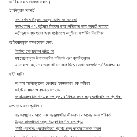
সর্বাধিক করতে সাহায্য করতে।
টেকনিক্যাল সাপোর্ট:
অপারেশনাল ইস্যুতে সমস্যা সমাধানের সহায়তা
সফটওয়্যার এবং কন্ট্রোল সিস্টেম ডায়াগনস্টিকের জন্য দূরবর্তী সহায়তা
অটোক্ল্যাভ ব্যবহারের জন্য সর্বোত্তম অনুশীলন সম্পর্কিত নির্দেশিকা
প্রতিরোধমূলক রক্ষণাবেক্ষণ সেবা:
নিয়মিত রক্ষণাবেক্ষণ পরিকল্পনা
সমালোচনামূলক উপাদানগুলির পরিদর্শন এবং ক্যালিব্রেশন
অচলাবস্থা এড়ানোর জন্য পরিধান এবং ছিঁড়ে ফেলার অংশগুলি প্রতিস্থাপন করা
সাইট সার্ভিস:
আপনার অটোক্লেভের পেশাদার ইনস্টলেশন এবং কমিশন
সাইটে মেরামত ও রক্ষণাবেক্ষণ সেবা
সরঞ্জামগুলির নিরাপদ এবং দক্ষ ব্যবহার নিশ্চিত করার জন্য অপারেটরদের প্রশিক্ষণ
আপগ্রেড এবং পুনর্নির্মাণঃ
পারফরম্যান্স বাড়াতে এবং সরঞ্জামগুলির জীবনকাল বাড়ানোর জন্য পরিবর্তন
উন্নত কার্যকারিতা জন্য নিয়ন্ত্রণ সিস্টেম আপগ্রেড
নির্দিষ্ট প্রসেসিং প্রয়োজনীয়তা পূরণের জন্য কাস্টমাইজেশন বিকল্প