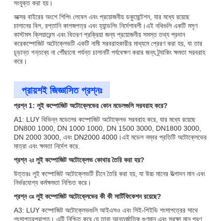
সংযুক্ত করা হয়।
বক্সের বাইরের অংশে শিপিং লেবেল এবং প্রয়োজনীয় ডকুমেন্টেশন, যার মধ্যে রয়েছে
চালানের বিল, রপ্তানি কাগজপত্র এবং হ্যান্ডলিং নির্দেশাবলী।এই নথিগুলি একটি মসৃণ
কাস্টমস ক্লিয়ারেন্স এবং বিতরণ প্রক্রিয়া জন্য প্রয়োজনীয় সমস্ত তথ্য প্রদান
করেকম্পোজিট অটোক্লেভটি একটি নামী সরবরাহকারীর মাধ্যমে প্রেরণ করা হয়, যা তার
চূড়ান্ত গন্তব্যে না পৌঁছানো পর্যন্ত চালানটি পর্যবেক্ষণ করার জন্য ট্র্যাকিং ক্ষমতা সরবরাহ
করে।
প্রায়শই জিজ্ঞাসিত প্রশ্নঃ
প্রশ্ন 1: লুই কম্পোজিট অটোক্লেভের কোন মডেলগুলি সরবরাহ করে?
A1: LUY বিভিন্ন মডেলের কম্পোজিট অটোক্লেভ সরবরাহ করে, যার মধ্যে রয়েছে
DN800 1000, DN 1000 1000, DN 1500 3000, DN1800 3000,
DN 2000 3000, এবং DN2000 4000।এই মডেল নম্বর প্রতিটি অটোক্লেভের
মাত্রা এবং ক্ষমতা নির্দেশ করে.
প্রশ্ন ২ঃ লুই কম্পোজিট অটোক্লেভ কোথায় তৈরি করা হয়?
উত্তরঃ লুই কম্পোজিট অটোক্লেভটি চীনে তৈরি করা হয়, যা উচ্চ মানের উত্পাদন মান এবং
নির্ভরযোগ্য কর্মক্ষমতা নিশ্চিত করে।
প্রশ্ন ৩ঃ লুই কম্পোজিট অটোক্লেভের কী কী সার্টিফিকেশন রয়েছে?
A3: LUY কম্পোজিট অটোক্লেভগুলি আইএসও এবং সিই-পিইডি শংসাপত্রের সাথে
শংসাপত্রপ্রাপ্ত। এটি নিশ্চিত করে যে তারা আন্তর্জাতিক গুণমান এবং সুরক্ষা মান পূরণ