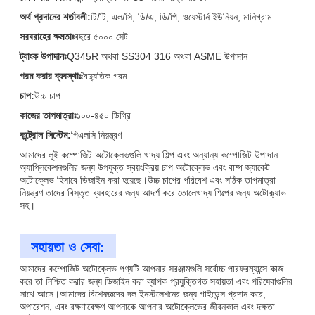
অর্থ প্রদানের শর্তাবলী:
টি/টি, এল/সি, ডি/এ, ডি/পি, ওয়েস্টার্ন ইউনিয়ন, মানিগ্রাম
সরবরাহের ক্ষমতাঃ
বছরে ৫০০০ সেট
ট্যাংক উপাদানঃ
Q345R অথবা SS304 316 অথবা ASME উপাদান
গরম করার ব্যবস্থাঃ
বৈদ্যুতিক গরম
চাপ:
উচ্চ চাপ
কাজের তাপমাত্রাঃ
১০০-৪৫০ ডিগ্রি
কন্ট্রোল সিস্টেম:
পিএলসি নিয়ন্ত্রণ
আমাদের লুই কম্পোজিট অটোক্লেভগুলি খাদ্য শিল্প এবং অন্যান্য কম্পোজিট উপাদান
অ্যাপ্লিকেশনগুলির জন্য উপযুক্ত স্বয়ংক্রিয় চাপ অটোক্লেভ এবং বাষ্প জ্যাকেট
অটোক্লেভ হিসাবে ডিজাইন করা হয়েছে।উচ্চ চাপের পরিবেশ এবং সঠিক তাপমাত্রা
নিয়ন্ত্রণ তাদের বিস্তৃত ব্যবহারের জন্য আদর্শ করে তোলেখাদ্য শিল্পের জন্য অটোক্ল্যাভ
সহ।
সহায়তা ও সেবা:
আমাদের কম্পোজিট অটোক্লেভ পণ্যটি আপনার সরঞ্জামগুলি সর্বোচ্চ পারফরম্যান্সে কাজ
করে তা নিশ্চিত করার জন্য ডিজাইন করা ব্যাপক প্রযুক্তিগত সহায়তা এবং পরিষেবাগুলির
সাথে আসে।আমাদের বিশেষজ্ঞদের দল ইনস্টলেশনের জন্য গাইডেন্স প্রদান করে,
অপারেশন, এবং রক্ষণাবেক্ষণ আপনাকে আপনার অটোক্লেভের জীবনকাল এবং দক্ষতা