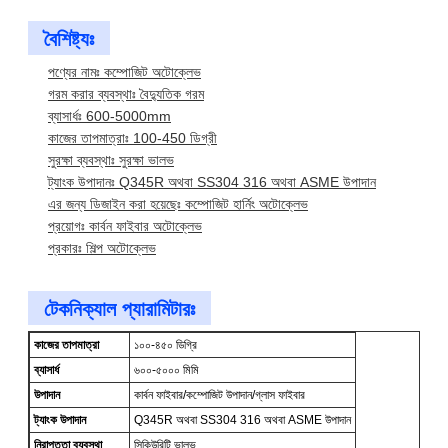
বৈশিষ্ট্যঃ
পণ্যের নামঃ কম্পোজিট অটোক্লেভ
গরম করার ব্যবস্থাঃ বৈদ্যুতিক গরম
ব্যাসার্ধঃ 600-5000mm
কাজের তাপমাত্রাঃ 100-450 ডিগ্রী
সুরক্ষা ব্যবস্থাঃ সুরক্ষা ভালভ
ট্যাংক উপাদানঃ Q345R অথবা SS304 316 অথবা ASME উপাদান
এর জন্য ডিজাইন করা হয়েছেঃ কম্পোজিট হার্নিং অটোক্লেভ
প্রয়োগঃ কার্বন ফাইবার অটোক্লেভ
প্রকারঃ শিল্প অটোক্লেভ
টেকনিক্যাল প্যারামিটারঃ
কাজের তাপমাত্রা
১০০-৪৫০ ডিগ্রি
ব্যাসার্ধ
৬০০-৫০০০ মিমি
উপাদান
কার্বন ফাইবার/কম্পোজিট উপাদান/গ্লাস ফাইবার
ট্যাংক উপাদান
Q345R অথবা SS304 316 অথবা ASME উপাদান
নিরাপত্তা ব্যবস্থা
সিকিউরিটি ভালভ