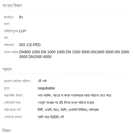
পণ্যের বিবরণ
উৎপত্তি
চীন
স্থল:
পরিচিতিমুলক
LUY
নাম:
সাক্ষ্যদান:
ISO ,CE-PED
মডেল নম্বার:
DN800 1000 DN 1000 1000 DN 1500 3000 DN1800 3000 DN 2000
3000 DN2000 4000
প্রদান
ন্যূনতম চাহিদার পরিমাণ:
১টি সেট
মূল্য:
negotiable
প্যাকেজিং বিবরণ:
নগ্ন প্যাকিং, পাত্রে বা বাল্ক পণ্যসম্ভার দ্বারা পাঠানো যেতে পারে
ডেলিভারি সময়:
পেমেন্ট পাওয়ার পর 35 দিনের মধ্যে পাঠানো হয়েছে
পরিশোধের শর্ত:
টি/টি, এল/সি, ডি/এ, ডি/পি, ওয়েস্টার্ন ইউনিয়ন, মানিগ্রাম
যোগানের ক্ষমতা:
প্রতি বছর 5000 সেট
বিবরণ