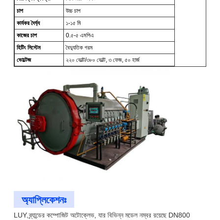
চাপ
উচ্চ চাপ
কার্যকর দৈর্ঘ্য
১-১৫ মি
কাজের চাপ
0.৫-৫ এমপিএ
হিটিং সিস্টেম
বৈদ্যুতিক গরম
ভোল্টেজ
২২০ ভোল্ট/৩৮০ ভোল্ট, ৩ ফেজ, ৫০ হার্জ
অ্যাপ্লিকেশনঃ
LUY ব্র্যান্ডের কম্পোজিট অটোক্লেভ, যার বিভিন্ন মডেল নম্বর রয়েছে DN800