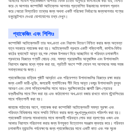
আমাদের সার্ভিস প্যাকেজগুলি আপনার নির্দিষ্ট চাহিদা অনুসারে কাস্টমাইজ করা যায়, নিশ্চিত
করে যে আপনার কম্পোজিট অটোক্লেভ আপনার প্রত্যাশিত উচ্চমানের ফলাফল প্রদান
করে।আরো বিস্তারিত তথ্যের জন্য অথবা একটি পরিষেবা নির্ধারণের জন্যআপনার পণ্যের
ডকুমেন্টেশনে দেওয়া যোগাযোগের তথ্য দেখুন।
প্যাকেজিং এবং শিপিংঃ
কম্পোজিট অটোক্লেভটি তার অখণ্ডতা এবং নিরাপদ বিতরণ নিশ্চিত করার জন্য অত্যন্ত
যত্ন সহকারে প্যাকেজ করা হয়। অটোক্লেভটি প্রথমে একটি শক্তিশালী, কাস্টম-ফিটড
কাঠের ক্যাসেটে আবৃত হয়,শক শোষক উপকরণ দিয়ে আচ্ছাদিত যা পরিবহন চলাকালীন
প্রভাবের বিরুদ্ধে পণ্যটি মোচড় দেয়. সমস্ত প্রয়োজনীয় আনুষাঙ্গিক এবং উপাদানগুলি
নিরাপদে বাক্সের মধ্যে প্যাক করা হয়, প্রতিটি অংশে স্পষ্ট লেবেল সহ আগমনের সময় সহজ
সনাক্তকরণের জন্য।
প্যাকেজিংয়ের বাহ্যিক পৃষ্ঠটি আর্দ্রতা এবং পরিবেশগত উপাদানগুলির বিরুদ্ধে রক্ষা করার
জন্য একটি ভারী-ডুয়িং, জলরোধী প্লাস্টিকের শীট দিয়ে আবৃত।ভঙ্গুর উপাদানগুলি বুদবুদ
আবরণ এবং ফেনা সন্নিবেশগুলির সাথে আরও সুরক্ষিতকাঠের বাক্সটি শিল্প-গ্রেডের
বন্ধনীগুলির সাথে সিল করা হয় এবং কাঠামোগত অখণ্ডতা বজায় রাখতে ধাতব স্ট্র্যাপিংয়ের
সাথে শক্তিশালী করা হয়।
জাহাজে পাঠানোর আগে, প্যাকেজ করা কম্পোজিট অটোক্লেভটি সমস্ত সুরক্ষা এবং
পরিবহন বিধিমালার সাথে সম্মতি নিশ্চিত করার জন্য পুঙ্খানুপুঙ্খভাবে পরিদর্শন করা হয়।
প্যাকেজটি তারপর সাবধানতার সাথে মালবাহী পরিবহনে লোড করা হয়পণ্যের ওজন এবং
আকার নিরাপদে পরিচালনা করার জন্য উপযুক্ত উত্তোলন সরঞ্জাম ব্যবহার করে। পরিবহন
চলাকালীন হ্যান্ডলিং পর্যবেক্ষণের জন্য প্যাকেজিংয়ের সাথে একটি কাত এবং শক সূচক