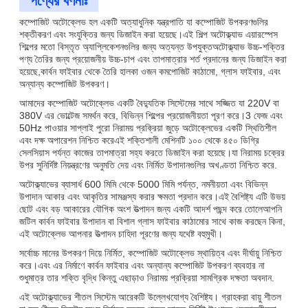
কম্পোজিট অটোক্লেভ হল একটি অত্যাধুনিক যন্ত্রপাতি যা কম্পোজিট উপকরণগুলির
শক্তীকরণ এবং সংযুক্তির জন্য ডিজাইন করা হয়েছে।এই শিল্প অটোক্ল্যাভ এয়ারস্পেস
শিল্পের মতো বিস্তৃত অ্যাপ্লিকেশনগুলির জন্য অত্যন্ত উপযুক্তঅটোক্ল্যাভ উচ্চ-শক্তির
পণ্য তৈরির জন্য প্রয়োজনীয় উচ্চ-চাপ এবং তাপমাত্রার শর্ত প্রদানের জন্য ডিজাইন করা
হয়েছে,কার্বন ফাইবার থেকে তৈরি হালকা ওজন কমপোজিট কাঠামো, গ্লাস ফাইবার, এবং
অন্যান্য কম্পোজিট উপকরণ।
আমাদের কম্পোজিট অটোক্লেভ একটি বৈদ্যুতিক সিস্টেমের সাথে সজ্জিত যা 220V বা
380V এর ভোল্টেজ সমর্থন করে, বিভিন্ন শিল্পের প্রয়োজনীয়তা পূরণ করে।3 ফেজ এবং
50Hz পাওয়ার সাপ্লাই পুরো নিরাময় প্রক্রিয়া জুড়ে অটোক্লেভের একটি স্থিতিশীল
এবং দক্ষ অপারেশন নিশ্চিত করেএই শক্তিশালী মেশিনটি ১০০ থেকে ৪৫০ ডিগ্রি
সেলসিয়াস পর্যন্ত কাজের তাপমাত্রা সহ্য করতে ডিজাইন করা হয়েছে।যা নিরাময় চক্রের
উপর সুনির্দিষ্ট নিয়ন্ত্রণের অনুমতি দেয় এবং নির্মিত উপাদানগুলির অখণ্ডতা নিশ্চিত করে.
অটোক্ল্যাভের ব্যাসার্ধ 600 মিমি থেকে 5000 মিমি পর্যন্ত, নমনীয়তা এবং বিভিন্ন
উপাদান আকার এবং আকৃতির সামঞ্জস্য করার ক্ষমতা প্রদান করে।এই বৈশিষ্ট্য এটি উভয়
ছোট এবং বড় আকারের যৌগিক অংশ উত্পাদন জন্য একটি আদর্শ পছন্দ করে তোলেআপনি
জটিল কার্বন ফাইবার উপাদান বা বিশাল গ্লাস ফাইবার কাঠামোর সাথে কাজ করছেন কিনা,
এই অটোক্লেভ আপনার উত্পাদন চাহিদা পূরণের জন্য যথেষ্ট বহুমুখী।
সর্বোচ্চ মানের উপকরণ দিয়ে নির্মিত, কম্পোজিট অটোক্লেভ স্থায়িত্ব এবং দীর্ঘায়ু নিশ্চিত
করে।এবং এর নির্মাণে কার্বন ফাইবার এবং অন্যান্য কম্পোজিট উপকরণ ব্যবহার না
শুধুমাত্র তার শক্তি বৃদ্ধি কিন্তু এছাড়াও নিরাময় প্রক্রিয়া সামগ্রিক দক্ষতা অবদান.
এই অটোক্ল্যাভের শীতল সিস্টেম আরেকটি উল্লেখযোগ্য বৈশিষ্ট্য। গ্রাহকরা বায়ু শীতল