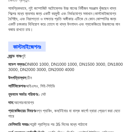
মেটাতে প্রস্তুত.
সামগ্রিকভাবে, লুই কম্পোজিট অটোক্লেভ উচ্চ মানের নির্বীজন সরঞ্জাম খুঁজছেন খাদ্য
শিল্পের মধ্যে ব্যবসার জন্য একটি বহুমুখী এবং নির্ভরযোগ্য সমাধান।কাস্টমাইজযোগ্য
বৈশিষ্ট্য, এবং নিরাপত্তা ও দক্ষতার প্রতি অঙ্গীকার এটিকে যে কোন কোম্পানির জন্য
একটি চমৎকার বিনিয়োগ করে তোলে যা খাদ্য উৎপাদন এবং প্যাকেজিংয়ে উচ্চমানের মান
বজায় রাখতে চায়।
কাস্টমাইজেশনঃ
ব্র্যান্ড নামঃ
লুই
মডেল নম্বরঃ
DN800 1000, DN1000 1000, DN1500 3000, DN1800
3000, DN2000 3000, DN2000 4000
উৎপত্তিস্থল:
চীন
সার্টিফিকেশনঃ
আইএসও, সিই-পিইডি
ন্যূনতম অর্ডার পরিমাণঃ
১ সেট
দাম:
আলোচনাযোগ্য
প্যাকেজিংয়ের বিবরণঃ
নগ্ন প্যাকিং, কনটেইনার বা বাল্ক কার্গো দ্বারা প্রেরণ করা যেতে
পারে
ডেলিভারি সময়ঃ
পেমেন্ট প্রাপ্তির পর 35 দিনের মধ্যে পাঠানো