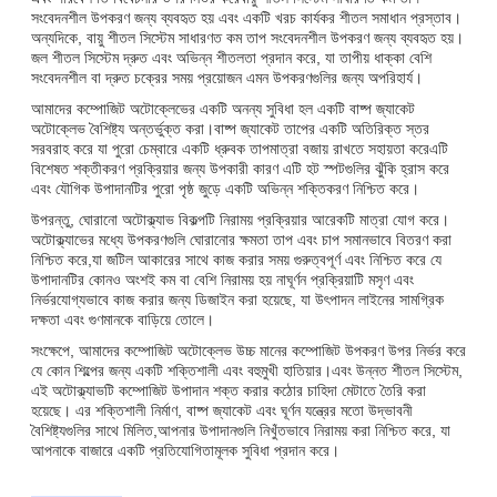
সংবেদনশীল উপকরণ জন্য ব্যবহৃত হয় এবং একটি খরচ কার্যকর শীতল সমাধান প্রস্তাব।
অন্যদিকে, বায়ু শীতল সিস্টেম সাধারণত কম তাপ সংবেদনশীল উপকরণ জন্য ব্যবহৃত হয়।
জল শীতল সিস্টেম দ্রুত এবং অভিন্ন শীতলতা প্রদান করে, যা তাপীয় ধাক্কা বেশি
সংবেদনশীল বা দ্রুত চক্রের সময় প্রয়োজন এমন উপকরণগুলির জন্য অপরিহার্য।
আমাদের কম্পোজিট অটোক্লেভের একটি অনন্য সুবিধা হল একটি বাষ্প জ্যাকেট
অটোক্লেভ বৈশিষ্ট্য অন্তর্ভুক্ত করা।বাষ্প জ্যাকেট তাপের একটি অতিরিক্ত স্তর
সরবরাহ করে যা পুরো চেম্বারে একটি ধ্রুবক তাপমাত্রা বজায় রাখতে সহায়তা করেএটি
বিশেষত শক্তীকরণ প্রক্রিয়ার জন্য উপকারী কারণ এটি হট স্পটগুলির ঝুঁকি হ্রাস করে
এবং যৌগিক উপাদানটির পুরো পৃষ্ঠ জুড়ে একটি অভিন্ন শক্তিকরণ নিশ্চিত করে।
উপরন্তু, ঘোরানো অটোক্ল্যাভ বিকল্পটি নিরাময় প্রক্রিয়ার আরেকটি মাত্রা যোগ করে।
অটোক্ল্যাভের মধ্যে উপকরণগুলি ঘোরানোর ক্ষমতা তাপ এবং চাপ সমানভাবে বিতরণ করা
নিশ্চিত করে,যা জটিল আকারের সাথে কাজ করার সময় গুরুত্বপূর্ণ এবং নিশ্চিত করে যে
উপাদানটির কোনও অংশই কম বা বেশি নিরাময় হয় নাঘূর্ণন প্রক্রিয়াটি মসৃণ এবং
নির্ভরযোগ্যভাবে কাজ করার জন্য ডিজাইন করা হয়েছে, যা উৎপাদন লাইনের সামগ্রিক
দক্ষতা এবং গুণমানকে বাড়িয়ে তোলে।
সংক্ষেপে, আমাদের কম্পোজিট অটোক্লেভ উচ্চ মানের কম্পোজিট উপকরণ উপর নির্ভর করে
যে কোন শিল্পের জন্য একটি শক্তিশালী এবং বহুমুখী হাতিয়ার।এবং উন্নত শীতল সিস্টেম,
এই অটোক্ল্যাভটি কম্পোজিট উপাদান শক্ত করার কঠোর চাহিদা মেটাতে তৈরি করা
হয়েছে। এর শক্তিশালী নির্মাণ, বাষ্প জ্যাকেট এবং ঘূর্ণন যন্ত্রের মতো উদ্ভাবনী
বৈশিষ্ট্যগুলির সাথে মিলিত,আপনার উপাদানগুলি নিখুঁতভাবে নিরাময় করা নিশ্চিত করে, যা
আপনাকে বাজারে একটি প্রতিযোগিতামূলক সুবিধা প্রদান করে।