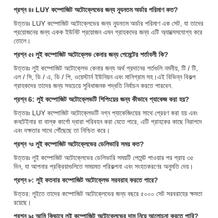
প্রশ্ন ৪ঃ LUY কম্পোজিট অটোক্লেভের জন্য ন্যূনতম অর্ডার পরিমাণ কত?
উত্তরঃ LUY কম্পোজিট অটোক্লেভের জন্য ন্যূনতম অর্ডার পরিমাণ এক সেট, যা তাদের
প্রয়োজনের জন্য একক ইউনিট প্রয়োজন এমন গ্রাহকদের জন্য এটি অ্যাক্সেসযোগ্য করে
তোলে।
প্রশ্ন ৫ঃ লুই কম্পোজিট অটোক্লেভ কেনার জন্য পেমেন্টের শর্তাবলী কি?
উত্তরঃ লুই কম্পোজিট অটোক্লেভ কেনার জন্য অর্থ প্রদানের শর্তগুলি নমনীয়, টি / টি,
এল / সি, ডি / এ, ডি / পি, ওয়েস্টার্ন ইউনিয়ন এবং মানিগ্রাম সহ।এই বিভিন্ন বিকল্প
গ্রাহকদের তাদের জন্য সবচেয়ে সুবিধাজনক পদ্ধতি নির্বাচন করতে পারবেন.
প্রশ্ন 6: লুই কম্পোজিট অটোক্লেভটি শিপিংয়ের জন্য কীভাবে প্যাকেজ করা হয়?
উত্তরঃ LUY কম্পোজিট অটোক্লেভটি নগ্ন প্যাকেজিংয়ের সাথে প্রেরণ করা হয় এবং
কনটেইনার বা বাল্ক কার্গো দ্বারা পরিবহন করা যেতে পারে, এটি গ্রাহকের কাছে নিরাপদে
এবং দক্ষতার সাথে পৌঁছেছে তা নিশ্চিত করে।
প্রশ্ন ৭ঃ লুই কম্পোজিট অটোক্লেভের ডেলিভারি সময় কত?
উত্তরঃ লুই কম্পোজিট অটোক্লেভের ডেলিভারি সময়টি পেমেন্ট পাওয়ার পর প্রায় ৩৫
দিন, যা আপনার প্রক্রিয়াগুলিতে সময়মত পরিকল্পনা এবং সংহতকরণের অনুমতি দেয়।
প্রশ্ন ৮: লুই কতবার কম্পোজিট অটোক্লেভ সরবরাহ করতে পারে?
উত্তর: লুইতে তাদের কম্পোজিট অটোক্লেভের জন্য বছরে ৫০০০ সেট সরবরাহের ক্ষমতা
রয়েছে।
প্রশ্ন ৯ঃ আমি কিভাবে লুই কম্পোজিট অটোক্লেভের দাম নিয়ে আলোচনা করতে পারি?