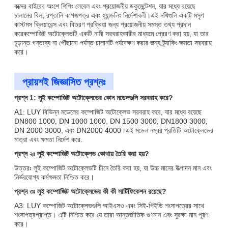
বক্সের বাইরের অংশে শিপিং লেবেল এবং প্রয়োজনীয় ডকুমেন্টেশন, যার মধ্যে রয়েছে
চালানের বিল, রপ্তানি কাগজপত্র এবং হ্যান্ডলিং নির্দেশাবলী।এই নথিগুলি একটি মসৃণ
কাস্টমস ক্লিয়ারেন্স এবং বিতরণ প্রক্রিয়া জন্য প্রয়োজনীয় সমস্ত তথ্য প্রদান
করেকম্পোজিট অটোক্লেভটি একটি নামী সরবরাহকারীর মাধ্যমে প্রেরণ করা হয়, যা তার
চূড়ান্ত গন্তব্যে না পৌঁছানো পর্যন্ত চালানটি পর্যবেক্ষণ করার জন্য ট্র্যাকিং ক্ষমতা সরবরাহ
করে।
প্রায়শই জিজ্ঞাসিত প্রশ্নঃ
প্রশ্ন 1: লুই কম্পোজিট অটোক্লেভের কোন মডেলগুলি সরবরাহ করে?
A1: LUY বিভিন্ন মডেলের কম্পোজিট অটোক্লেভ সরবরাহ করে, যার মধ্যে রয়েছে
DN800 1000, DN 1000 1000, DN 1500 3000, DN1800 3000,
DN 2000 3000, এবং DN2000 4000।এই মডেল নম্বর প্রতিটি অটোক্লেভের
মাত্রা এবং ক্ষমতা নির্দেশ করে.
প্রশ্ন ২ঃ লুই কম্পোজিট অটোক্লেভ কোথায় তৈরি করা হয়?
উত্তরঃ লুই কম্পোজিট অটোক্লেভটি চীনে তৈরি করা হয়, যা উচ্চ মানের উত্পাদন মান এবং
নির্ভরযোগ্য কর্মক্ষমতা নিশ্চিত করে।
প্রশ্ন ৩ঃ লুই কম্পোজিট অটোক্লেভের কী কী সার্টিফিকেশন রয়েছে?
A3: LUY কম্পোজিট অটোক্লেভগুলি আইএসও এবং সিই-পিইডি শংসাপত্রের সাথে
শংসাপত্রপ্রাপ্ত। এটি নিশ্চিত করে যে তারা আন্তর্জাতিক গুণমান এবং সুরক্ষা মান পূরণ
করে।