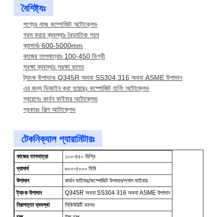
বৈশিষ্ট্যঃ
পণ্যের নামঃ কম্পোজিট অটোক্লেভ
গরম করার ব্যবস্থাঃ বৈদ্যুতিক গরম
ব্যাসার্ধঃ 600-5000mm
কাজের তাপমাত্রাঃ 100-450 ডিগ্রী
সুরক্ষা ব্যবস্থাঃ সুরক্ষা ভালভ
ট্যাংক উপাদানঃ Q345R অথবা SS304 316 অথবা ASME উপাদান
এর জন্য ডিজাইন করা হয়েছেঃ কম্পোজিট হার্নিং অটোক্লেভ
প্রয়োগঃ কার্বন ফাইবার অটোক্লেভ
প্রকারঃ শিল্প অটোক্লেভ
টেকনিক্যাল প্যারামিটারঃ
কাজের তাপমাত্রা
১০০-৪৫০ ডিগ্রি
ব্যাসার্ধ
৬০০-৫০০০ মিমি
উপাদান
কার্বন ফাইবার/কম্পোজিট উপাদান/গ্লাস ফাইবার
ট্যাংক উপাদান
Q345R অথবা SS304 316 অথবা ASME উপাদান
নিরাপত্তা ব্যবস্থা
সিকিউরিটি ভালভ
চাপ
উচ্চ চাপ