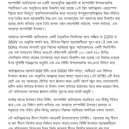
কম্পোজিট অটোক্লেভ হল একটি অত্যাধুনিক যন্ত্রপাতি যা কম্পোজিট উপকরণগুলির
শক্তীকরণ এবং সংযুক্তির জন্য ডিজাইন করা হয়েছে।এই শিল্প অটোক্ল্যাভ এয়ারস্পেস
শিল্পের মতো বিস্তৃত অ্যাপ্লিকেশনগুলির জন্য অত্যন্ত উপযুক্তঅটোক্ল্যাভ উচ্চ-শক্তির
পণ্য তৈরির জন্য প্রয়োজনীয় উচ্চ-চাপ এবং তাপমাত্রার শর্ত প্রদানের জন্য ডিজাইন করা
হয়েছে,কার্বন ফাইবার থেকে তৈরি হালকা ওজন কমপোজিট কাঠামো, গ্লাস ফাইবার, এবং
অন্যান্য কম্পোজিট উপকরণ।
আমাদের কম্পোজিট অটোক্লেভ একটি বৈদ্যুতিক সিস্টেমের সাথে সজ্জিত যা 220V বা
380V এর ভোল্টেজ সমর্থন করে, বিভিন্ন শিল্পের প্রয়োজনীয়তা পূরণ করে।3 ফেজ এবং
50Hz পাওয়ার সাপ্লাই পুরো নিরাময় প্রক্রিয়া জুড়ে অটোক্লেভের একটি স্থিতিশীল
এবং দক্ষ অপারেশন নিশ্চিত করেএই শক্তিশালী মেশিনটি ১০০ থেকে ৪৫০ ডিগ্রি
সেলসিয়াস পর্যন্ত কাজের তাপমাত্রা সহ্য করতে ডিজাইন করা হয়েছে।যা নিরাময় চক্রের
উপর সুনির্দিষ্ট নিয়ন্ত্রণের অনুমতি দেয় এবং নির্মিত উপাদানগুলির অখণ্ডতা নিশ্চিত করে.
অটোক্ল্যাভের ব্যাসার্ধ 600 মিমি থেকে 5000 মিমি পর্যন্ত, নমনীয়তা এবং বিভিন্ন
উপাদান আকার এবং আকৃতির সামঞ্জস্য করার ক্ষমতা প্রদান করে।এই বৈশিষ্ট্য এটি উভয়
ছোট এবং বড় আকারের যৌগিক অংশ উত্পাদন জন্য একটি আদর্শ পছন্দ করে তোলেআপনি
জটিল কার্বন ফাইবার উপাদান বা বিশাল গ্লাস ফাইবার কাঠামোর সাথে কাজ করছেন কিনা,
এই অটোক্লেভ আপনার উত্পাদন চাহিদা পূরণের জন্য যথেষ্ট বহুমুখী।
সর্বোচ্চ মানের উপকরণ দিয়ে নির্মিত, কম্পোজিট অটোক্লেভ স্থায়িত্ব এবং দীর্ঘায়ু নিশ্চিত
করে।এবং এর নির্মাণে কার্বন ফাইবার এবং অন্যান্য কম্পোজিট উপকরণ ব্যবহার না
শুধুমাত্র তার শক্তি বৃদ্ধি কিন্তু এছাড়াও নিরাময় প্রক্রিয়া সামগ্রিক দক্ষতা অবদান.
এই অটোক্ল্যাভের শীতল সিস্টেম আরেকটি উল্লেখযোগ্য বৈশিষ্ট্য। গ্রাহকরা বায়ু শীতল
বা জল শীতল সিস্টেম মধ্যে নির্বাচন করতে পারেন,তাদের নির্দিষ্ট উৎপাদন প্রয়োজনীয়তা
এবং পরিবেশগত বিবেচনার উপর নির্ভর করেবায়ু শীতল সিস্টেম সাধারণত কম তাপ