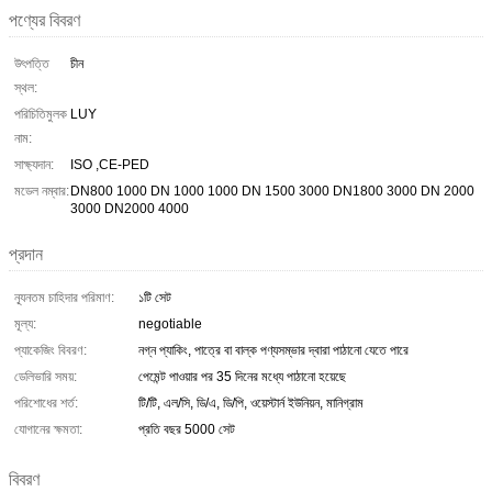
পণ্যের বিবরণ
উৎপত্তি
চীন
স্থল:
পরিচিতিমুলক
LUY
নাম:
সাক্ষ্যদান:
ISO ,CE-PED
মডেল নম্বার:
DN800 1000 DN 1000 1000 DN 1500 3000 DN1800 3000 DN 2000
3000 DN2000 4000
প্রদান
ন্যূনতম চাহিদার পরিমাণ:
১টি সেট
মূল্য:
negotiable
প্যাকেজিং বিবরণ:
নগ্ন প্যাকিং, পাত্রে বা বাল্ক পণ্যসম্ভার দ্বারা পাঠানো যেতে পারে
ডেলিভারি সময়:
পেমেন্ট পাওয়ার পর 35 দিনের মধ্যে পাঠানো হয়েছে
পরিশোধের শর্ত:
টি/টি, এল/সি, ডি/এ, ডি/পি, ওয়েস্টার্ন ইউনিয়ন, মানিগ্রাম
যোগানের ক্ষমতা:
প্রতি বছর 5000 সেট
বিবরণ