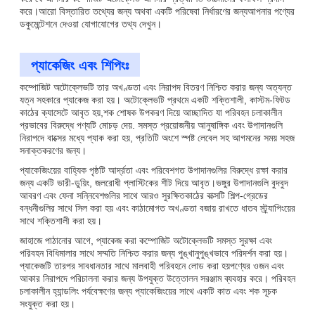
করে।আরো বিস্তারিত তথ্যের জন্য অথবা একটি পরিষেবা নির্ধারণের জন্যআপনার পণ্যের
ডকুমেন্টেশনে দেওয়া যোগাযোগের তথ্য দেখুন।
প্যাকেজিং এবং শিপিংঃ
কম্পোজিট অটোক্লেভটি তার অখণ্ডতা এবং নিরাপদ বিতরণ নিশ্চিত করার জন্য অত্যন্ত
যত্ন সহকারে প্যাকেজ করা হয়। অটোক্লেভটি প্রথমে একটি শক্তিশালী, কাস্টম-ফিটড
কাঠের ক্যাসেটে আবৃত হয়,শক শোষক উপকরণ দিয়ে আচ্ছাদিত যা পরিবহন চলাকালীন
প্রভাবের বিরুদ্ধে পণ্যটি মোচড় দেয়. সমস্ত প্রয়োজনীয় আনুষাঙ্গিক এবং উপাদানগুলি
নিরাপদে বাক্সের মধ্যে প্যাক করা হয়, প্রতিটি অংশে স্পষ্ট লেবেল সহ আগমনের সময় সহজ
সনাক্তকরণের জন্য।
প্যাকেজিংয়ের বাহ্যিক পৃষ্ঠটি আর্দ্রতা এবং পরিবেশগত উপাদানগুলির বিরুদ্ধে রক্ষা করার
জন্য একটি ভারী-ডুয়িং, জলরোধী প্লাস্টিকের শীট দিয়ে আবৃত।ভঙ্গুর উপাদানগুলি বুদবুদ
আবরণ এবং ফেনা সন্নিবেশগুলির সাথে আরও সুরক্ষিতকাঠের বাক্সটি শিল্প-গ্রেডের
বন্ধনীগুলির সাথে সিল করা হয় এবং কাঠামোগত অখণ্ডতা বজায় রাখতে ধাতব স্ট্র্যাপিংয়ের
সাথে শক্তিশালী করা হয়।
জাহাজে পাঠানোর আগে, প্যাকেজ করা কম্পোজিট অটোক্লেভটি সমস্ত সুরক্ষা এবং
পরিবহন বিধিমালার সাথে সম্মতি নিশ্চিত করার জন্য পুঙ্খানুপুঙ্খভাবে পরিদর্শন করা হয়।
প্যাকেজটি তারপর সাবধানতার সাথে মালবাহী পরিবহনে লোড করা হয়পণ্যের ওজন এবং
আকার নিরাপদে পরিচালনা করার জন্য উপযুক্ত উত্তোলন সরঞ্জাম ব্যবহার করে। পরিবহন
চলাকালীন হ্যান্ডলিং পর্যবেক্ষণের জন্য প্যাকেজিংয়ের সাথে একটি কাত এবং শক সূচক
সংযুক্ত করা হয়।