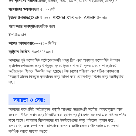
অর্থ প্রদানের শর্তাবলী:
টি/টি, এল/সি, ডি/এ, ডি/পি, ওয়েস্টার্ন ইউনিয়ন, মানিগ্রাম
সরবরাহের ক্ষমতাঃ
বছরে ৫০০০ সেট
ট্যাংক উপাদানঃ
Q345R অথবা SS304 316 অথবা ASME উপাদান
গরম করার ব্যবস্থাঃ
বৈদ্যুতিক গরম
চাপ:
উচ্চ চাপ
কাজের তাপমাত্রাঃ
১০০-৪৫০ ডিগ্রি
কন্ট্রোল সিস্টেম:
পিএলসি নিয়ন্ত্রণ
আমাদের লুই কম্পোজিট অটোক্লেভগুলি খাদ্য শিল্প এবং অন্যান্য কম্পোজিট উপাদান
অ্যাপ্লিকেশনগুলির জন্য উপযুক্ত স্বয়ংক্রিয় চাপ অটোক্লেভ এবং বাষ্প জ্যাকেট
অটোক্লেভ হিসাবে ডিজাইন করা হয়েছে।উচ্চ চাপের পরিবেশ এবং সঠিক তাপমাত্রা
নিয়ন্ত্রণ তাদের বিস্তৃত ব্যবহারের জন্য আদর্শ করে তোলেখাদ্য শিল্পের জন্য অটোক্ল্যাভ
সহ।
সহায়তা ও সেবা:
আমাদের কম্পোজিট অটোক্লেভ পণ্যটি আপনার সরঞ্জামগুলি সর্বোচ্চ পারফরম্যান্সে কাজ
করে তা নিশ্চিত করার জন্য ডিজাইন করা ব্যাপক প্রযুক্তিগত সহায়তা এবং পরিষেবাগুলির
সাথে আসে।আমাদের বিশেষজ্ঞদের দল ইনস্টলেশনের জন্য গাইডেন্স প্রদান করে,
অপারেশন, এবং রক্ষণাবেক্ষণ আপনাকে আপনার অটোক্লেভের জীবনকাল এবং দক্ষতা
সর্বাধিক করতে সাহায্য করতে।