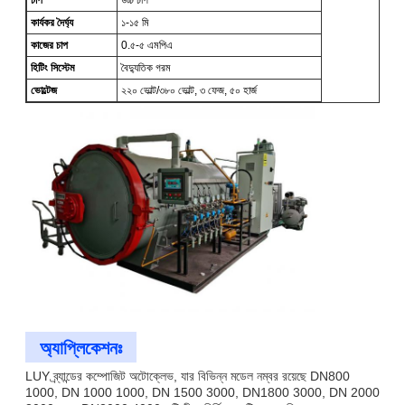
কার্যকর দৈর্ঘ্য
১-১৫ মি
কাজের চাপ
0.৫-৫ এমপিএ
হিটিং সিস্টেম
বৈদ্যুতিক গরম
ভোল্টেজ
২২০ ভোল্ট/৩৮০ ভোল্ট, ৩ ফেজ, ৫০ হার্জ
অ্যাপ্লিকেশনঃ
LUY ব্র্যান্ডের কম্পোজিট অটোক্লেভ, যার বিভিন্ন মডেল নম্বর রয়েছে DN800
1000, DN 1000 1000, DN 1500 3000, DN1800 3000, DN 2000