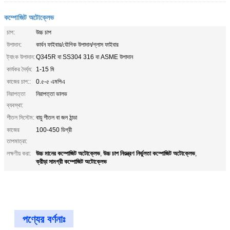
কম্পোজিট অটোক্লেভ
চাপ:
উচ্চ চাপ
উপাদান:
কার্বন ফাইবার/যৌগিক উপাদান/গ্লাস ফাইবার
ট্যাংক উপাদান:
Q345R বা SS304 316 বা ASME উপাদান
কার্যকর দৈর্ঘ্য:
1-15 মি
কাজের চাপ::
0.৫-৫ এমপিএ
নিরাপত্তা
নিরাপত্তা ভালভ
ব্যবস্থা:
শীতল সিস্টেম:
বায়ু শীতল বা জল ঠান্ডা
কাজের
100-450 ডিগ্রী
তাপমাত্রা:
উচ্চ মানের কম্পোজিট অটোক্লেভ
উচ্চ চাপ নিয়ন্ত্রণ নির্ভুলতা কম্পোজিট অটোক্লেভ
লক্ষণীয় করা:
,
,
ক্রীড়া সামগ্রী কম্পোজিট অটোক্লেভ
পণ্যের বর্ণনাঃ