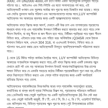
3000, এবং DN2000 4000,এটি চীনে নির্মিত একটি অত্যাধুনিক চাপযুক্ত পাত্রে
পরিণত হয়।. আইএসও এবং সিই-পিইডি এর মতো শংসাপত্রের গর্ব করে, এই
অটোক্লেভটি গুণমান এবং সুরক্ষার সর্বোচ্চ মান পূরণের জন্য ডিজাইন করা হয়েছে। মাত্র
এক সেটের ন্যূনতম অর্ডার পরিমাণ এবং আলোচনাযোগ্য দামের সাথে,LUY কম্পোজিট
অটোক্লেভ সব আকারের ব্যবসার জন্য একটি অ্যাক্সেসযোগ্য সমাধান.
অটোক্লেভ খাদ্য শিল্পের জন্য আদর্শ, যেখানে এটি উচ্চ চাপ এবং তাপমাত্রার প্রয়োগের
মাধ্যমে খাদ্য পণ্য এবং প্যাকেজিং উপকরণ নির্বীজন করতে ব্যবহার করা যেতে পারে।দক্ষ
শীতল সিস্টেম, যা বায়ু শীতল বা জল শীতল হতে পারে, নির্বীজন প্রক্রিয়া পরে দ্রুত শীতল
নিশ্চিত করে, এইভাবে চক্র সময় এবং শক্তি খরচ অপ্টিমাইজ।Q345R থেকে ট্যাংক
উপাদান নির্বাচন সঙ্গে, এসএস 304 316, বা এএসএমই উপাদান, নিশ্চিত করে যে
গঠনগত অখণ্ডতা বজায় রেখে অটোক্লেভটি বিস্তৃত অ্যাপ্লিকেশনগুলি পরিচালনা করতে
পারে।
1 থেকে 15 মিটার পর্যন্ত কার্যকর দৈর্ঘ্যের সাথে, LUY কম্পোজিট অটোক্লেভ বিভিন্ন
আকারের পণ্যগুলিকে সামঞ্জস্য করতে পারে,এটি খাদ্য শিল্পের জন্য একটি চমৎকার পছন্দ
যেখানে ছোট লট এবং বড় আকারের উৎপাদন উভয়ই সাধারণঅটোক্ল্যাভের উচ্চ-চাপের
ক্ষমতা নিশ্চিত করে যে এমনকি সবচেয়ে কঠোর নির্বীজন প্রয়োজনীয়তা পূরণ করা হয়,এটিকে
খাদ্য নিরাপত্তা নিশ্চিত করতে এবং শেল্ফ লাইফ বাড়ানোর জন্য একটি অপরিহার্য
হাতিয়ার হিসেবে গড়ে তোলা.
অটোক্লেভের প্যাকেজিংয়ের বিবরণগুলির মধ্যে নগ্ন প্যাকেজিং অন্তর্ভুক্ত রয়েছে,
কনটেইনার বা বাল্ক কার্গো দ্বারা শিপিংয়ের বিকল্প সহ, গ্রাহকদের পরিবহনে নমনীয়তা
দেয়।ডেলিভারি সময় পেমেন্ট প্রাপ্তির পর একটি প্রতিযোগিতামূলক 35 দিন সেট করা
হয়, এবং পেমেন্ট শর্তাবলী বহুমুখী, টি / টি, এল / সি, ডি / এ, ডি / পি, ওয়েস্টার্ন ইউনিয়ন,
এবং মানিগ্রাম সহ, বিভিন্ন গ্রাহকের পছন্দ পূরণের জন্য।লুই বিশ্ববাজারের চাহিদা